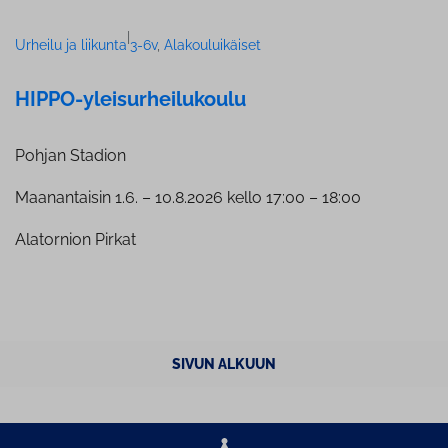
|
Urheilu ja liikunta
3-6v
, 
Alakouluikäiset
HIPPO-ylei­sur­hei­lu­kou­lu
Pohjan Stadion
Maanantaisin 1.6. – 10.8.2026 kello 17:00 – 18:00
Alatornion Pirkat
SIVUN ALKUUN