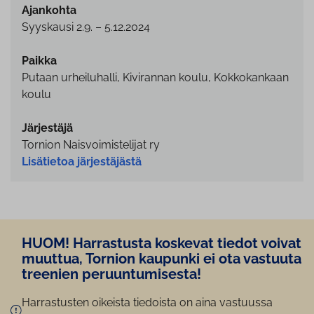
Ajankohta
Syyskausi 2.9. – 5.12.2024
Paikka
Putaan urheiluhalli, Kivirannan koulu, Kokkokankaan
koulu
Järjestäjä
Tornion Naisvoimistelijat ry
Lisätietoa järjestäjästä
HUOM! Harrastusta koskevat tiedot voivat
muuttua, Tornion kaupunki ei ota vastuuta
treenien pe­ruun­tu­mi­ses­ta!
Harrastusten oikeista tiedoista on aina vastuussa