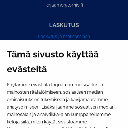
kirjaamo@tornio.fi
LASKUTUS
Laskutus ja maksaminen
Y-tunnus 0193524-6
Tämä sivusto käyttää
evästeitä
PI­KA­LINK­KE­JÄ
Käytämme evästeitä tarjoamamme sisällön ja
Näytä evästeasetukseni
mainosten räätälöimiseen, sosiaalisen median
SOSIAALINEN MEDIA
ominaisuuksien tukemiseen ja kävijämäärämme
analysoimiseen. Lisäksi jaamme sosiaalisen median,
Facebook
Instagram
YouTube
mainosalan ja analytiikka-alan kumppaneillemme
tietoja siitä, miten käytät sivustoamme.