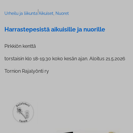
|
Urheilu ja liikunta
Aikuiset
, 
Nuoret
Har­ras­te­pe­sis­tä aikuisille ja nuorille
Pirkkiön kenttä
torstaisin klo 18-19.30 koko kesän ajan. Aloitus 21.5.2026
Tornion Rajalyönti ry