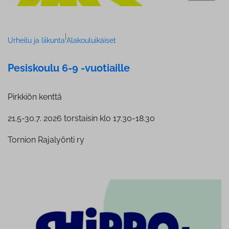
|
Urheilu ja liikunta
Alakouluikäiset
Pesiskoulu 6-9 -vuotiaille
Pirkkiön kenttä
21.5-30.7. 2026 torstaisin klo 17.30-18.30
Tornion Rajalyönti ry