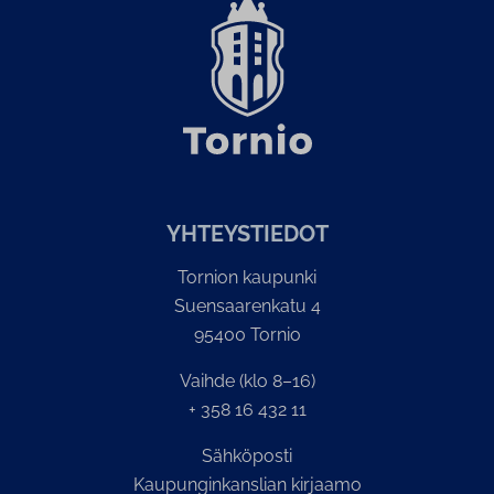
YH­TEYS­TIE­DOT
Tornion kaupunki
Suensaarenkatu 4
95400 Tornio
Vaihde (klo 8–16)
+ 358 16 432 11
Sähköposti
Kaupunginkanslian kirjaamo