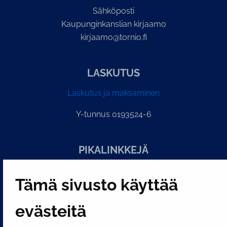
Sähköposti
Kaupunginkanslian kirjaamo
kirjaamo@tornio.fi
LASKUTUS
Laskutus ja maksaminen
Y-tunnus 0193524-6
PI­KA­LINK­KE­JÄ
Tämä sivusto käyttää
Näytä evästeasetukseni
SOSIAALINEN MEDIA
evästeitä
Facebook
Instagram
YouTube