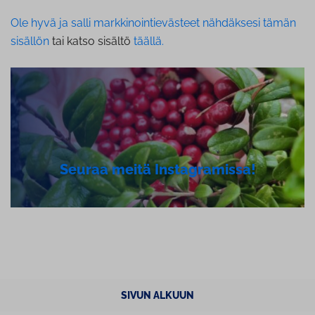
Ole hyvä ja salli markkinointievästeet nähdäksesi tämän
sisällön
tai katso sisältö
täällä.
Seuraa meitä Ins­tagra­mis­sa!
SIVUN ALKUUN