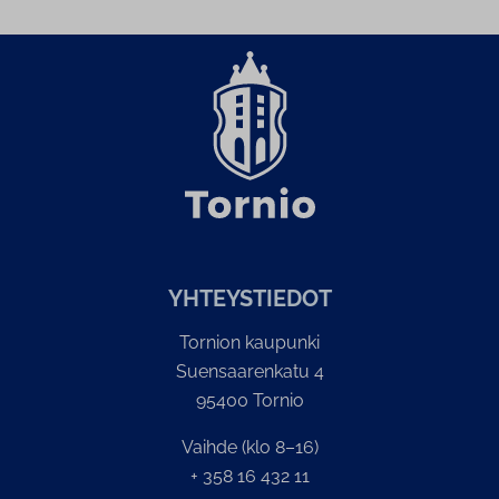
YH­TEYS­TIE­DOT
Tornion kaupunki
Suensaarenkatu 4
95400 Tornio
Vaihde (klo 8–16)
+ 358 16 432 11