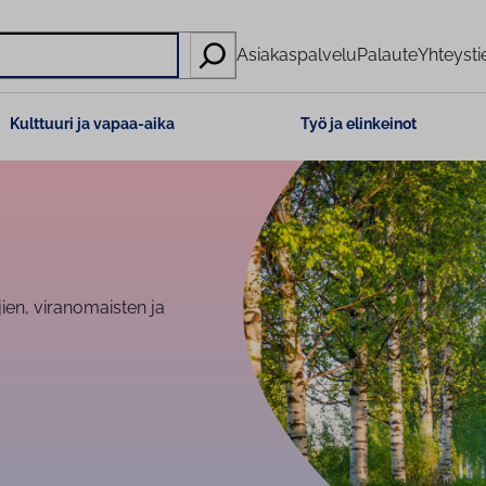
Asiakaspalvelu
Palaute
Yhteysti
Kulttuuri ja vapaa-aika
Työ ja elinkeinot
en, viranomaisten ja