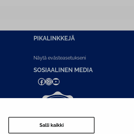
PI­KA­LINK­KE­JÄ
Näytä evästeasetukseni
SOSIAALINEN MEDIA
Facebook
Instagram
YouTube
Salli kaikki