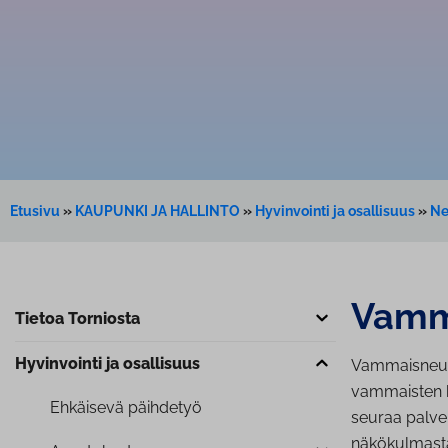
Etusivu
»
KAUPUNKI JA HALLINTO
»
Hyvinvointi ja osallisuus
»
Ne
Vam­m
Tietoa Torniosta
Hyvinvointi ja osallisuus
Vammaisneuvo
vammaisten k
Ehkäisevä päihdetyö
seuraa palve
näkökulmasta,