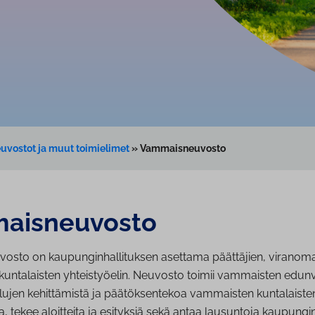
uvostot ja muut toimielimet
»
Vammaisneuvosto
ais­neu­vos­to
sto on kaupunginhallituksen asettama päättäjien, viranoma
untalaisten yhteistyöelin. Neuvosto toimii vammaisten edun
lujen kehittämistä ja päätöksentekoa vammaisten kuntalaiste
 tekee aloitteita ja esityksiä sekä antaa lausuntoja kaupungin