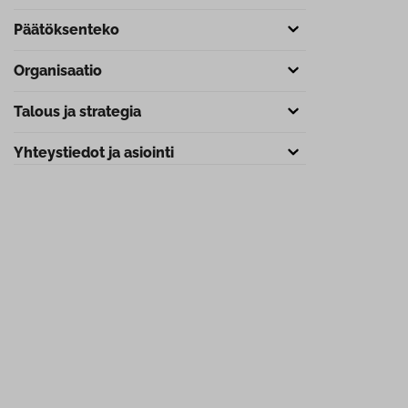
Pää­tök­sen­te­ko
Or­ga­ni­saa­tio
Talous ja strategia
Yh­teys­tie­dot ja asiointi