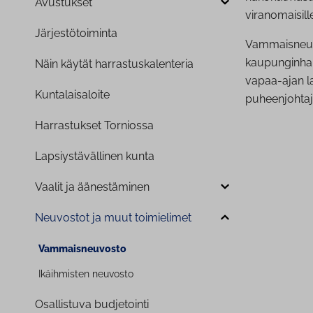
Avustukset
viranomaisill
Jär­jes­tö­toi­min­ta
Vammaisneuvo
kaupunginhall
Näin käytät har­ras­tus­ka­len­te­ria
vapaa-ajan 
Kun­ta­lais­aloi­te
puheenjohtaja
Har­ras­tuk­set Torniossa
Lap­siys­tä­väl­li­nen kunta
Vaalit ja ää­nes­tä­mi­nen
Neuvostot ja muut toimielimet
Vam­mais­neu­vos­to
Ikäihmisten neuvosto
Osallistuva budjetointi