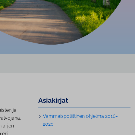
Asiakirjat
isten ja
Vam­mais­po­liit­ti­nen ohjelma 2016-
valvojana,
2020
n arjen
 eri