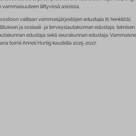
e vammaisuuteen liittyvissä asioissa.
stoon valitaan vammaisjärjestöjen edustajia (6 henkilöä),
ituksen ja sosiaali- ja terveyslautakunnan edustaja, teknisen
lautakunnan edustaja sekä seurakunnan edustaja. Vammaisn
na toimii Anneli Hurtig kaudella 2025-2027.