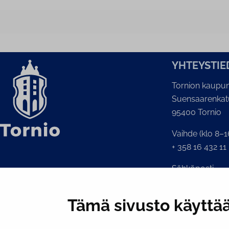
YH­TEYS­TIE
Tornion kaupun
Suensaarenkat
95400 Tornio
Vaihde (klo 8–1
+ 358 16 432 11
Sähköposti
Kaupunginkansl
kirjaamo@tornio
Tämä sivusto käyttää