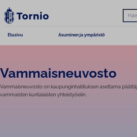
Siirry
sisältöön
Hae
Etusivu
Asuminen ja ympäristö
Vam­mais­neu­vos­to
Vammaisneuvosto on kaupunginhallituksen asettama päättäji
vammaisten kuntalaisten yhteistyöelin.