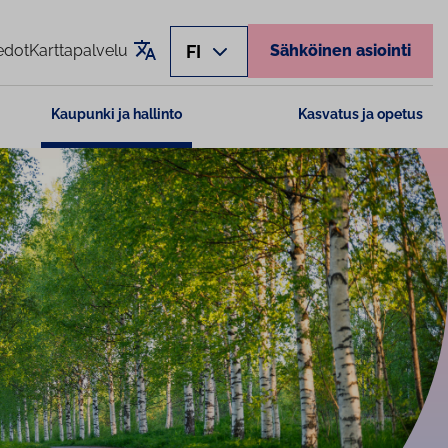
Käännä sivu
FI
edot
Karttapalvelu
Sähköinen asiointi
Kaupunki ja hallinto
Kasvatus ja opetus