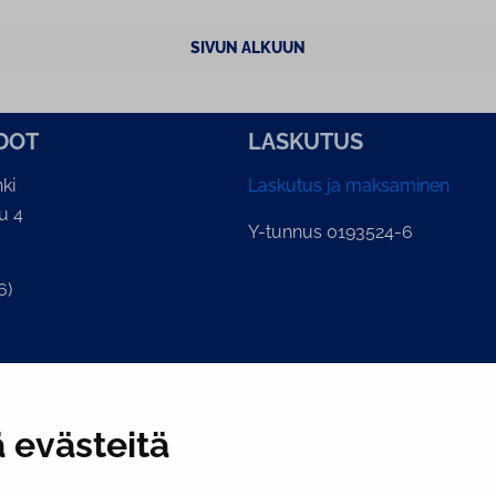
SIVUN ALKUUN
­DOT
LASKUTUS
ki
Laskutus ja maksaminen
u 4
Y-tunnus 0193524-6
6)
ian kirjaamo
.fi
 evästeitä