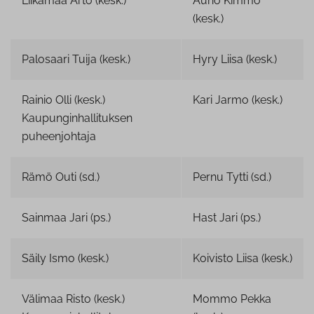
Liikamaa Arto (kesk.)
Auno Kimmo
(kesk.)
Palosaari Tuija (kesk.)
Hyry Liisa (kesk.)
Rainio Olli (kesk.)
Kari Jarmo (kesk.)
Kaupunginhallituksen
puheenjohtaja
Rämö Outi (sd.)
Pernu Tytti (sd.)
Sainmaa Jari (ps.)
Hast Jari (ps.)
Säily Ismo (kesk.)
Koivisto Liisa (kesk.)
Välimaa Risto (kesk.)
Mommo Pekka