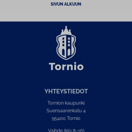
SIVUN ALKUUN
YH­TEYS­TIE­DOT
Tornion kaupunki
Suensaarenkatu 4
95400 Tornio
Vaihde (klo 8–16)