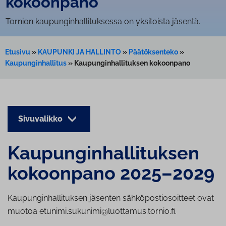
kokoonpano
Tornion kaupunginhallituksessa on yksitoista jäsentä.
Etusivu
»
KAUPUNKI JA HALLINTO
»
Päätöksenteko
»
Kaupunginhallitus
»
Kaupunginhallituksen kokoonpano
Sivuvalikko
Kau­pun­gin­hal­li­tuk­sen
kokoonpano 2025–2029
Kaupunginhallituksen jäsenten sähköpostiosoitteet ovat
muotoa etunimi.sukunimi@luottamus.tornio.fi.