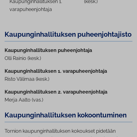
Kaupunginhallituksen 1.
(kesk.)
varapuheenjohtaja
Kau­pun­gin­hal­li­tuk­sen pu­heen­joh­ta­jis­to
Kaupunginhallituksen puheenjohtaja
Olli Rainio (kesk.)
Kaupunginhallituksen 1. varapuheenjohtaja
Risto Välimaa (kesk.)
Kaupunginhallituksen 2. varapuheenjohtaja
Merja Aalto (vas.)
Kau­pun­gin­hal­li­tuk­sen ko­koon­tu­mi­nen
Tornion kaupunginhallituksen kokoukset pidetään