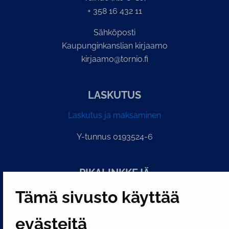
+ 358 16 432 11
Sähköposti
Kaupunginkanslian kirjaamo
kirjaamo@tornio.fi
LASKUTUS
Laskutus ja maksaminen
Y-tunnus 0193524-6
PI­KA­LINK­KE­JÄ
Tämä sivusto käyttää
Näytä evästeasetukseni
evästeitä
SOSIAALINEN MEDIA