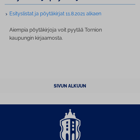
Esi­tys­lis­tat ja pöytäkirjat 11.8.2021 alkaen
Aiempia pöy­tä­kir­jo­ja voit pyytää Tornion
kaupungin kirjaamosta.
SIVUN ALKUUN