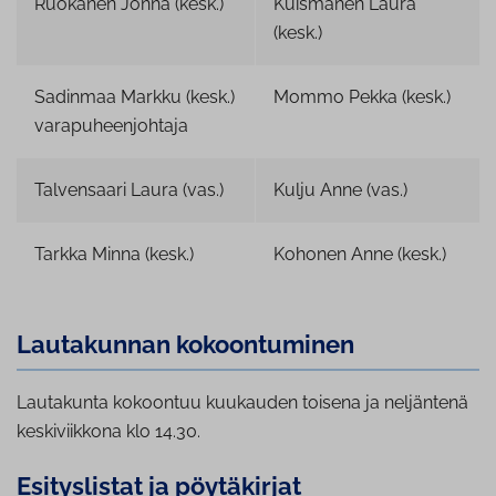
Ruokanen Jonna (kesk.)
Kuismanen Laura
(kesk.)
Sadinmaa Markku (kesk.)
Mommo Pekka (kesk.)
varapuheenjohtaja
Talvensaari Laura (vas.)
Kulju Anne (vas.)
Tarkka Minna (kesk.)
Kohonen Anne (kesk.)
Lautakunnan ko­koon­tu­mi­nen
Lautakunta kokoontuu kuukauden toisena ja neljäntenä
keskiviikkona klo 14.30.
Esi­tys­lis­tat ja pöytäkirjat