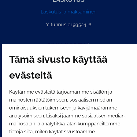
Laskutus ja maksaminen
Y-tunnus 0193524-6
PI­KA­LINK­KE­JÄ
Tämä sivusto käyttää
Näytä evästeasetukseni
evästeitä
SOSIAALINEN MEDIA
Facebook
Instagram
YouTube
Käytämme evästeitä tarjoamamme sisällön ja
mainosten räätälöimiseen, sosiaalisen median
ominaisuuksien tukemiseen ja kävijämäärämme
analysoimiseen. Lisäksi jaamme sosiaalisen median,
mainosalan ja analytiikka-alan kumppaneillemme
tietoja siitä, miten käytät sivustoamme.