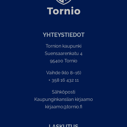
YH­TEYS­TIE­DOT
Tornion kaupunki
Suensaarenkatu 4
95400 Tornio
Vaihde (klo 8–16)
+ 358 16 432 11
Sähköposti
Kaupunginkanslian kirjaamo
kirjaamo@tornio.fi
LASKUTUS