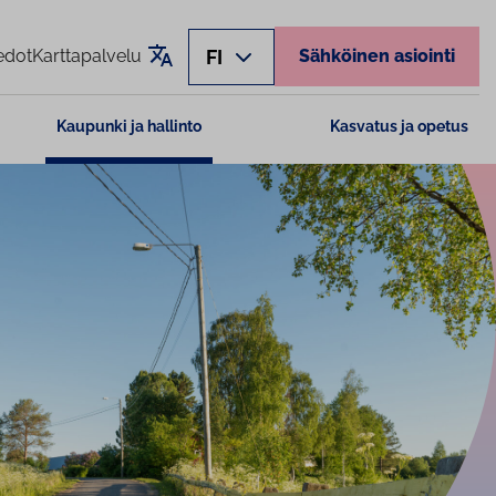
Käännä sivu
FI
edot
Karttapalvelu
Sähköinen asiointi
Kaupunki ja hallinto
Kasvatus ja opetus