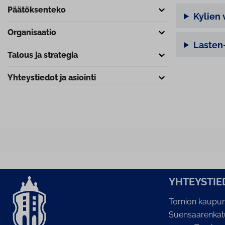
Pää­tök­sen­te­ko
Kylien 
Or­ga­ni­saa­tio
Lasten-
Talous ja strategia
Yh­teys­tie­dot ja asiointi
YH­TEYS­TIE
Tornion kaupun
Suensaarenkat