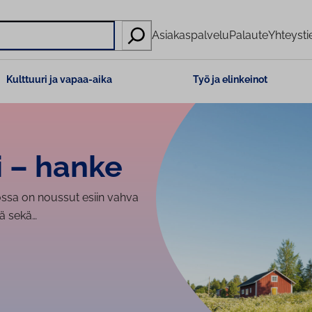
Asiakaspalvelu
Palaute
Yhteysti
Kulttuuri ja vapaa-aika
Työ ja elinkeinot
i – hanke
sa on noussut esiin vahva
ää sekä…