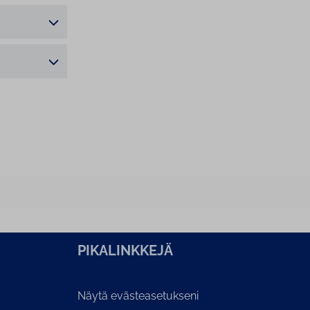
PI­KA­LINK­KE­JÄ
Näytä evästeasetukseni