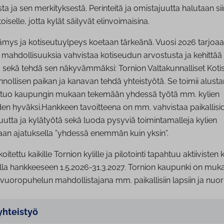
ta ja sen merkityksestä. Perinteitä ja omistajuutta halutaan sii
oiselle, jotta kylät säilyvät elinvoimaisina.
tämys ja kotiseutuylpeys koetaan tärkeänä. Vuosi 2026 tarjoaa
a mahdollisuuksia vahvistaa kotiseudun arvostusta ja kehittää
a sekä tehdä sen näkyvämmäksi: Tornion Valtakunnalliset Koti
nnollisen paikan ja kanavan tehdä yhteistyötä. Se toimii alus
a tuo kaupungin mukaan tekemään yhdessä työtä mm. kylien
n hyväksi.Hankkeen tavoitteena on mm. vahvistaa paikalliside
isuutta ja kylätyötä sekä luoda pysyviä toimintamalleja kylien
taan ajatuksella ”yhdessä enemmän kuin yksin”.
itettu kaikille Tornion kylille ja pilotointi tapahtuu aktiivisten 
ella hankkeeseen 1.5.2026-31.3.2027. Tornion kaupunki on mu
vuoropuhelun mahdollistajana mm. paikallisiin lapsiin ja nuoriin
yhteistyö