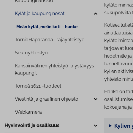
Kau­pun­gi­nar­kis­to
kylätoiminnas
sukupolvilta t
Kylät ja kau­pun­gin­osat
Kotiseututie
Meän kylät, meän koti – hanke
ainutlaatuisi
Tor­nio­Ha­pa­ran­da -ra­jayh­teis­työ
kylätoiminta
tarjoavat luo
Seu­tu­yh­teis­työ
hedelmille j
tunnettavuude
Kan­sain­vä­li­nen yhteistyö ja ys­tä­vyys­
kylien aktiiv
kau­pun­git
yhteistoimin
Torneå 1621 -tuotteet
Hanke on tarko
Viestintä ja graafinen ohjeisto
osallistumis
kokoajana ja 
Webkamera
Hyvinvointi ja osallisuus
Kylien 