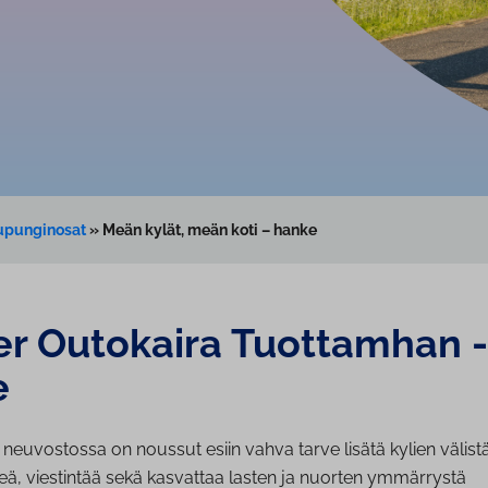
aupunginosat
»
Meän kylät, meän koti – hanke
r Outokaira Tuottamhan -
e
euvostossa on noussut esiin vahva tarve lisätä kylien välistä
eä, viestintää sekä kasvattaa lasten ja nuorten ymmärrystä