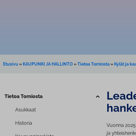
Etusivu
»
KAUPUNKI JA HALLINTO
»
Tietoa Torniosta
»
Kylät ja k
Leade
Tietoa Torniosta
hank
Asukkaat
Historia
Vuonna 2025 n
ja yhteishenk