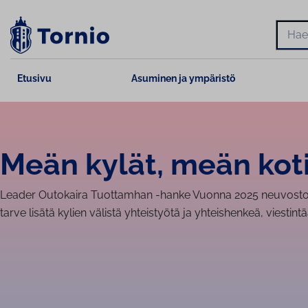
Siirry
sisältöön
Hae
Etusivu
Asuminen ja ympäristö
Meän kylät, meän kot
Leader Outokaira Tuottamhan -hanke Vuonna 2025 neuvostos
tarve lisätä kylien välistä yhteistyötä ja yhteishenkeä, viestint