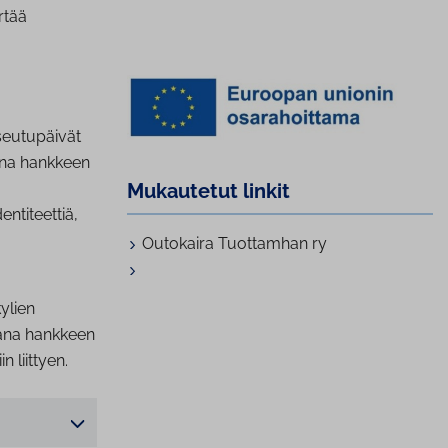
rtää
seutupäivät
tana hankkeen
Mukautetut linkit
ntiteettiä,
Outokaira Tuottamhan ry
kylien
kana hankkeen
 liittyen.