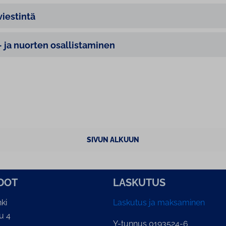
viestintä
 ja nuorten osallistaminen
SIVUN ALKUUN
­DOT
LASKUTUS
ki
Laskutus ja maksaminen
u 4
Y-tunnus 0193524-6