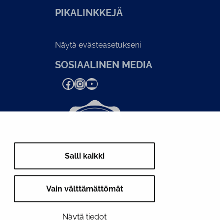
PI­KA­LINK­KE­JÄ
Näytä evästeasetukseni
SOSIAALINEN MEDIA
Facebook
Instagram
YouTube
Salli kaikki
Vain välttämättömät
Näytä tiedot