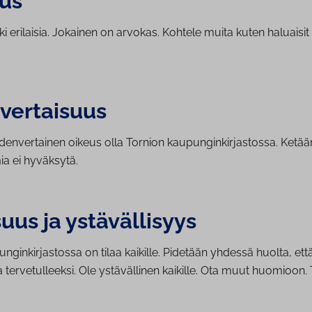
us
 erilaisia. Jokainen on arvokas. Kohtele muita kuten haluaisit 
ver­tai­suus
hdenvertainen oikeus olla Tornion kaupunginkirjastossa. Ketään
mia ei hyväksytä.
uus ja ys­tä­väl­li­syys
nginkirjastossa on tilaa kaikille. Pidetään yhdessä huolta, ett
 tervetulleeksi. Ole ystävällinen kaikille. Ota muut huomioon.