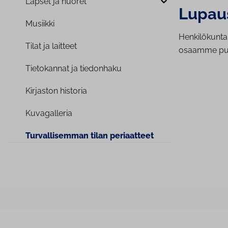
Lapset ja nuoret
Lupau
Musiikki
Henkilökuntam
Tilat ja laitteet
osaamme puu
Tietokannat ja tiedonhaku
Kirjaston historia
Ku­va­gal­le­ria
Tur­val­li­sem­man tilan periaatteet