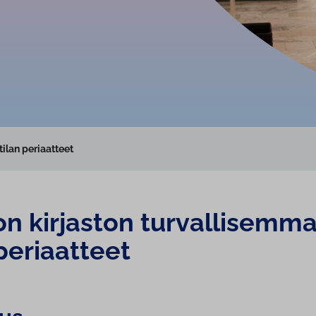
ilan periaatteet
n kirjaston tur­val­li­sem­m
 periaatteet