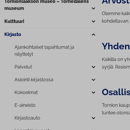
Arvost
Tor­nion­laak­son museo – Tornedalens
museum
Olemme kaikki
kohdeltavan.
Kulttuuri
Kirjasto
Yh­den­
Ajan­koh­tai­set tapahtumat ja
näyttelyt
Kaikilla on y
Palvelut
syrjiä. Rasis
Asiointi kirjastossa
Osallis
Kokoelmat
E-aineisto
Tornion kaupu
tuntee olonsa
Kir­jas­toau­to