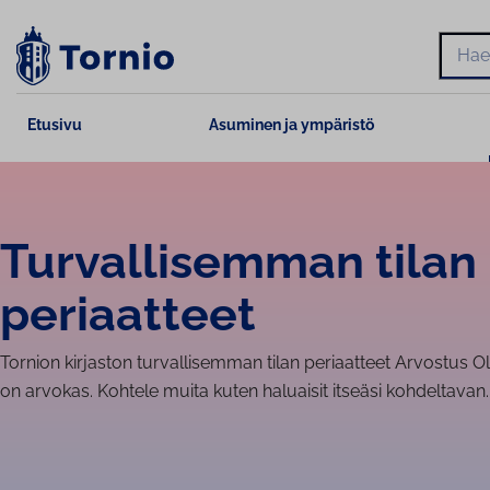
Siirry
sisältöön
Hae
Etusivu
Asuminen ja ympäristö
Tur­val­li­sem­man tilan
periaatteet
Tornion kirjaston tur­val­li­sem­man tilan periaatteet Arvostus 
on arvokas. Kohtele muita kuten haluaisit itseäsi kohdeltavan. Y