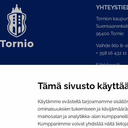
YH­TEYS­TIE
Tornion kaupun
Suensaarenkat
95400 Tornio
Vaihde (klo 8–1
+ 358 16 432 11
Sähköposti
Kaupunginkansl
kirjaamo@tornio
Tämä sivusto käyttää
Käytämme evästeitä tarjoamamme sisällön 
ominaisuuksien tukemiseen ja kävijämäärä
mainosalan ja analytiikka-alan kumppaneill
Kumppanimme voivat yhdistää näitä tietoja mui