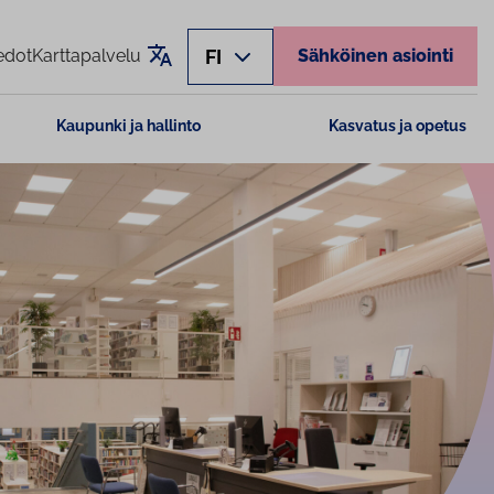
Käännä sivu
FI
edot
Karttapalvelu
Sähköinen asiointi
Kaupunki ja hallinto
Kasvatus ja opetus