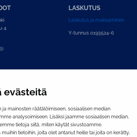
­DOT
LASKUTUS
ki
Laskutus ja maksaminen
u 4
Y-tunnus 0193524-6
6)
ian kirjaamo
.fi
 evästeitä
ja mainosten räätälöimiseen, sosiaalisen median
mme analysoimiseen. Lisäksi jaamme sosiaalisen median,
emme tietoja siitä, miten käytät sivustoamme.
hin tietoihin, joita olet antanut heille tai joita on kerätty,