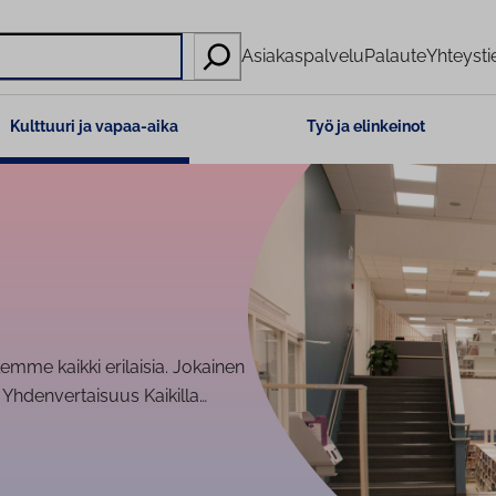
Asiakaspalvelu
Palaute
Yhteysti
Kulttuuri ja vapaa-aika
Työ ja elinkeinot
Olemme kaikki erilaisia. Jokainen
h­den­ver­tai­suus Kaikilla…