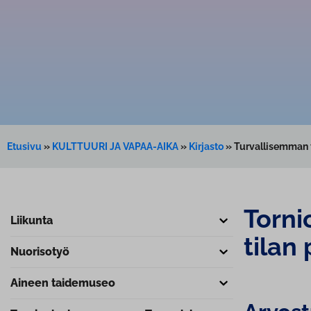
Etusivu
»
KULTTUURI JA VAPAA-AIKA
»
Kirjasto
»
Turvallisemman t
Tornio
Liikunta
tilan
Nuorisotyö
Aineen taidemuseo