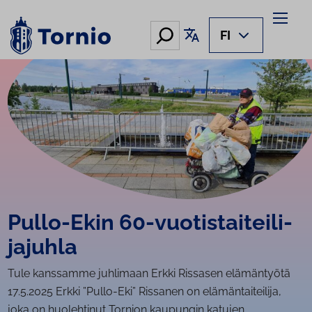
Siirry
sisältöön
Hae
Käännä sivu
FI
Pullo-Ekin 60-vuo­tis­tai­tei­li­
ja­juh­la
Tule kanssamme juhlimaan Erkki Rissasen elämäntyötä
17.5.2025 Erkki ”Pullo-Eki” Rissanen on elämäntaiteilija,
joka on huolehtinut Tornion kaupungin katujen