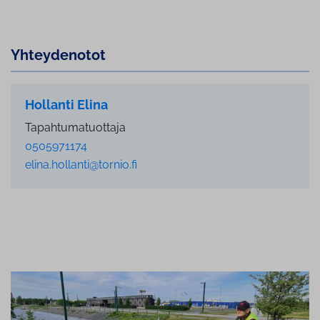
Yh­tey­de­no­tot
Hollanti Elina
Tapahtumatuottaja
0505971174
elina.hollanti@tornio.fi