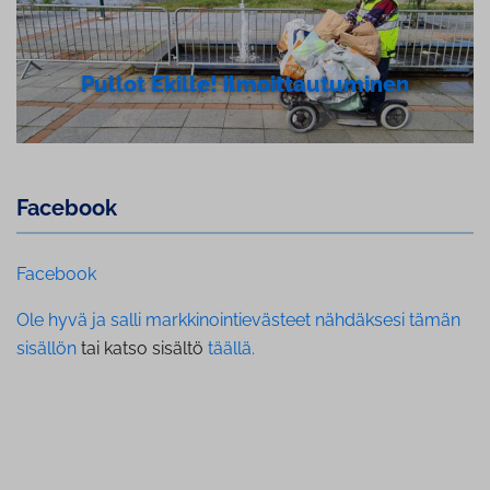
Pullot Ekille! il­moit­tau­tu­mi­nen
Facebook
Facebook
Ole hyvä ja salli markkinointievästeet nähdäksesi tämän
sisällön
tai katso sisältö
täällä.