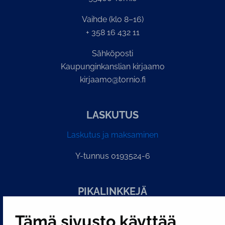
Vaihde (klo 8–16)
+ 358 16 432 11
Sähköposti
Kaupunginkanslian kirjaamo
kirjaamo@tornio.fi
LASKUTUS
Laskutus ja maksaminen
Y-tunnus 0193524-6
PI­KA­LINK­KE­JÄ
Tämä sivusto käyttää
Näytä evästeasetukseni