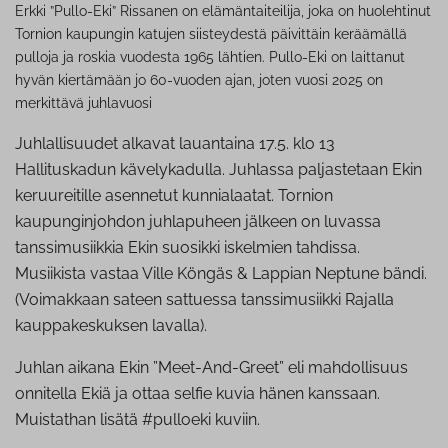
Erkki ”Pullo-Eki” Rissanen on elämäntaiteilija, joka on huolehtinut
Tornion kaupungin katujen siisteydestä päivittäin keräämällä
pulloja ja roskia vuodesta 1965 lähtien. Pullo-Eki on laittanut
hyvän kiertämään jo 60-vuoden ajan, joten vuosi 2025 on
merkittävä juhlavuosi
Juhlallisuudet alkavat lauantaina 17.5. klo 13
Hallituskadun kävelykadulla. Juhlassa paljastetaan Ekin
keruureitille asennetut kunnialaatat. Tornion
kaupunginjohdon juhlapuheen jälkeen on luvassa
tanssimusiikkia Ekin suosikki iskelmien tahdissa.
Musiikista vastaa Ville Köngäs & Lappian Neptune bändi.
(Voimakkaan sateen sattuessa tanssimusiikki Rajalla
kauppakeskuksen lavalla).
Juhlan aikana Ekin ”Meet-And-Greet” eli mahdollisuus
onnitella Ekiä ja ottaa selfie kuvia hänen kanssaan.
Muistathan lisätä #pulloeki kuviin.