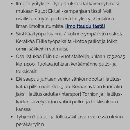
Ilmoita yrityksesi, työ­po­ruk­ka­si tai ka­ve­ri­ryh­mä­si
mukaan Pullot Ekille! -kampanjaan tästä. Voit
osallistua myös perheenä tai yk­si­tyis­hen­ki­lö­nä
ilman il­moit­tau­tu­mis­ta.
Ilmoittaudu tästä!
Siistikää työ­paik­kan­ne / kotinne ympäristö roskista.
Kerätkää Ekille työpaikalta +kotoa pullot ja tölkit
omiin säkkeihin valmiiksi.
Osal­lis­tu­kaa Ekin 60-vuo­tis­tai­tei­li­ja­juh­laan 17.5.2025
klo 13:00. Tuokaa juhlaan keräämänne pullo- ja
tölkkisäkit.
Eki saapuu juhlaan se­nio­ri­säh­kö­mo­pol­la Hal­li­tus­
ka­tua pitkin noin klo 13:00. Ke­rään­ny­tään kun­nia­ku­
jak­si Hal­li­tus­ka­dul­le (Intersport Tornion ja Hal­li­tus­
ka­dun kävelykadun väliin) pullo- ja tölk­ki­säk­kien
kanssa.
Tyhjennä pullo- ja tölkkisäkit lavan vieressä oleviin
pe­rä­kär­ryi­hin.