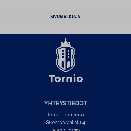
SIVUN ALKUUN
YH­TEYS­TIE­DOT
Tornion kaupunki
Suensaarenkatu 4
95400 Tornio