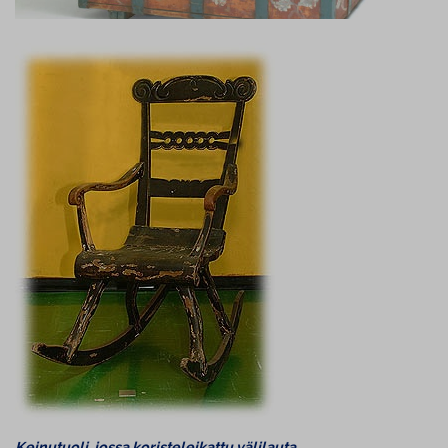
Keinutuoli, jossa ko­ris­te­lei­kat­tu välilauta.