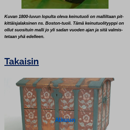
Kuvan 1800-luvun lopulta oleva keinutuoli on malliltaan pit­
kit­täis­ja­lak­si­nen ns. Boston-tuoli. Tämä kei­nu­tuo­li­tyyp­pi on
ollut suosituin malli jo yli sadan vuoden ajan ja sitä val­mis­
te­taan yhä edelleen.
Takaisin
Alkuun