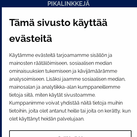
PI­KA­LINK­KE­JÄ
Tämä sivusto käyttää
Näytä evästeasetukseni
SOSIAALINEN MEDIA
evästeitä
Facebook
Instagram
YouTube
Käytämme evästeitä tarjoamamme sisällön ja
mainosten räätälöimiseen, sosiaalisen median
ominaisuuksien tukemiseen ja kävijämäärämme
analysoimiseen. Lisäksi jaamme sosiaalisen median,
mainosalan ja analytiikka-alan kumppaneillemme
tietoja siitä, miten käytät sivustoamme.
Kumppanimme voivat yhdistää näitä tietoja muihin
tietoihin, joita olet antanut heille tai joita on kerätty, kun
olet käyttänyt heidän palvelujaan.