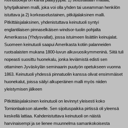
lyhytjalkainen malli, joka voi olla yhden tai useamman henkilön
istuttava ja 2) korkeaselustainen, pitkäjalaksinen malli.
Pitkittäisjalaksinen, yhdenistuttava keinutuoli syntyi
englantilaisen pinnaselkäisen windsor-tuolin pohjalta
Amerikassa (Yhdysvallat), jossa istuimeen lisättiin keinujalat.
Suomeen keinutuoli saapui Amerikasta kotiin palanneiden
ruotsalaisten mukana 1800-luvun alkuvuosikymmeninä. Siitä tuli
nopeasti suosittu huonekalu, jonka leviämistä edisti sen
ottaminen Jyväskylän seminaarin puutyön opetukseen vuonna
1863. Keinutuoli yhdessä pinnatuolin kanssa olivat ensimmäiset
huonekalut, joissa säilyi alkuperäinen malli myös niiden
yleistymisen jälkeen
Pitkittäisjalaksinen keinutuoli on levinnyt yleisesti koko
Tornionlaakson alueelle. Sen sijoituspaikka pirtissä oli yleensä
keskellä lattiaa. Kahdenistuttava keinutuoli on näistä
harvinaisempi ja se lienee muunnelma samankokoisesta