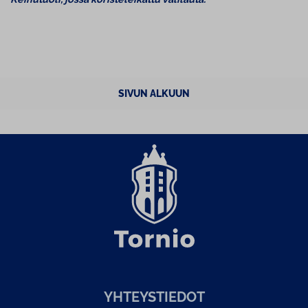
SIVUN ALKUUN
YH­TEYS­TIE­DOT