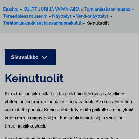
Etusivu
»
KULTTUURI JA VAPAA-AIKA
»
Tornionlaakson museo –
Tornedalens museum
»
Näyttelyt
»
Verkkonäyttelyt
»
Tornionlaaksolaiset kansanhuonekalut
»
Keinutuolit
Sivuvalikko
Keinutuolit
Keinutuoli on joko pitkittäin tai poikittain keinuva jalaksellinen,
yhden tai useamman henkilön istuttava tuoli. Se on useimmiten
valmistettu puusta. Keinutuolista käytetään paikallisia nimityksiä
kuten mm. kungastooli (ru. kungstol=keinutuoli) ja soututooli
(mur.) ja kiikkustuoli.
Keinutuoleja on kahta päätyyppiä: 1) selustaltaan matala,