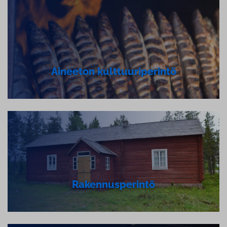
Aineeton kult­tuu­ri­pe­rin­tö
Ra­ken­nus­pe­rin­tö