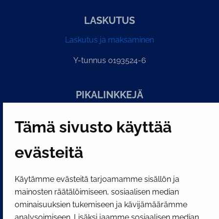
LASKUTUS
Laskutus ja maksaminen
Y-tunnus 0193524-6
PI­KA­LINK­KE­JÄ
Tämä sivusto käyttää
Näytä evästeasetukseni
SOSIAALINEN MEDIA
evästeitä
Facebook
Instagram
YouTube
Käytämme evästeitä tarjoamamme sisällön ja
mainosten räätälöimiseen, sosiaalisen median
ominaisuuksien tukemiseen ja kävijämäärämme
analysoimiseen. Lisäksi jaamme sosiaalisen median,