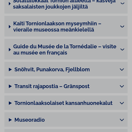
So­ta­tu­lok­kaat Tornion alueella – kasveja
sak­sa­lais­ten joukkojen jäljiltä
Kaiti Tornionlaakson myseymhiin –
vieraile museossa meänkielellä
Guide du Musée de la Tornédalie – visite
au musée en français
Snöhvit, Punakorva, Fjellblom
Transit rajapostia – Gränspost
Tornionlaaksolaiset kansanhuonekalut
Museoradio