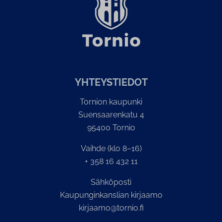
YH­TEYS­TIE­DOT
Tornion kaupunki
Suensaarenkatu 4
95400 Tornio
Vaihde (klo 8–16)
+ 358 16 432 11
Sähköposti
Kaupunginkanslian kirjaamo
kirjaamo@tornio.fi