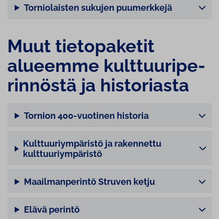
Torniolaisten sukujen puumerkkejä
Muut tie­to­pa­ke­tit
alueemme kult­tuu­ri­pe­
rin­nös­tä ja historiasta
Tornion 400-vuotinen historia
Kulttuuriympäristö ja rakennettu
kulttuuriympäristö
Maailmanperintö Struven ketju
Elävä perintö