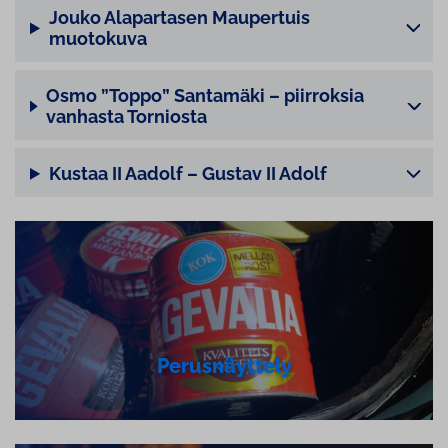
Jouko Alapartasen Maupertuis
muotokuva
Osmo ”Toppo” Santamäki – piirroksia
vanhasta Torniosta
Kustaa II Aadolf – Gustav II Adolf
Pe­rus­näyt­te­ly