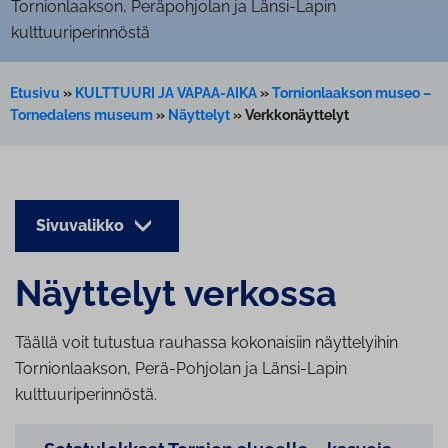
Tornionlaakson, Peräpohjolan ja Länsi-Lapin
kulttuuriperinnöstä
Etusivu
»
KULTTUURI JA VAPAA-AIKA
»
Tornionlaakson museo –
Tornedalens museum
»
Näyttelyt
»
Verkkonäyttelyt
Sivuvalikko
Näyttelyt verkossa
Täällä voit tutustua rauhassa kokonaisiin näyttelyihin
Tornionlaakson, Perä-Pohjolan ja Länsi-Lapin
kulttuuriperinnöstä.