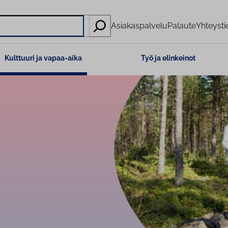
Asiakaspalvelu
Palaute
Yhteysti
Kulttuuri ja vapaa-aika
Työ ja elinkeinot