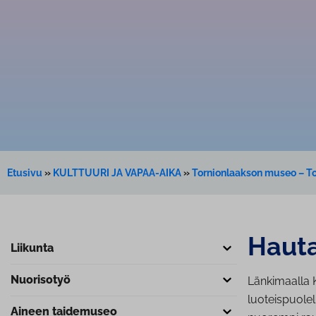
Etusivu
»
KULTTUURI JA VAPAA-AIKA
»
Tornionlaakson museo – 
Hau­ta
Liikunta
Nuorisotyö
Länkimaalla K
luoteispuolel
Aineen taidemuseo