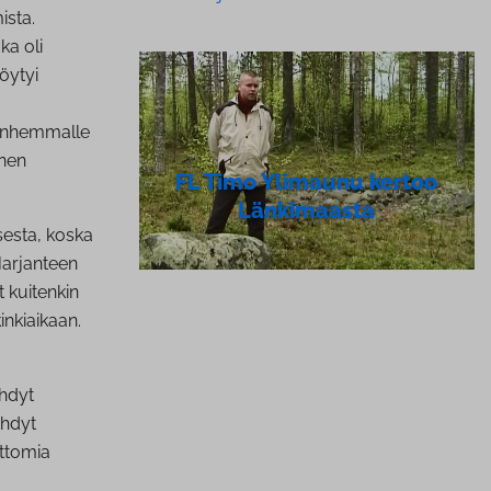
ista.
ka oli
öytyi
vanhemmalle
inen
FL Timo Ylimaunu kertoo
Länkimaasta
sesta, koska
Harjanteen
t kuitenkin
inkiaikaan.
ehdyt
ehdyt
attomia