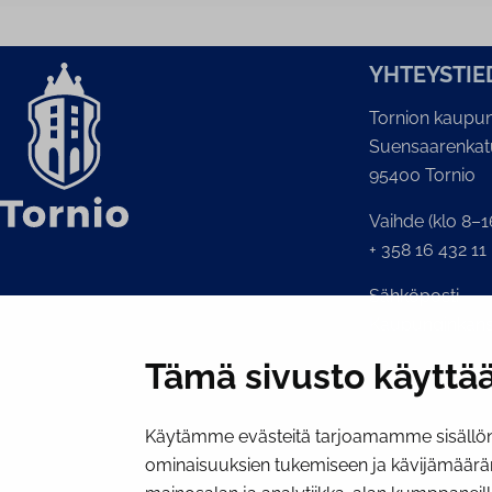
YH­TEYS­TIE
Tornion kaupun
Suensaarenkat
95400 Tornio
Vaihde (klo 8–1
+ 358 16 432 11
Sähköposti
Kaupunginkansl
kirjaamo@tornio
Tämä sivusto käyttää
Käytämme evästeitä tarjoamamme sisällön 
ominaisuuksien tukemiseen ja kävijämäärä