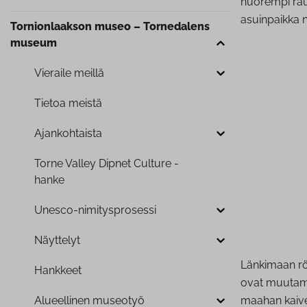
nuorempi raut
asuinpaikka ni
Tor­nion­laak­son museo – Tornedalens
museum
Vieraile meillä
Tietoa meistä
Ajan­koh­tais­ta
Torne Valley Dipnet Culture -
hanke
Unesco-ni­mi­tyspro­ses­si
Näyttelyt
Länkimaan röy
Hankkeet
ovat muutamie
Alueellinen museotyö
maahan kaive