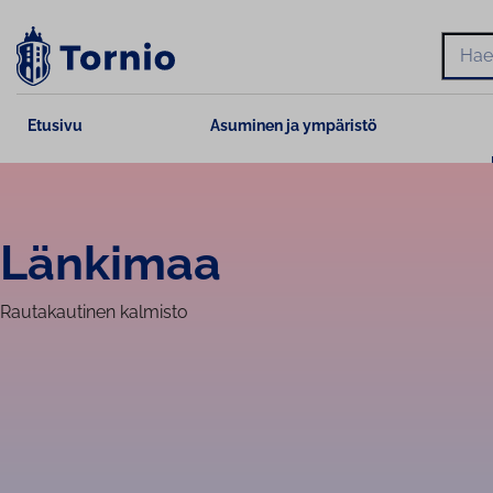
Siirry
sisältöön
Hae
Etusivu
Asuminen ja ympäristö
Länkimaa
Rautakautinen kalmisto