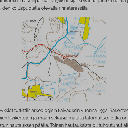
akautinen asuinpaikka. Röykkiöt sijaitsevat harjanteen laella 
iden koillispuolella olevalla rinneterassilla.
kkiöt tutkittiin arkeologisin kaivauksin vuonna 1992. Rakente
n kivikertojen ja maan sekaisia matalia latomuksia, jotka on
tun hautauksen päälle. Toinen hautauksista oli tuhoutunut a