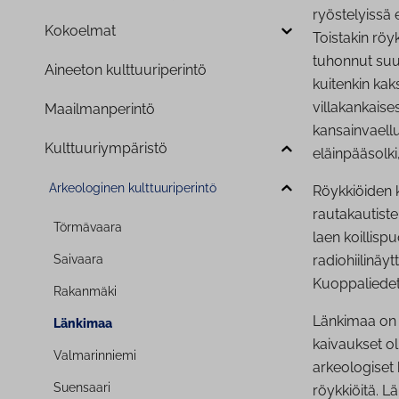
ryöstelyissä 
Kokoelmat
Toistakin röy
tuhonnut suu
Aineeton kult­tuu­ri­pe­rin­tö
kuitenkin kaks
villakankais
Maa­il­man­pe­rin­tö
kansainvaellu
Kult­tuu­riym­pä­ris­tö
eläinpääsolki
Ar­keo­lo­gi­nen kult­tuu­ri­pe­rin­tö
Röykkiöiden 
rautakautiste
Törmävaara
laen koillispu
Saivaara
radiohiilinäy
Kuoppaliedet 
Rakanmäki
Länkimaa on 
Länkimaa
kaivaukset o
Val­ma­rin­nie­mi
arkeologiset
Suensaari
röykkiöitä. L