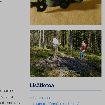
ja
Lisätietoa
eltaan ne
 kasattu
Länkimaa
ikaisemmissa
muinaisjäännösrekisterissä