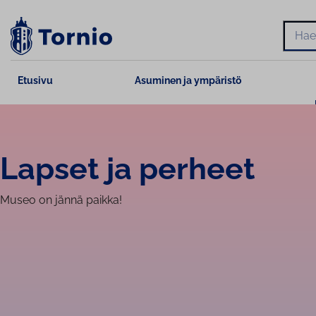
Siirry
sisältöön
Hae
Etusivu
Asuminen ja ympäristö
Lapset ja perheet
Museo on jännä paikka!