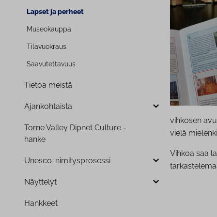
Lapset ja perheet
Museokauppa
Ti­la­vuo­kraus
Saa­vu­tet­ta­vuus
Tietoa meistä
Ajan­koh­tais­ta
vihkosen avu
Torne Valley Dipnet Culture -
vielä mielenk
hanke
Vihkoa saa la
Unesco-ni­mi­tyspro­ses­si
tarkastelema
Näyttelyt
Hankkeet