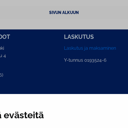
SIVUN ALKUUN
­DOT
LASKUTUS
ki
Laskutus ja maksaminen
u 4
Y-tunnus 0193524-6
6)
ian kirjaamo
.fi
 evästeitä