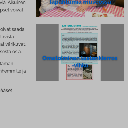
Tapahtumia museossa
viä. Aikuinen
apset voivat
voivat saada
tavista
at värikuvat.
sesta osia.
Omatoiminen las­ten­kier­ros
e tämän
-vihko
nhemmille ja
pääset