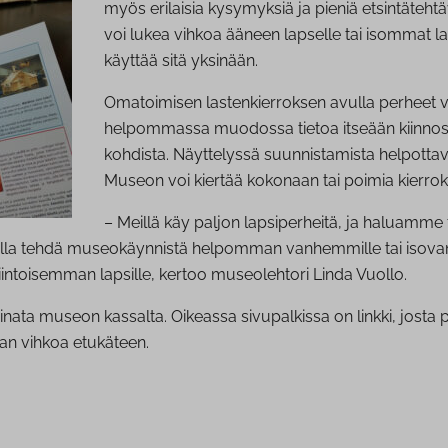
myös erilaisia kysymyksiä ja pieniä etsintätehtä
voi lukea vihkoa ääneen lapselle tai isommat l
käyttää sitä yksinään.
Omatoimisen lastenkierroksen avulla perheet 
helpommassa muodossa tietoa itseään kiinnos
kohdista. Näyttelyssä suunnistamista helpottav
Museon voi kiertää kokonaan tai poimia kierrok
– Meillä käy paljon lapsiperheitä, ja haluamm
lla tehdä museokäynnistä helpomman vanhemmille tai isova
iintoisemman lapsille, kertoo museolehtori Linda Vuollo.
inata museon kassalta. Oikeassa sivupalkissa on linkki, josta 
an vihkoa etukäteen.