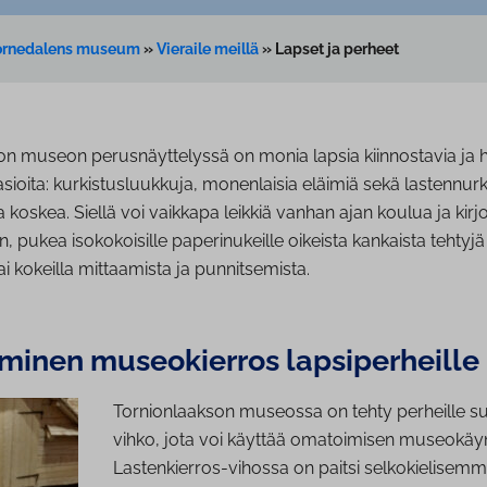
Tornedalens museum
»
Vieraile meillä
»
Lapset ja perheet
on museon perusnäyttelyssä on monia lapsia kiinnostavia ja h
 asioita: kurkistusluukkuja, monenlaisia eläimiä sekä lastennur
a koskea. Siellä voi vaikkapa leikkiä vanhan ajan koulua ja kirjo
in, pukea isokokoisille paperinukeille oikeista kankaista tehtyjä 
tai kokeilla mittaamista ja punnitsemista.
nen museo­kier­ros lap­si­per­heil­le
Tornionlaakson museossa on tehty perheille s
vihko, jota voi käyttää omatoimisen museokäyn
Lastenkierros-vihossa on paitsi selkokielisemmä