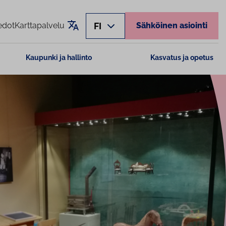
Käännä sivu
FI
edot
Karttapalvelu
Sähköinen asiointi
Kaupunki ja hallinto
Kasvatus ja opetus