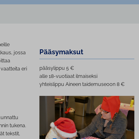
eille
Pääsymaksut
kkaus, jossa
ittaa
pääsylippu 5 €
vaatteita eri
alle 18-vuotiaat ilmaiseksi
yhteislippu Aineen taidemuseoon 8 €
uunnattu
nin tukena.
t tekstit,