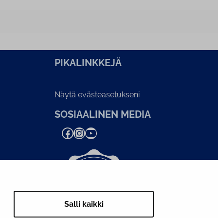
PI­KA­LINK­KE­JÄ
Näytä evästeasetukseni
SOSIAALINEN MEDIA
Facebook
Instagram
YouTube
Salli kaikki