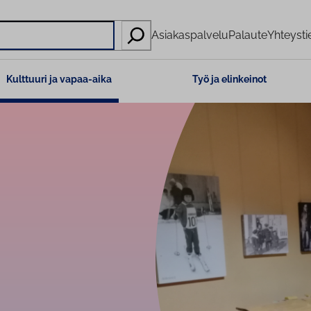
Asiakaspalvelu
Palaute
Yhteysti
Kulttuuri ja vapaa-aika
Työ ja elinkeinot