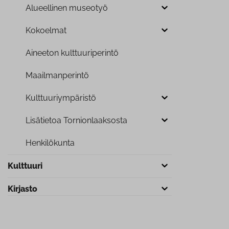
Alueellinen museotyö
Kokoelmat
Aineeton kult­tuu­ri­pe­rin­tö
Maa­il­man­pe­rin­tö
Kult­tuu­riym­pä­ris­tö
Lisätietoa Tor­nion­laak­sos­ta
Hen­ki­lö­kun­ta
Kulttuuri
Kirjasto