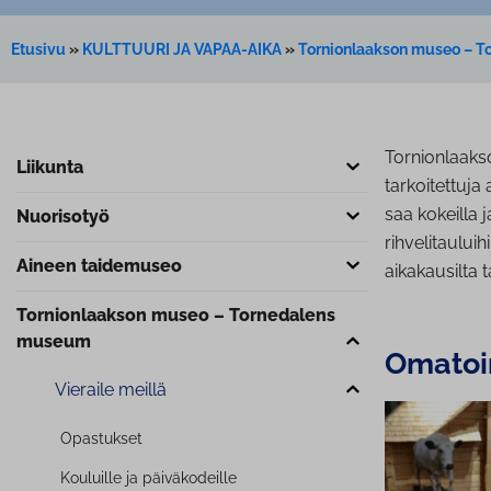
Etusivu
»
KULTTUURI JA VAPAA-AIKA
»
Tornionlaakson museo – 
Tornionlaaks
Liikunta
tarkoitettuja
saa kokeilla j
Nuorisotyö
rihvelitauluih
Aineen taidemuseo
aikakausilta 
Tor­nion­laak­son museo – Tornedalens
museum
Omatoimi
Vieraile meillä
Opastukset
Kouluille ja päi­vä­ko­deil­le