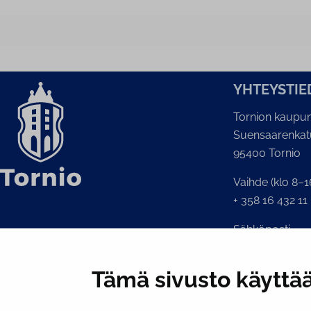
YH­TEYS­TIE
Tornion kaupun
Suensaarenkat
95400 Tornio
Vaihde (klo 8–1
+ 358 16 432 11
Sähköposti
Kaupunginkansl
kirjaamo@tornio
Tämä sivusto käyttää