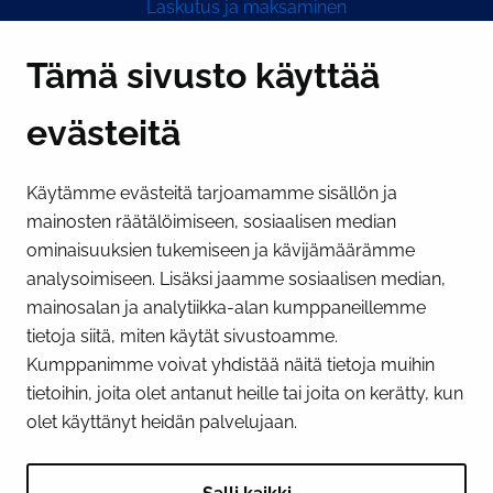
Laskutus ja maksaminen
Y-tunnus 0193524-6
Tämä sivusto käyttää
evästeitä
PI­KA­LINK­KE­JÄ
Käytämme evästeitä tarjoamamme sisällön ja
Näytä evästeasetukseni
mainosten räätälöimiseen, sosiaalisen median
SOSIAALINEN MEDIA
ominaisuuksien tukemiseen ja kävijämäärämme
analysoimiseen. Lisäksi jaamme sosiaalisen median,
Facebook
Instagram
YouTube
mainosalan ja analytiikka-alan kumppaneillemme
tietoja siitä, miten käytät sivustoamme.
Kumppanimme voivat yhdistää näitä tietoja muihin
tietoihin, joita olet antanut heille tai joita on kerätty, kun
olet käyttänyt heidän palvelujaan.