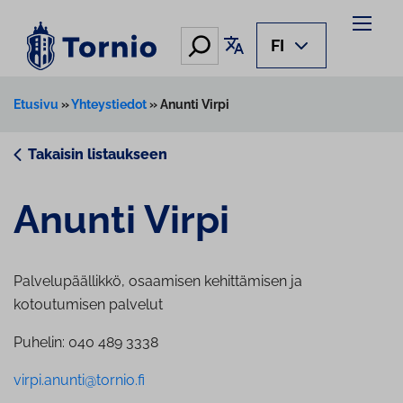
Siirry
sisältöön
Hae
Käännä sivu
FI
Etusivu
»
Yhteystiedot
»
Anunti Virpi
Takaisin listaukseen
Anunti Virpi
Palvelupäällikkö, osaamisen kehittämisen ja
kotoutumisen palvelut
Puhelin: 040 489 3338
virpi.anunti@tornio.fi