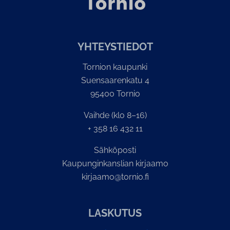
YH­TEYS­TIE­DOT
Tornion kaupunki
Suensaarenkatu 4
95400 Tornio
Vaihde (klo 8–16)
+ 358 16 432 11
Sähköposti
Kaupunginkanslian kirjaamo
kirjaamo@tornio.fi
LASKUTUS