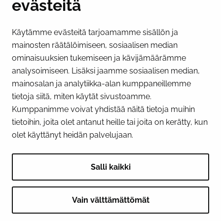
evästeitä
PI­KA­LINK­KE­JÄ
Käytämme evästeitä tarjoamamme sisällön ja
Näytä evästeasetukseni
mainosten räätälöimiseen, sosiaalisen median
SOSIAALINEN MEDIA
ominaisuuksien tukemiseen ja kävijämäärämme
analysoimiseen. Lisäksi jaamme sosiaalisen median,
Facebook
Instagram
YouTube
mainosalan ja analytiikka-alan kumppaneillemme
tietoja siitä, miten käytät sivustoamme.
Kumppanimme voivat yhdistää näitä tietoja muihin
tietoihin, joita olet antanut heille tai joita on kerätty, kun
olet käyttänyt heidän palvelujaan.
Salli kaikki
Vain välttämättömät