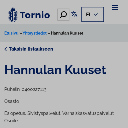
Siirry
sisältöön
Hae
Käännä sivu
FI
Etusivu
»
Yhteystiedot
»
Hannulan Kuuset
Takaisin listaukseen
Hannulan Kuuset
Puhelin: 0400227113
Osasto
Esiopetus, Sivistyspalvelut, Varhaiskasvatuspalvelut
Osoite