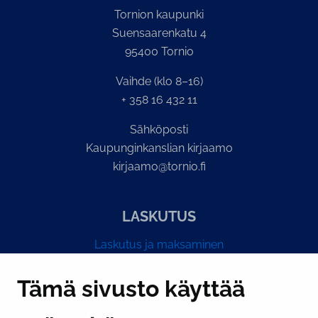
Tornion kaupunki
Suensaarenkatu 4
95400 Tornio
Vaihde (klo 8–16)
+ 358 16 432 11
Sähköposti
Kaupunginkanslian kirjaamo
kirjaamo@tornio.fi
LASKUTUS
Laskutus ja maksaminen
Y-tunnus 0193524-6
Tämä sivusto käyttää