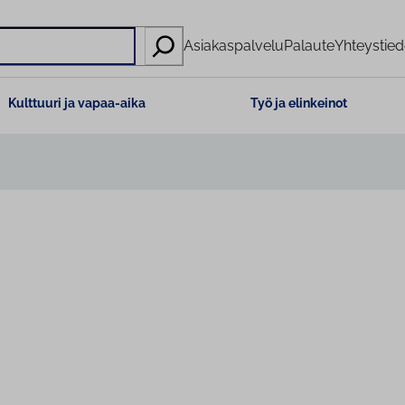
Asiakaspalvelu
Palaute
Yhteystied
Kulttuuri ja vapaa-aika
Työ ja elinkeinot