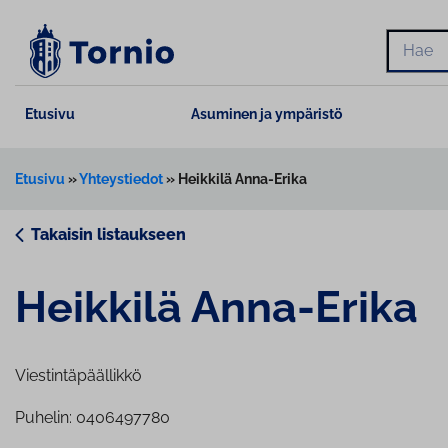
Siirry
sisältöön
Hae
Etusivu
Asuminen ja ympäristö
Etusivu
»
Yhteystiedot
»
Heikkilä Anna-Erika
Takaisin listaukseen
Heikkilä Anna-Erika
Viestintäpäällikkö
Puhelin: 0406497780