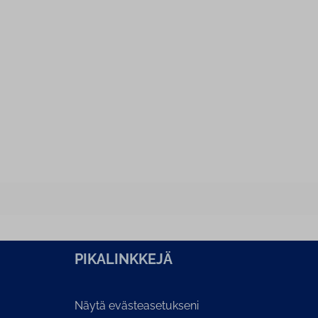
PI­KA­LINK­KE­JÄ
Näytä evästeasetukseni