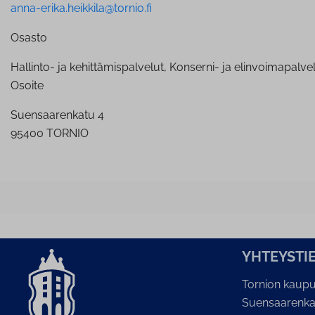
anna-erika.heikkila@tornio.fi
Osasto
Hallinto- ja kehittämispalvelut, Konserni- ja elinvoimapalve
Osoite
Suensaarenkatu 4
95400 TORNIO
YH­TEYS­TI
Tornion kaupu
Suensaarenka