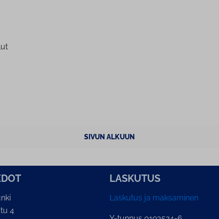
lut
SIVUN ALKUUN
E­DOT
LASKUTUS
nki
Laskutus ja maksaminen
tu 4
Y-tunnus 0193524-6