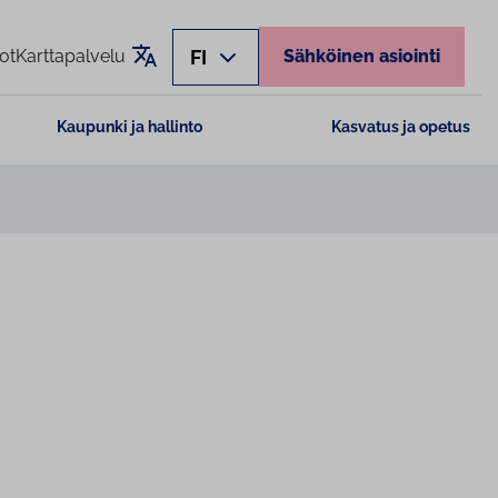
Käännä sivu
FI
ot
Karttapalvelu
Sähköinen asiointi
Kaupunki ja hallinto
Kasvatus ja opetus