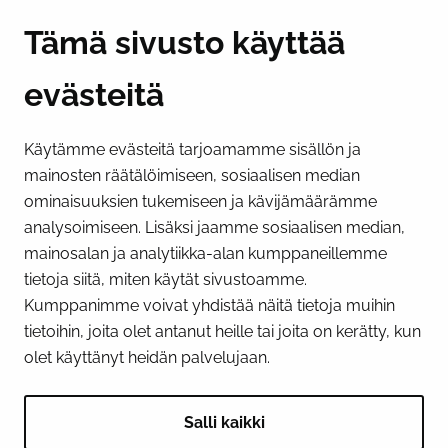
Y-tunnus 0193524-6
Tämä sivusto käyttää
evästeitä
PI­KA­LINK­KE­JÄ
Käytämme evästeitä tarjoamamme sisällön ja
Näytä evästeasetukseni
mainosten räätälöimiseen, sosiaalisen median
SOSIAALINEN MEDIA
ominaisuuksien tukemiseen ja kävijämäärämme
analysoimiseen. Lisäksi jaamme sosiaalisen median,
Facebook
Instagram
YouTube
mainosalan ja analytiikka-alan kumppaneillemme
tietoja siitä, miten käytät sivustoamme.
Kumppanimme voivat yhdistää näitä tietoja muihin
tietoihin, joita olet antanut heille tai joita on kerätty, kun
olet käyttänyt heidän palvelujaan.
Salli kaikki