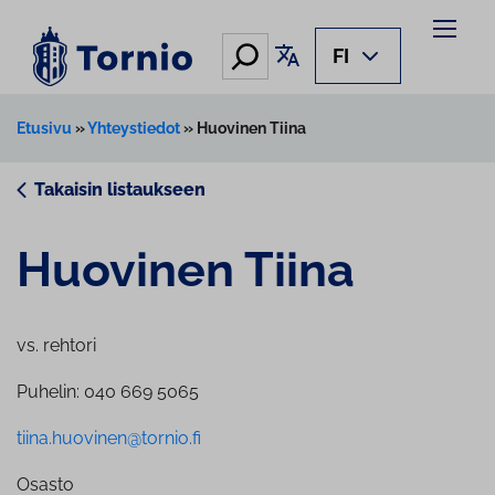
Siirry
sisältöön
Hae
Käännä sivu
FI
Etusivu
»
Yhteystiedot
»
Huovinen Tiina
Takaisin listaukseen
Huovinen Tiina
vs. rehtori
Puhelin: 040 669 5065
tiina.huovinen@tornio.fi
Osasto