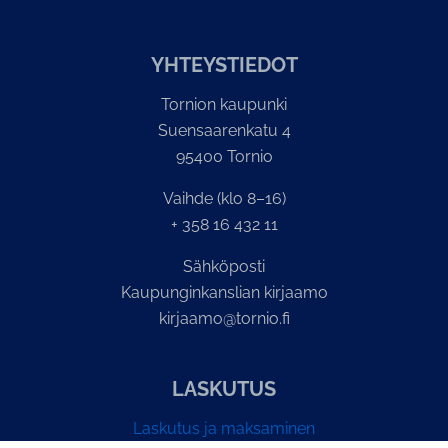
YH­TEYS­TIE­DOT
Tornion kaupunki
Suensaarenkatu 4
95400 Tornio
Vaihde (klo 8–16)
+ 358 16 432 11
Sähköposti
Kaupunginkanslian kirjaamo
kirjaamo@tornio.fi
LASKUTUS
Laskutus ja maksaminen