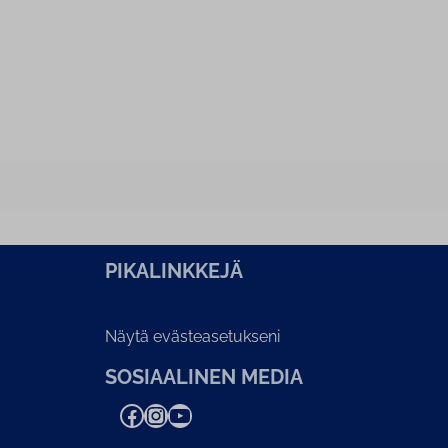
PI­KA­LINK­KE­JÄ
Näytä evästeasetukseni
SOSIAALINEN MEDIA
Facebook
Instagram
YouTube