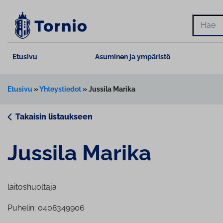
Siirry
sisältöön
Hae
Etusivu
Asuminen ja ympäristö
Etusivu
»
Yhteystiedot
»
Jussila Marika
Takaisin listaukseen
Jussila Marika
laitoshuoltaja
Puhelin: 0408349906