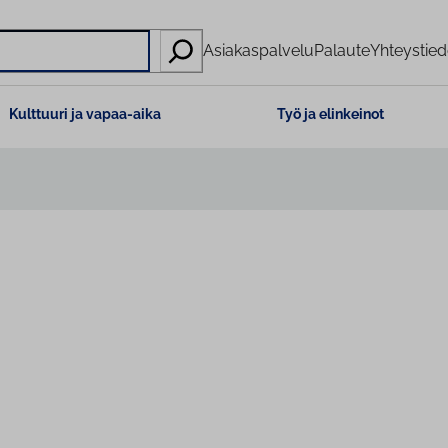
Asiakaspalvelu
Palaute
Yhteystied
Kulttuuri ja vapaa-aika
Työ ja elinkeinot