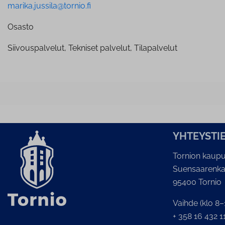
marika.jussila@tornio.fi
Osasto
Siivouspalvelut, Tekniset palvelut, Tilapalvelut
YH­TEYS­TI
Tornion kaupu
Suensaarenka
95400 Tornio
Vaihde (klo 8–
+ 358 16 432 1