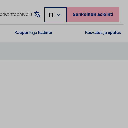
Käännä sivu
FI
ot
Karttapalvelu
Sähköinen asiointi
Kaupunki ja hallinto
Kasvatus ja opetus