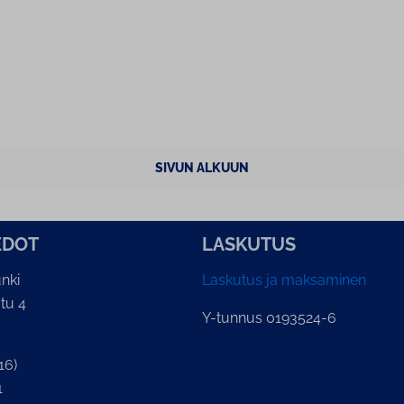
SIVUN ALKUUN
E­DOT
LASKUTUS
nki
Laskutus ja maksaminen
tu 4
Y-tunnus 0193524-6
16)
1