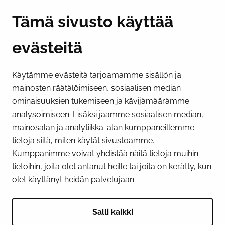
Y-tunnus 0193524-6
Tämä sivusto käyttää
evästeitä
PI­KA­LINK­KE­JÄ
Käytämme evästeitä tarjoamamme sisällön ja
Näytä evästeasetukseni
mainosten räätälöimiseen, sosiaalisen median
SOSIAALINEN MEDIA
ominaisuuksien tukemiseen ja kävijämäärämme
analysoimiseen. Lisäksi jaamme sosiaalisen median,
Facebook
Instagram
YouTube
mainosalan ja analytiikka-alan kumppaneillemme
tietoja siitä, miten käytät sivustoamme.
Kumppanimme voivat yhdistää näitä tietoja muihin
tietoihin, joita olet antanut heille tai joita on kerätty, kun
olet käyttänyt heidän palvelujaan.
Salli kaikki