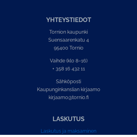
YH­TEYS­TIE­DOT
Tornion kaupunki
Suensaarenkatu 4
95400 Tornio
Vaihde (klo 8–16)
+ 358 16 432 11
Sähköposti
Kaupunginkanslian kirjaamo
kirjaamo@tornio.fi
LASKUTUS
Laskutus ja maksaminen