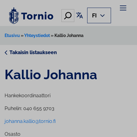
Siirry
sisältöön
Hae
Käännä sivu
FI
Etusivu
»
Yhteystiedot
»
Kallio Johanna
Takaisin listaukseen
Kallio Johanna
Hankekoordinaattori
Puhelin: 040 655 9703
johanna.kallio@tornio.fi
Osasto