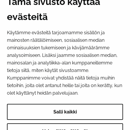
Tämä sivusto käyttää
evästeitä
PI­KA­LINK­KE­JÄ
Käytämme evästeitä tarjoamamme sisällön ja
Näytä evästeasetukseni
mainosten räätälöimiseen, sosiaalisen median
SOSIAALINEN MEDIA
ominaisuuksien tukemiseen ja kävijämäärämme
analysoimiseen. Lisäksi jaamme sosiaalisen median,
Facebook
Instagram
YouTube
mainosalan ja analytiikka-alan kumppaneillemme
tietoja siitä, miten käytät sivustoamme.
Kumppanimme voivat yhdistää näitä tietoja muihin
tietoihin, joita olet antanut heille tai joita on kerätty, kun
olet käyttänyt heidän palvelujaan.
Salli kaikki