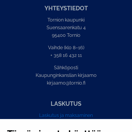
YH­TEYS­TIE­DOT
Tornion kaupunki
Suensaarenkatu 4
95400 Tornio
Vaihde (klo 8–16)
+ 358 16 432 11
Sähköposti
Kaupunginkanslian kirjaamo
kirjaamo@tornio.fi
LASKUTUS
Laskutus ja maksaminen
Y-tunnus 0193524-6