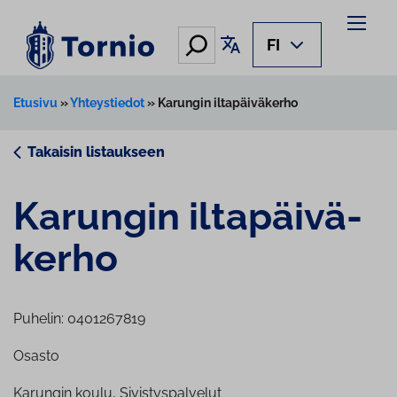
Siirry
sisältöön
Hae
Käännä sivu
FI
Etusivu
»
Yhteystiedot
»
Karungin iltapäiväkerho
Takaisin listaukseen
Karungin il­ta­päi­vä­
ker­ho
Puhelin: 0401267819
Osasto
Karungin koulu, Sivistyspalvelut