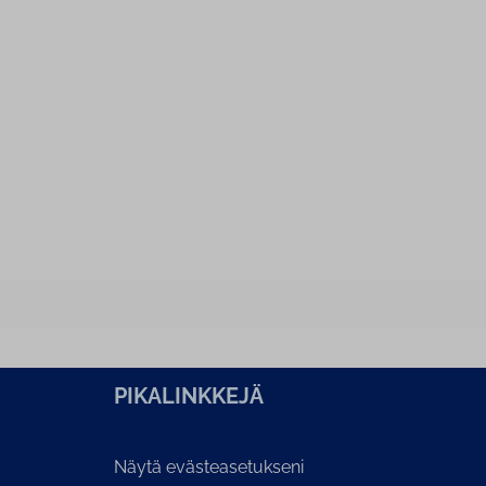
PI­KA­LINK­KE­JÄ
Näytä evästeasetukseni