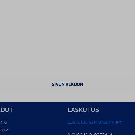
SIVUN ALKUUN
E­DOT
LASKUTUS
nki
Laskutus ja maksaminen
tu 4
Y-tunnus 0193524-6