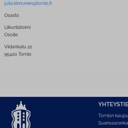
julia.kinnunen@tornio.fi
Osasto
Liikuntatoimi
Osoite
Viidankatu 22
95420 Tornio
YH­TEYS­TI
Tornion kaupu
Suensaarenka