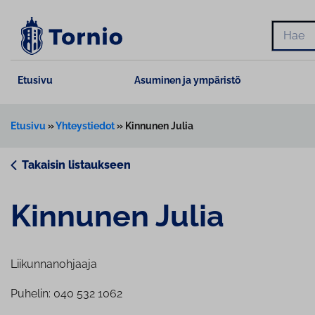
Siirry
sisältöön
Hae
Etusivu
Asuminen ja ympäristö
Etusivu
»
Yhteystiedot
»
Kinnunen Julia
Takaisin listaukseen
Kinnunen Julia
Liikunnanohjaaja
Puhelin: 040 532 1062