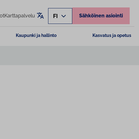
Käännä sivu
FI
ot
Karttapalvelu
Sähköinen asiointi
Kaupunki ja hallinto
Kasvatus ja opetus