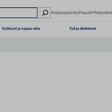
Asiakaspalvelu
Palaute
Yhteystied
Kulttuuri ja vapaa-aika
Työ ja elinkeinot