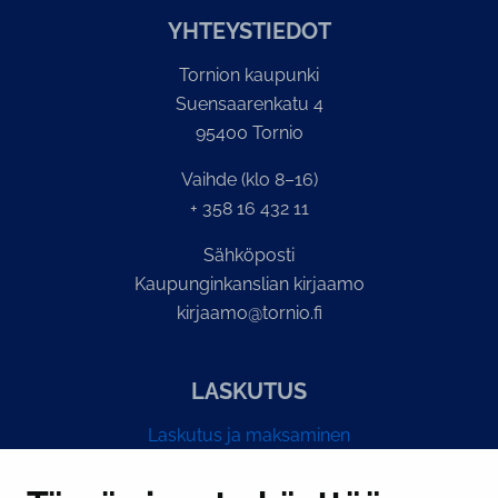
YH­TEYS­TIE­DOT
Tornion kaupunki
Suensaarenkatu 4
95400 Tornio
Vaihde (klo 8–16)
+ 358 16 432 11
Sähköposti
Kaupunginkanslian kirjaamo
kirjaamo@tornio.fi
LASKUTUS
Laskutus ja maksaminen
Y-tunnus 0193524-6