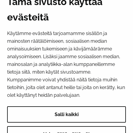
Tämä sivusto käyttää
evästeitä
PI­KA­LINK­KE­JÄ
Käytämme evästeitä tarjoamamme sisällön ja
Näytä evästeasetukseni
mainosten räätälöimiseen, sosiaalisen median
SOSIAALINEN MEDIA
ominaisuuksien tukemiseen ja kävijämäärämme
analysoimiseen. Lisäksi jaamme sosiaalisen median,
Facebook
Instagram
YouTube
mainosalan ja analytiikka-alan kumppaneillemme
tietoja siitä, miten käytät sivustoamme.
Kumppanimme voivat yhdistää näitä tietoja muihin
tietoihin, joita olet antanut heille tai joita on kerätty, kun
olet käyttänyt heidän palvelujaan.
Salli kaikki