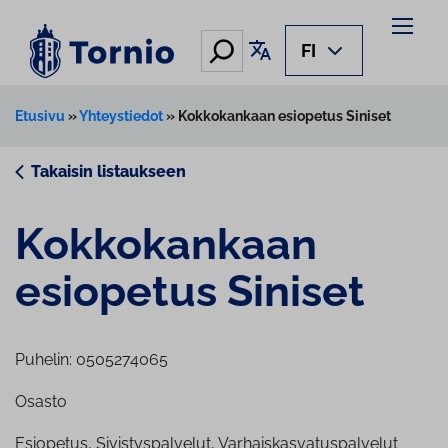
Siirry
sisältöön
Hae
Käännä sivu
FI
Etusivu
»
Yhteystiedot
»
Kokkokankaan esiopetus Siniset
Takaisin listaukseen
Kok­ko­kan­kaan
esiopetus Siniset
Puhelin: 0505274065
Osasto
Esiopetus, Sivistyspalvelut, Varhaiskasvatuspalvelut