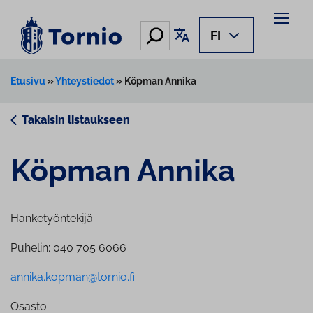
Siirry
sisältöön
Hae
Käännä sivu
FI
Etusivu
»
Yhteystiedot
»
Köpman Annika
Takaisin listaukseen
Köpman Annika
Hanketyöntekijä
Puhelin: 040 705 6066
annika.kopman@tornio.fi
Osasto