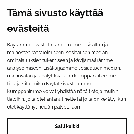
Y-tunnus 0193524-6
Tämä sivusto käyttää
evästeitä
PI­KA­LINK­KE­JÄ
Käytämme evästeitä tarjoamamme sisällön ja
Näytä evästeasetukseni
mainosten räätälöimiseen, sosiaalisen median
SOSIAALINEN MEDIA
ominaisuuksien tukemiseen ja kävijämäärämme
analysoimiseen. Lisäksi jaamme sosiaalisen median,
Facebook
Instagram
YouTube
mainosalan ja analytiikka-alan kumppaneillemme
tietoja siitä, miten käytät sivustoamme.
Kumppanimme voivat yhdistää näitä tietoja muihin
tietoihin, joita olet antanut heille tai joita on kerätty, kun
olet käyttänyt heidän palvelujaan.
Salli kaikki