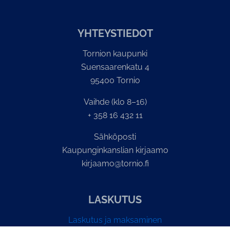
YH­TEYS­TIE­DOT
Tornion kaupunki
Suensaarenkatu 4
95400 Tornio
Vaihde (klo 8–16)
+ 358 16 432 11
Sähköposti
Kaupunginkanslian kirjaamo
kirjaamo@tornio.fi
LASKUTUS
Laskutus ja maksaminen