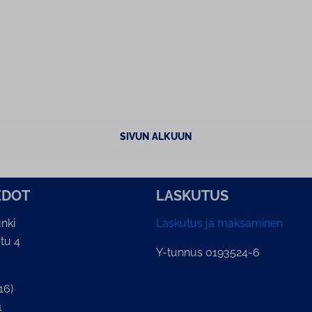
SIVUN ALKUUN
E­DOT
LASKUTUS
nki
Laskutus ja maksaminen
tu 4
Y-tunnus 0193524-6
16)
1