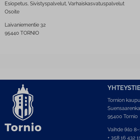
Esiopetus, Sivistyspalvelut, Varhaiskasvatuspalvelut
Osoite
Laivaniementie 32
95440 TORNIO
YH­TEYS­TI
Tornion kaupu
Suensaarenka
95400 Tornio
Vaihde (klo 8–
+ 358 16 432 1