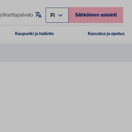
Käännä sivu
FI
ot
Karttapalvelu
Sähköinen asiointi
Kaupunki ja hallinto
Kasvatus ja opetus