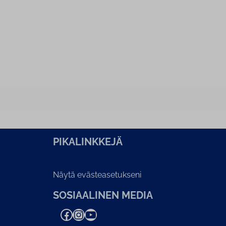
PI­KA­LINK­KE­JÄ
Näytä evästeasetukseni
SOSIAALINEN MEDIA
Facebook
Instagram
YouTube