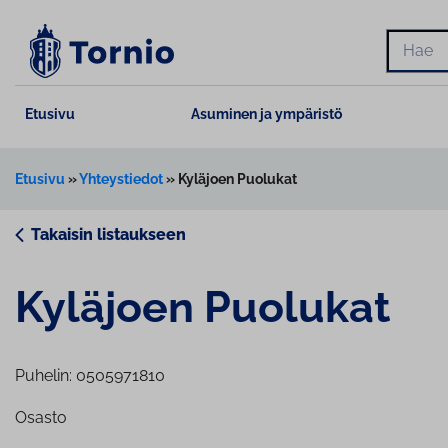
Siirry
sisältöön
Hae
Etusivu
Asuminen ja ympäristö
Etusivu
»
Yhteystiedot
»
Kyläjoen Puolukat
Takaisin listaukseen
Kyläjoen Puolukat
Puhelin: 0505971810
Osasto