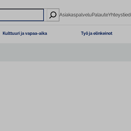
Asiakaspalvelu
Palaute
Yhteystied
Kulttuuri ja vapaa-aika
Työ ja elinkeinot