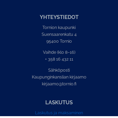
YH­TEYS­TIE­DOT
Tornion kaupunki
Suensaarenkatu 4
95400 Tornio
Vaihde (klo 8–16)
+ 358 16 432 11
Sähköposti
Kaupunginkanslian kirjaamo
kirjaamo@tornio.fi
LASKUTUS
Laskutus ja maksaminen