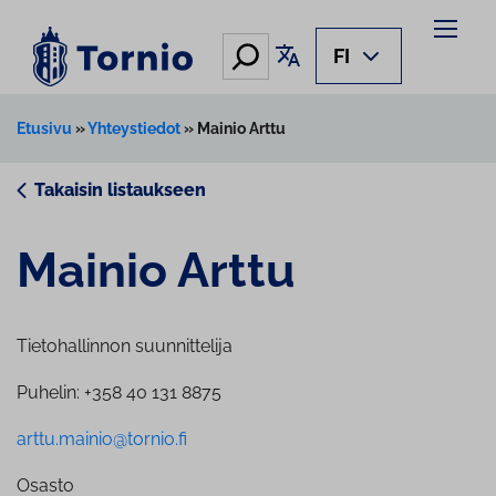
Siirry
sisältöön
Hae
Käännä sivu
FI
Etusivu
»
Yhteystiedot
»
Mainio Arttu
Takaisin listaukseen
Mainio Arttu
Tietohallinnon suunnittelija
Puhelin: +358 40 131 8875
arttu.mainio@tornio.fi
Osasto