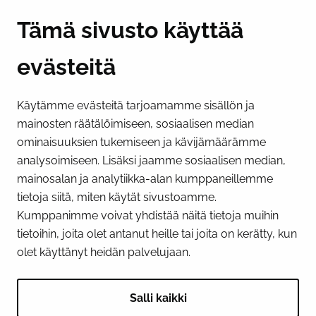
Y-tunnus 0193524-6
Tämä sivusto käyttää
evästeitä
PI­KA­LINK­KE­JÄ
Käytämme evästeitä tarjoamamme sisällön ja
Näytä evästeasetukseni
mainosten räätälöimiseen, sosiaalisen median
SOSIAALINEN MEDIA
ominaisuuksien tukemiseen ja kävijämäärämme
analysoimiseen. Lisäksi jaamme sosiaalisen median,
Facebook
Instagram
YouTube
mainosalan ja analytiikka-alan kumppaneillemme
tietoja siitä, miten käytät sivustoamme.
Kumppanimme voivat yhdistää näitä tietoja muihin
tietoihin, joita olet antanut heille tai joita on kerätty, kun
olet käyttänyt heidän palvelujaan.
Salli kaikki