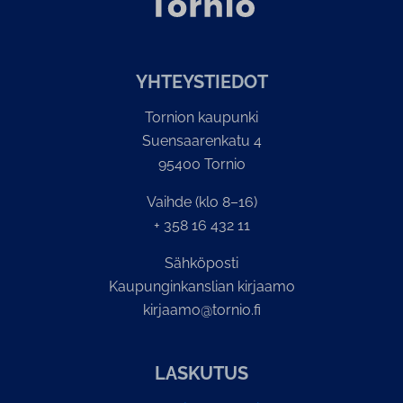
YH­TEYS­TIE­DOT
Tornion kaupunki
Suensaarenkatu 4
95400 Tornio
Vaihde (klo 8–16)
+ 358 16 432 11
Sähköposti
Kaupunginkanslian kirjaamo
kirjaamo@tornio.fi
LASKUTUS