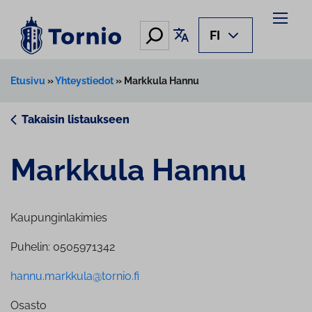
Siirry
sisältöön
Hae
Käännä sivu
FI
Etusivu
»
Yhteystiedot
»
Markkula Hannu
Takaisin listaukseen
Markkula Hannu
Kaupunginlakimies
Puhelin: 0505971342
hannu.markkula@tornio.fi
Osasto