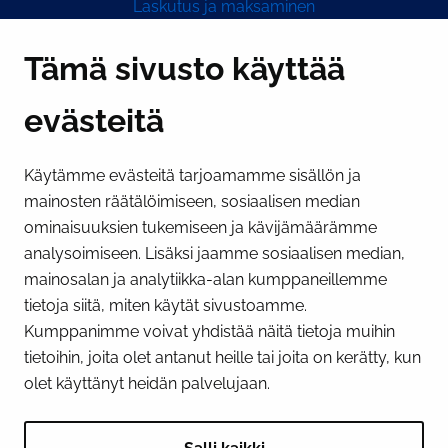
Laskutus ja maksaminen
Y-tunnus 0193524-6
Tämä sivusto käyttää
evästeitä
PI­KA­LINK­KE­JÄ
Käytämme evästeitä tarjoamamme sisällön ja
Näytä evästeasetukseni
mainosten räätälöimiseen, sosiaalisen median
SOSIAALINEN MEDIA
ominaisuuksien tukemiseen ja kävijämäärämme
analysoimiseen. Lisäksi jaamme sosiaalisen median,
Facebook
Instagram
YouTube
mainosalan ja analytiikka-alan kumppaneillemme
tietoja siitä, miten käytät sivustoamme.
Kumppanimme voivat yhdistää näitä tietoja muihin
tietoihin, joita olet antanut heille tai joita on kerätty, kun
olet käyttänyt heidän palvelujaan.