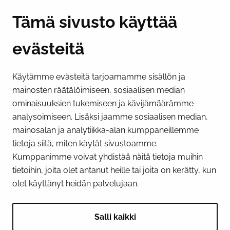
Y-tunnus 0193524-6
Tämä sivusto käyttää
evästeitä
PI­KA­LINK­KE­JÄ
Käytämme evästeitä tarjoamamme sisällön ja
Näytä evästeasetukseni
mainosten räätälöimiseen, sosiaalisen median
SOSIAALINEN MEDIA
ominaisuuksien tukemiseen ja kävijämäärämme
analysoimiseen. Lisäksi jaamme sosiaalisen median,
Facebook
Instagram
YouTube
mainosalan ja analytiikka-alan kumppaneillemme
tietoja siitä, miten käytät sivustoamme.
Kumppanimme voivat yhdistää näitä tietoja muihin
tietoihin, joita olet antanut heille tai joita on kerätty, kun
olet käyttänyt heidän palvelujaan.
Salli kaikki