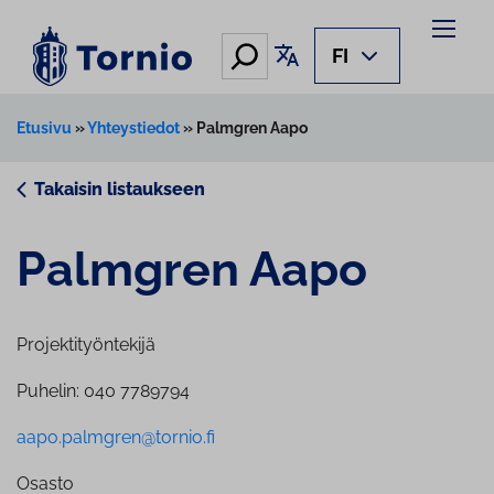
Siirry
sisältöön
Hae
Käännä sivu
FI
Etusivu
»
Yhteystiedot
»
Palmgren Aapo
Takaisin listaukseen
Palmgren Aapo
Projektityöntekijä
Puhelin: 040 7789794
aapo.palmgren@tornio.fi
Osasto