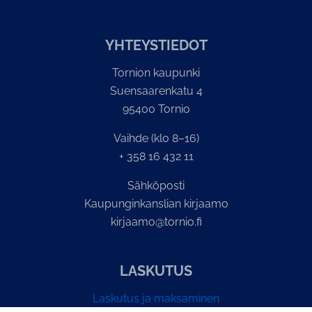
YH­TEYS­TIE­DOT
Tornion kaupunki
Suensaarenkatu 4
95400 Tornio
Vaihde (klo 8–16)
+ 358 16 432 11
Sähköposti
Kaupunginkanslian kirjaamo
kirjaamo@tornio.fi
LASKUTUS
Laskutus ja maksaminen