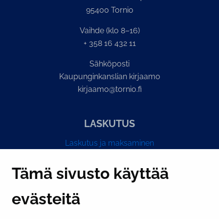
95400 Tornio
Vaihde (klo 8–16)
+ 358 16 432 11
Sähköposti
Kaupunginkanslian kirjaamo
kirjaamo@tornio.fi
LASKUTUS
Laskutus ja maksaminen
Y-tunnus 0193524-6
Tämä sivusto käyttää
evästeitä
PI­KA­LINK­KE­JÄ