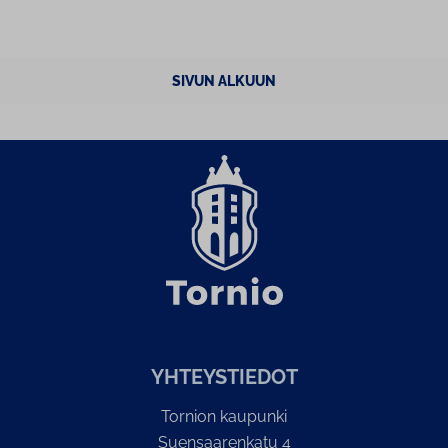
SIVUN ALKUUN
YH­TEYS­TIE­DOT
Tornion kaupunki
Suensaarenkatu 4