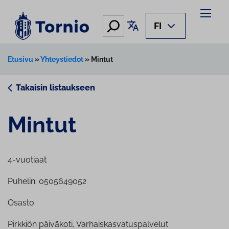
Siirry
sisältöön
Hae
Käännä sivu
FI
Etusivu
»
Yhteystiedot
»
Mintut
Takaisin listaukseen
Mintut
4-vuotiaat
Puhelin: 0505649052
Osasto
Pirkkiön päiväkoti, Varhaiskasvatuspalvelut