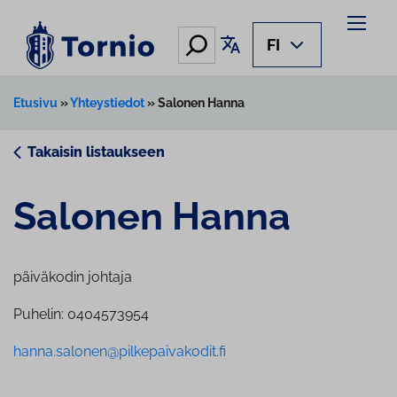
Siirry
sisältöön
Hae
Käännä sivu
FI
Etusivu
»
Yhteystiedot
»
Salonen Hanna
Takaisin listaukseen
Salonen Hanna
päiväkodin johtaja
Puhelin: 0404573954
hanna.salonen@pilkepaivakodit.fi