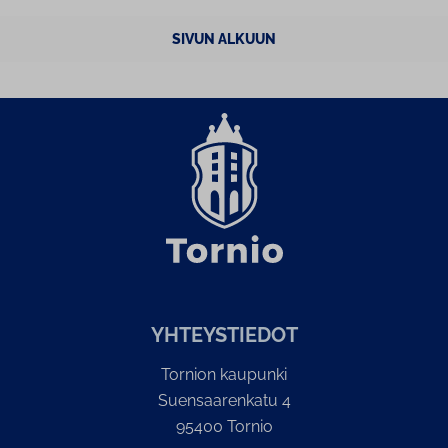
SIVUN ALKUUN
YH­TEYS­TIE­DOT
Tornion kaupunki
Suensaarenkatu 4
95400 Tornio