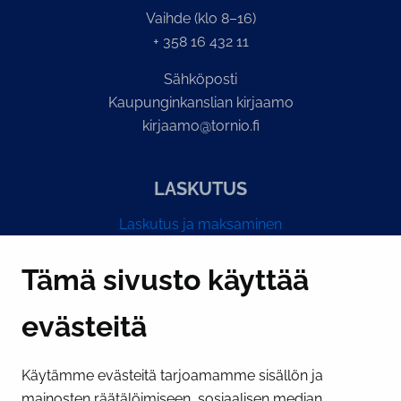
Vaihde (klo 8–16)
+ 358 16 432 11
Sähköposti
Kaupunginkanslian kirjaamo
kirjaamo@tornio.fi
LASKUTUS
Laskutus ja maksaminen
Y-tunnus 0193524-6
Tämä sivusto käyttää
evästeitä
PI­KA­LINK­KE­JÄ
Käytämme evästeitä tarjoamamme sisällön ja
Näytä evästeasetukseni
mainosten räätälöimiseen, sosiaalisen median