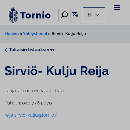
Siirry
sisältöön
Hae
Käännä sivu
FI
Etusivu
»
Yhteystiedot
»
Sirviö- Kulju Reija
Takaisin listaukseen
Sirviö- Kulju Reija
Laaja-alainen erityisopettaja
Puhelin: 040 776 5070
reija.sirvio-kulju@tornio.fi