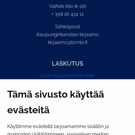
Vaihde (klo 8–16)
+ 358 16 432 11
Sähköposti
Kaupunginkanslian kirjaamo
kirjaamo@tornio.fi
LASKUTUS
Laskutus ja maksaminen
Y-tunnus 0193524-6
Tämä sivusto käyttää
evästeitä
PI­KA­LINK­KE­JÄ
Käytämme evästeitä tarjoamamme sisällön ja
Näytä evästeasetukseni
mainosten räätälöimiseen, sosiaalisen median