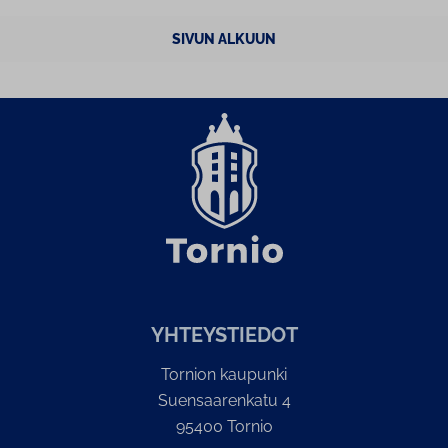
SIVUN ALKUUN
YH­TEYS­TIE­DOT
Tornion kaupunki
Suensaarenkatu 4
95400 Tornio