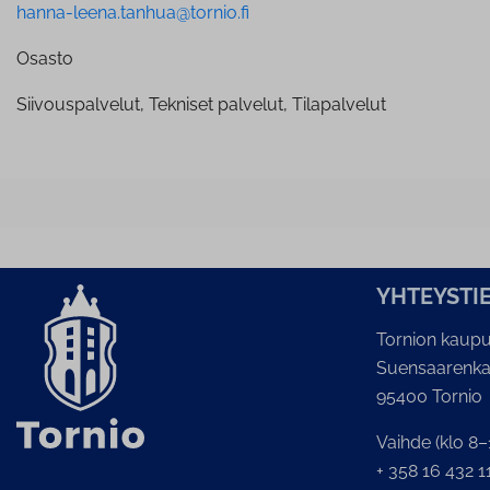
hanna-leena.tanhua@tornio.fi
Osasto
Siivouspalvelut, Tekniset palvelut, Tilapalvelut
YH­TEYS­TI
Tornion kaupu
Suensaarenka
95400 Tornio
Vaihde (klo 8–
+ 358 16 432 1