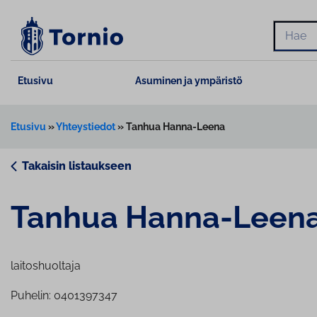
Siirry
sisältöön
Hae
Etusivu
Asuminen ja ympäristö
Etusivu
»
Yhteystiedot
»
Tanhua Hanna-Leena
Takaisin listaukseen
Tanhua Hanna-Leen
laitoshuoltaja
Puhelin: 0401397347