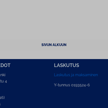
SIVUN ALKUUN
E­DOT
LASKUTUS
nki
Laskutus ja maksaminen
tu 4
Y-tunnus 0193524-6
16)
1