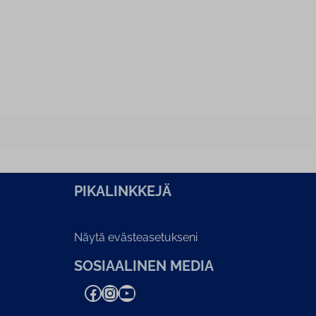
PI­KA­LINK­KE­JÄ
Näytä evästeasetukseni
SOSIAALINEN MEDIA
Facebook
Instagram
YouTube