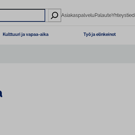
Asiakaspalvelu
Palaute
Yhteystied
Kulttuuri ja vapaa-aika
Työ ja elinkeinot
a