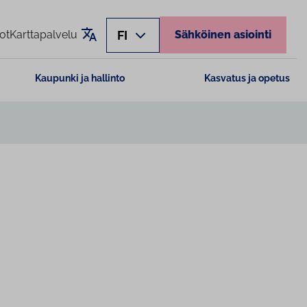
Käännä sivu
FI
ot
Karttapalvelu
Sähköinen asiointi
Kaupunki ja hallinto
Kasvatus ja opetus