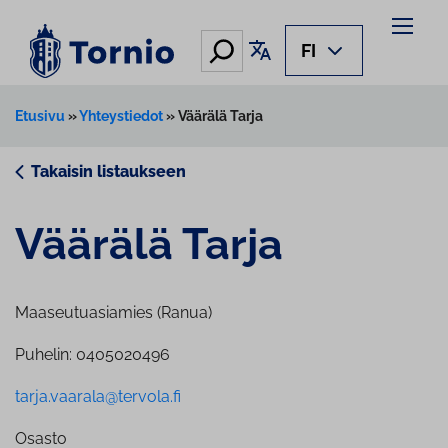
Siirry
sisältöön
Hae
Käännä sivu
FI
Etusivu
»
Yhteystiedot
»
Väärälä Tarja
Takaisin listaukseen
Väärälä Tarja
Maaseutuasiamies (Ranua)
Puhelin: 0405020496
tarja.vaarala@tervola.fi
Osasto