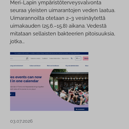
Meri-Lapin ympäristöterveysvalvonta
seuraa yleisten uimarantojen veden laatua.
Uimarannoilta otetaan 2–3 vesinäytettä
uimakauden (25.6.–15.8) aikana. Vedestä
mitataan sellaisten bakteerien pitoisuuksia,
jotka...
03.07.2026