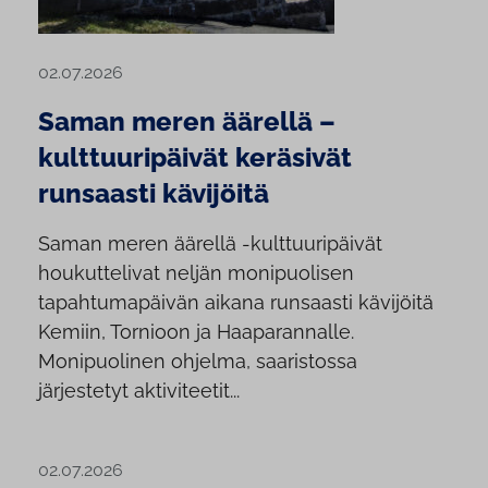
02.07.2026
Saman meren äärellä –
kulttuuripäivät keräsivät
runsaasti kävijöitä
Saman meren äärellä -kulttuuripäivät
houkuttelivat neljän monipuolisen
tapahtumapäivän aikana runsaasti kävijöitä
Kemiin, Tornioon ja Haaparannalle.
Monipuolinen ohjelma, saaristossa
järjestetyt aktiviteetit...
02.07.2026