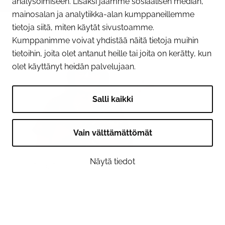
analysoimiseen. Lisäksi jaamme sosiaalisen median,
perusteella kyseiset levyt eivät ole sopivia
mainosalan ja analytiikka-alan kumppaneillemme
putoamissuojaksi tai...
tietoja siitä, miten käytät sivustoamme.
Kumppanimme voivat yhdistää näitä tietoja muihin
tietoihin, joita olet antanut heille tai joita on kerätty, kun
olet käyttänyt heidän palvelujaan.
Salli kaikki
Vain välttämättömät
Näytä tiedot
15.06.2026
Tornion kansalaisopiston
rehtori Tarja Hooli valittiin
Kansalaisopistojen liiton