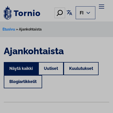
Hae
Käännä sivu
FI
Etusivu
»
Ajankohtaista
Ajankohtaista
Näytä kaikki
Uutiset
Kuulutukset
Blogiartikkelit