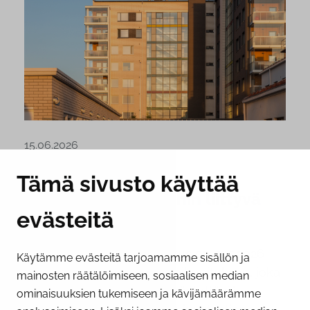
15.06.2026
Parvekekaiteiden
Tämä sivusto käyttää
sementtikuitulevyihin liittyvä
evästeitä
putoamisvaara
Onnettomuustutkintakeskus on 21.5.2026
Käytämme evästeitä tarjoamamme sisällön ja
antanut onnettomuusuhkailmoituksen, joka
mainosten räätälöimiseen, sosiaalisen median
koskee parvekekaiteissa käytettäviä
ominaisuuksien tukemiseen ja kävijämäärämme
sementtikuituisia levyjä. Lujuustestien