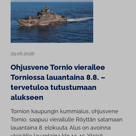
29.06.2026
Ohjusvene Tornio vierailee
Torniossa lauantaina 8.8. –
tervetuloa tutustumaan
alukseen
Tornion kaupungin kummialus, ohjusvene
Tornio, saapuu vierailulle Röyttän satamaan
lauantaina 8. elokuuta. Alus on avoinna
yleisölle lauantaina klo 12–15. Yleisö...