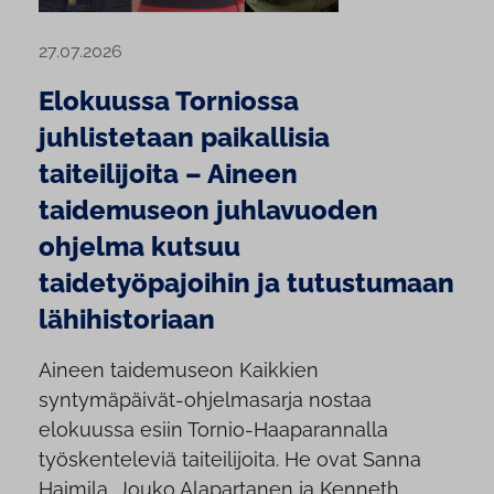
27.07.2026
Elokuussa Torniossa
juhlistetaan paikallisia
taiteilijoita – Aineen
taidemuseon juhlavuoden
ohjelma kutsuu
taidetyöpajoihin ja tutustumaan
lähihistoriaan
Aineen taidemuseon Kaikkien
syntymäpäivät-ohjelmasarja nostaa
elokuussa esiin Tornio-Haaparannalla
työskenteleviä taiteilijoita. He ovat Sanna
Haimila, Jouko Alapartanen ja Kenneth