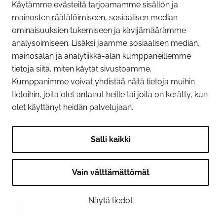
Käytämme evästeitä tarjoamamme sisällön ja
mainosten räätälöimiseen, sosiaalisen median
ominaisuuksien tukemiseen ja kävijämäärämme
analysoimiseen. Lisäksi jaamme sosiaalisen median,
09.06.2026
mainosalan ja analytiikka-alan kumppaneillemme
Huomioi Tornion sillan
tietoja siitä, miten käytät sivustoamme.
alikulkukohdat liikkuessasi
Kumppanimme voivat yhdistää näitä tietoja muihin
tietoihin, joita olet antanut heille tai joita on kerätty, kun
joella kesällä
olet käyttänyt heidän palvelujaan.
Tornionjoen ylittävän sillan
peruskunnostustyöt jatkuvat kesän ajan.
Salli kaikki
Veneilijöille ja muille joella kulkeville on
merkitty sillan alle kaksi alikulkukohtaa.
Vain välttämättömät
Kohdat on...
Näytä tiedot