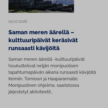
02.07.2026
Saman meren äärellä –
kulttuuripäivät keräsivät
runsaasti kävijöitä
Saman meren äärellä -kulttuuripäivät
houkuttelivat neljän monipuolisen
tapahtumapäivän aikana runsaasti kävijöitä
Kemiin, Tornioon ja Haaparannalle.
Monipuolinen ohjelma, saaristossa
järjestetyt aktiviteetit...