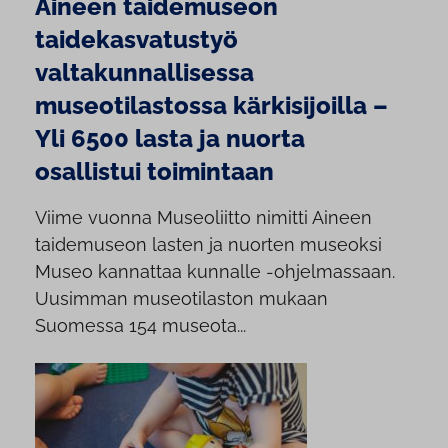
Aineen taidemuseon
taidekasvatustyö
valtakunnallisessa
museotilastossa kärkisijoilla –
Yli 6500 lasta ja nuorta
osallistui toimintaan
Viime vuonna Museoliitto nimitti Aineen
taidemuseon lasten ja nuorten museoksi
Museo kannattaa kunnalle -ohjelmassaan.
Uusimman museotilaston mukaan
Suomessa 154 museota...