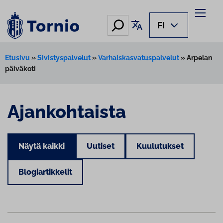
Hae
Käännä sivu
FI
Etusivu
»
Sivistyspalvelut
»
Varhaiskasvatuspalvelut
»
Arpelan
päiväkoti
Ajankohtaista
Näytä kaikki
Uutiset
Kuulutukset
Blogiartikkelit