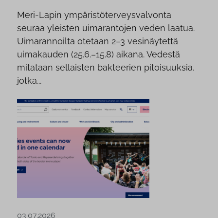
Meri-Lapin ympäristöterveysvalvonta
seuraa yleisten uimarantojen veden laatua.
Uimarannoilta otetaan 2–3 vesinäytettä
uimakauden (25.6.–15.8) aikana. Vedestä
mitataan sellaisten bakteerien pitoisuuksia,
jotka...
03.07.2026