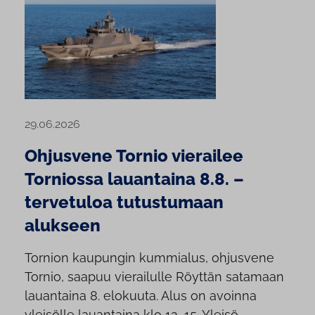
29.06.2026
Ohjusvene Tornio vierailee
Torniossa lauantaina 8.8. –
tervetuloa tutustumaan
alukseen
Tornion kaupungin kummialus, ohjusvene
Tornio, saapuu vierailulle Röyttän satamaan
lauantaina 8. elokuuta. Alus on avoinna
yleisölle lauantaina klo 12–15. Yleisö...