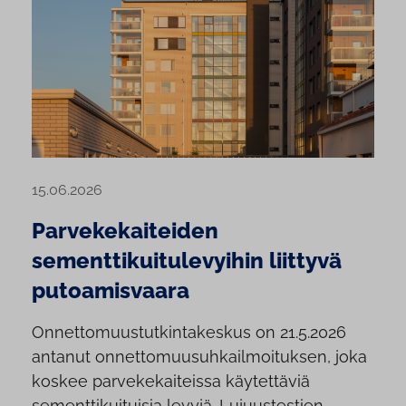
15.06.2026
Parvekekaiteiden
sementtikuitulevyihin liittyvä
putoamisvaara
Onnettomuustutkintakeskus on 21.5.2026
antanut onnettomuusuhkailmoituksen, joka
koskee parvekekaiteissa käytettäviä
sementtikuituisia levyjä. Lujuustestien