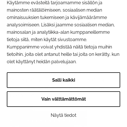
Käytämme evästeitä tarjoamamme sisällön ja
mainosten räätälöimiseen, sosiaalisen median
ominaisuuksien tukemiseen ja kävijämäärämme
09.06.2026
analysoimiseen. Lisäksi jaamme sosiaalisen median,
Huomioi Tornion sillan
mainosalan ja analytiikka-alan kumppaneillemme
tietoja siitä, miten käytät sivustoamme.
alikulkukohdat liikkuessasi
Kumppanimme voivat yhdistää näitä tietoja muihin
joella kesällä
tietoihin, joita olet antanut heille tai joita on kerätty, kun
olet käyttänyt heidän palvelujaan.
Tornionjoen ylittävän sillan
peruskunnostustyöt jatkuvat kesän ajan.
Veneilijöille ja muille joella kulkeville on
Salli kaikki
merkitty sillan alle kaksi alikulkukohtaa.
Kohdat on...
Vain välttämättömät
Näytä tiedot