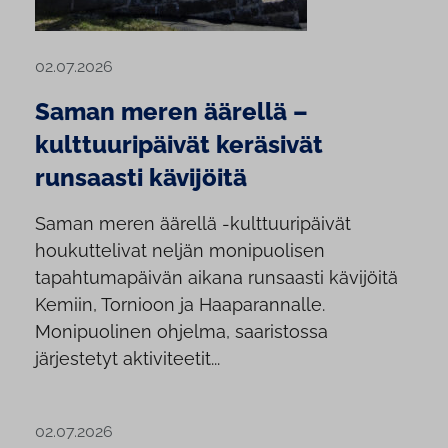
02.07.2026
Saman meren äärellä –
kulttuuripäivät keräsivät
runsaasti kävijöitä
Saman meren äärellä -kulttuuripäivät
houkuttelivat neljän monipuolisen
tapahtumapäivän aikana runsaasti kävijöitä
Kemiin, Tornioon ja Haaparannalle.
Monipuolinen ohjelma, saaristossa
järjestetyt aktiviteetit...
02.07.2026