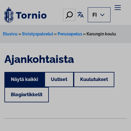
Hae
Käännä sivu
FI
Etusivu
»
Sivistyspalvelut
»
Perusopetus
»
Karungin koulu
Ajankohtaista
Näytä kaikki
Uutiset
Kuulutukset
Blogiartikkelit