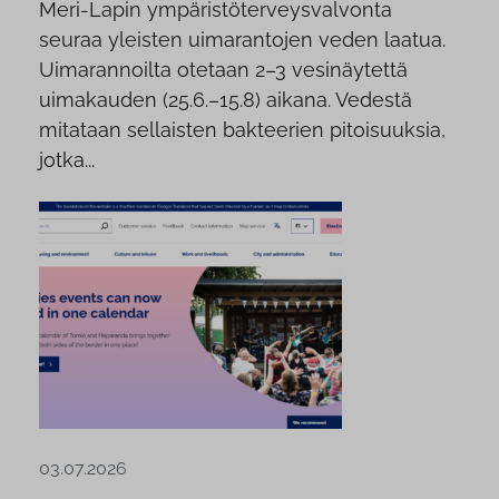
Meri-Lapin ympäristöterveysvalvonta
seuraa yleisten uimarantojen veden laatua.
Uimarannoilta otetaan 2–3 vesinäytettä
uimakauden (25.6.–15.8) aikana. Vedestä
mitataan sellaisten bakteerien pitoisuuksia,
jotka...
03.07.2026