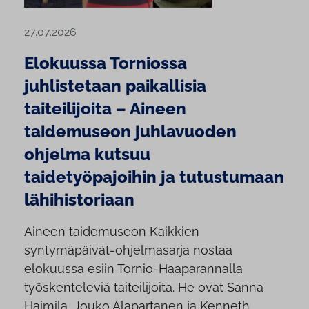
27.07.2026
Elokuussa Torniossa
juhlistetaan paikallisia
taiteilijoita – Aineen
taidemuseon juhlavuoden
ohjelma kutsuu
taidetyöpajoihin ja tutustumaan
lähihistoriaan
Aineen taidemuseon Kaikkien
syntymäpäivät-ohjelmasarja nostaa
elokuussa esiin Tornio-Haaparannalla
työskenteleviä taiteilijoita. He ovat Sanna
Haimila, Jouko Alapartanen ja Kenneth