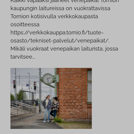
Kaikki vapaaksi jääneet venepaikat Tornion
kaupungin laitureissa on vuokrattavissa
Tornion kotisivulla verkkokaupasta
osoitteessa
https://verkkokauppa.tornio.fi/tuote-
osasto/tekniset-palvelut/venepaikat/.
Mikäli vuokraat venepaikan laiturista, jossa
tarvitsee...