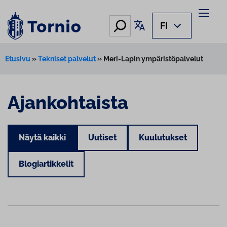
Hae
Käännä sivu
FI
Etusivu
»
Tekniset palvelut
»
Meri-Lapin ympäristöpalvelut
Ajankohtaista
Näytä kaikki
Uutiset
Kuulutukset
Blogiartikkelit