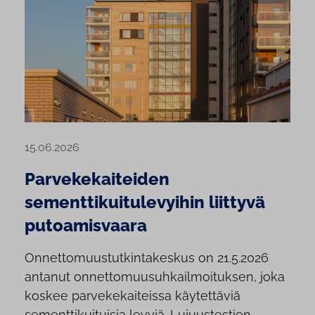
15.06.2026
Parvekekaiteiden
sementtikuitulevyihin liittyvä
putoamisvaara
Onnettomuustutkintakeskus on 21.5.2026
antanut onnettomuusuhkailmoituksen, joka
koskee parvekekaiteissa käytettäviä
sementtikuituisia levyjä. Lujuustestien