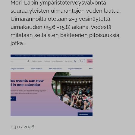
Meri-Lapin ympäristöterveysvalvonta
seuraa yleisten uimarantojen veden laatua.
Uimarannoilta otetaan 2–3 vesinäytettä
uimakauden (25.6.–15.8) aikana. Vedestä
mitataan sellaisten bakteerien pitoisuuksia,
jotka...
03.07.2026