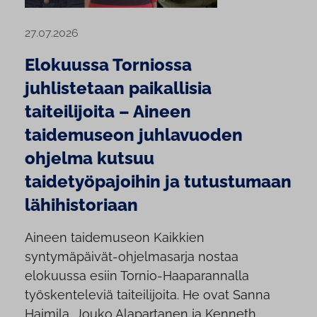
27.07.2026
Elokuussa Torniossa
juhlistetaan paikallisia
taiteilijoita – Aineen
taidemuseon juhlavuoden
ohjelma kutsuu
taidetyöpajoihin ja tutustumaan
lähihistoriaan
Aineen taidemuseon Kaikkien
syntymäpäivät-ohjelmasarja nostaa
elokuussa esiin Tornio-Haaparannalla
työskenteleviä taiteilijoita. He ovat Sanna
Haimila, Jouko Alapartanen ja Kenneth