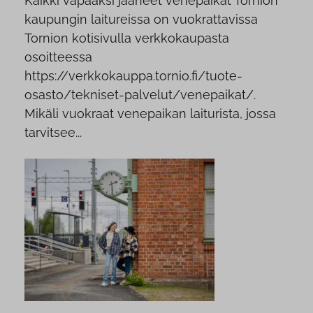
Kaikki vapaaksi jääneet venepaikat Tornion
kaupungin laitureissa on vuokrattavissa
Tornion kotisivulla verkkokaupasta
osoitteessa
https://verkkokauppa.tornio.fi/tuote-
osasto/tekniset-palvelut/venepaikat/.
Mikäli vuokraat venepaikan laiturista, jossa
tarvitsee...