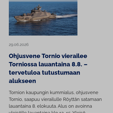
29.06.2026
Ohjusvene Tornio vierailee
Torniossa lauantaina 8.8. –
tervetuloa tutustumaan
alukseen
Tornion kaupungin kummialus, ohjusvene
Tornio, saapuu vierailulle Röyttän satamaan
lauantaina 8. elokuuta. Alus on avoinna
yleisölle lauantaina klo 12–15. Yleisö...