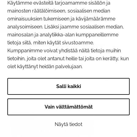
Käytämme evästeitä tarjoamamme sisällön ja
mainosten räätälöimiseen, sosiaalisen median
ominaisuuksien tukemiseen ja kävijämäärämme
09.06.2026
analysoimiseen. Lisäksi jaamme sosiaalisen median,
Huomioi Tornion sillan
mainosalan ja analytiikka-alan kumppaneillemme
tietoja siitä, miten käytät sivustoamme.
alikulkukohdat liikkuessasi
Kumppanimme voivat yhdistää näitä tietoja muihin
joella kesällä
tietoihin, joita olet antanut heille tai joita on kerätty, kun
olet käyttänyt heidän palvelujaan.
Tornionjoen ylittävän sillan
peruskunnostustyöt jatkuvat kesän ajan.
Veneilijöille ja muille joella kulkeville on
Salli kaikki
merkitty sillan alle kaksi alikulkukohtaa.
Kohdat on...
Vain välttämättömät
Näytä tiedot