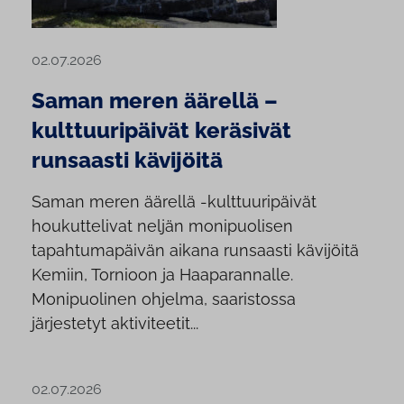
02.07.2026
Saman meren äärellä –
kulttuuripäivät keräsivät
runsaasti kävijöitä
Saman meren äärellä -kulttuuripäivät
houkuttelivat neljän monipuolisen
tapahtumapäivän aikana runsaasti kävijöitä
Kemiin, Tornioon ja Haaparannalle.
Monipuolinen ohjelma, saaristossa
järjestetyt aktiviteetit...
02.07.2026