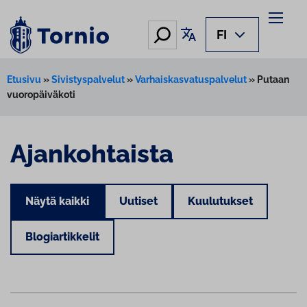
Hae
Käännä sivu
FI
Etusivu
»
Sivistyspalvelut
»
Varhaiskasvatuspalvelut
»
Putaan
vuoropäiväkoti
Ajankohtaista
Näytä kaikki
Uutiset
Kuulutukset
Blogiartikkelit