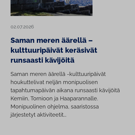
02.07.2026
Saman meren äärellä –
kulttuuripäivät keräsivät
runsaasti kävijöitä
Saman meren äärellä -kulttuuripäivät
houkuttelivat neljän monipuolisen
tapahtumapäivän aikana runsaasti kävijöitä
Kemiin, Tornioon ja Haaparannalle.
Monipuolinen ohjelma, saaristossa
järjestetyt aktiviteetit...