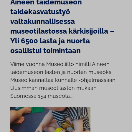
Aineen taidemuseon
taidekasvatustyö
valtakunnallisessa
museotilastossa kärkisijoilla –
Yli 6500 lasta ja nuorta
osallistui toimintaan
Viime vuonna Museoliitto nimitti Aineen
taidemuseon lasten ja nuorten museoksi
Museo kannattaa kunnalle -ohjelmassaan.
Uusimman museotilaston mukaan
Suomessa 154 museota...