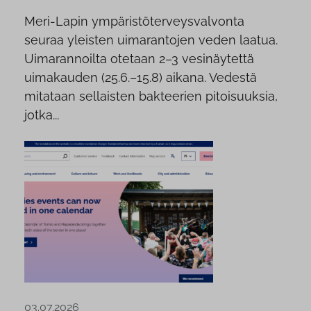
Meri-Lapin ympäristöterveysvalvonta
seuraa yleisten uimarantojen veden laatua.
Uimarannoilta otetaan 2–3 vesinäytettä
uimakauden (25.6.–15.8) aikana. Vedestä
mitataan sellaisten bakteerien pitoisuuksia,
jotka...
03.07.2026