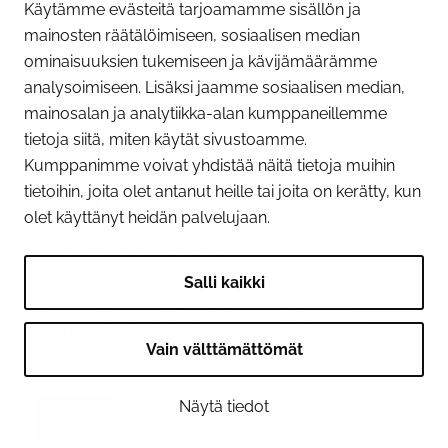
Käytämme evästeitä tarjoamamme sisällön ja
mainosten räätälöimiseen, sosiaalisen median
ominaisuuksien tukemiseen ja kävijämäärämme
analysoimiseen. Lisäksi jaamme sosiaalisen median,
09.06.2026
mainosalan ja analytiikka-alan kumppaneillemme
Huomioi Tornion sillan
tietoja siitä, miten käytät sivustoamme.
alikulkukohdat liikkuessasi
Kumppanimme voivat yhdistää näitä tietoja muihin
tietoihin, joita olet antanut heille tai joita on kerätty, kun
joella kesällä
olet käyttänyt heidän palvelujaan.
Tornionjoen ylittävän sillan
peruskunnostustyöt jatkuvat kesän ajan.
Salli kaikki
Veneilijöille ja muille joella kulkeville on
merkitty sillan alle kaksi alikulkukohtaa.
Vain välttämättömät
Kohdat on...
Näytä tiedot