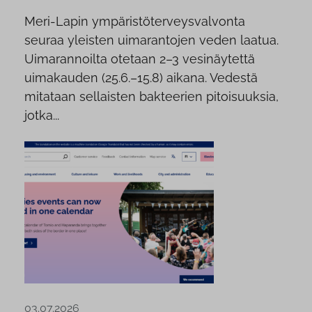
Meri-Lapin ympäristöterveysvalvonta
seuraa yleisten uimarantojen veden laatua.
Uimarannoilta otetaan 2–3 vesinäytettä
uimakauden (25.6.–15.8) aikana. Vedestä
mitataan sellaisten bakteerien pitoisuuksia,
jotka...
03.07.2026