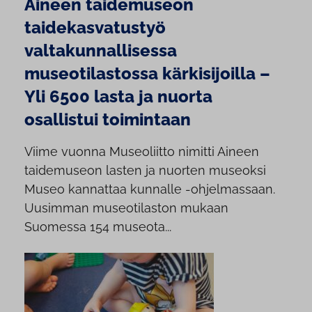
Aineen taidemuseon
taidekasvatustyö
valtakunnallisessa
museotilastossa kärkisijoilla –
Yli 6500 lasta ja nuorta
osallistui toimintaan
Viime vuonna Museoliitto nimitti Aineen
taidemuseon lasten ja nuorten museoksi
Museo kannattaa kunnalle -ohjelmassaan.
Uusimman museotilaston mukaan
Suomessa 154 museota...