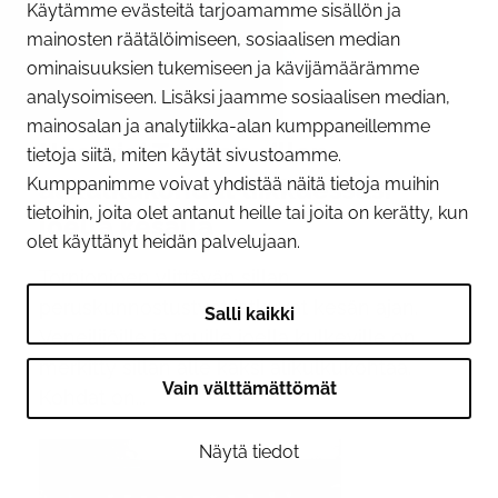
Käytämme evästeitä tarjoamamme sisällön ja
mainosten räätälöimiseen, sosiaalisen median
ominaisuuksien tukemiseen ja kävijämäärämme
analysoimiseen. Lisäksi jaamme sosiaalisen median,
09.06.2026
mainosalan ja analytiikka-alan kumppaneillemme
Huomioi Tornion sillan
tietoja siitä, miten käytät sivustoamme.
alikulkukohdat liikkuessasi
Kumppanimme voivat yhdistää näitä tietoja muihin
tietoihin, joita olet antanut heille tai joita on kerätty, kun
joella kesällä
olet käyttänyt heidän palvelujaan.
Tornionjoen ylittävän sillan
peruskunnostustyöt jatkuvat kesän ajan.
Salli kaikki
Veneilijöille ja muille joella kulkeville on
merkitty sillan alle kaksi alikulkukohtaa.
Vain välttämättömät
Kohdat on...
Näytä tiedot