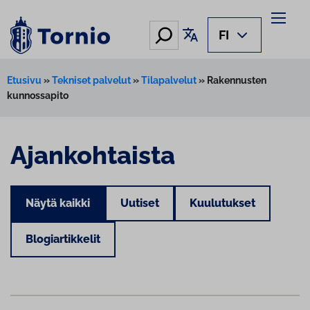
Hae
Käännä sivu
FI
Etusivu
»
Tekniset palvelut
»
Tilapalvelut
»
Rakennusten
kunnossapito
Ajankohtaista
Näytä kaikki
Uutiset
Kuulutukset
Blogiartikkelit