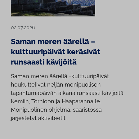
02.07.2026
Saman meren äärellä –
kulttuuripäivät keräsivät
runsaasti kävijöitä
Saman meren äärellä -kulttuuripäivät
houkuttelivat neljän monipuolisen
tapahtumapäivän aikana runsaasti kävijöitä
Kemiin, Tornioon ja Haaparannalle.
Monipuolinen ohjelma, saaristossa
järjestetyt aktiviteetit...