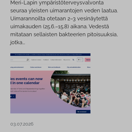
Meri-Lapin ympäristöterveysvalvonta
seuraa yleisten uimarantojen veden laatua.
Uimarannoilta otetaan 2–3 vesinäytettä
uimakauden (25.6.–15.8) aikana. Vedestä
mitataan sellaisten bakteerien pitoisuuksia,
jotka...
03.07.2026