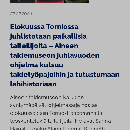
27.07.2026
Elokuussa Torniossa
juhlistetaan paikallisia
taiteilijoita – Aineen
taidemuseon juhlavuoden
ohjelma kutsuu
taidetyöpajoihin ja tutustumaan
lähihistoriaan
Aineen taidemuseon Kaikkien
syntymäpäivät-ohjelmasarja nostaa
elokuussa esiin Tornio-Haaparannalla
työskenteleviä taiteilijoita. He ovat Sanna
Haimila, Jouko Alapartanen ja Kenneth