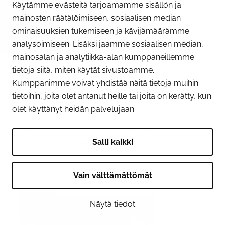
Käytämme evästeitä tarjoamamme sisällön ja
mainosten räätälöimiseen, sosiaalisen median
ominaisuuksien tukemiseen ja kävijämäärämme
09.06.2026
analysoimiseen. Lisäksi jaamme sosiaalisen median,
Huomioi Tornion sillan
mainosalan ja analytiikka-alan kumppaneillemme
tietoja siitä, miten käytät sivustoamme.
alikulkukohdat liikkuessasi
Kumppanimme voivat yhdistää näitä tietoja muihin
joella kesällä
tietoihin, joita olet antanut heille tai joita on kerätty, kun
olet käyttänyt heidän palvelujaan.
Tornionjoen ylittävän sillan
peruskunnostustyöt jatkuvat kesän ajan.
Veneilijöille ja muille joella kulkeville on
Salli kaikki
merkitty sillan alle kaksi alikulkukohtaa.
Kohdat on...
Vain välttämättömät
Näytä tiedot