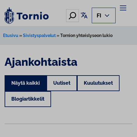
Hae
Käännä sivu
FI
Etusivu
»
Sivistyspalvelut
»
Tornion yhteislyseon lukio
Ajankohtaista
Näytä kaikki
Uutiset
Kuulutukset
Blogiartikkelit