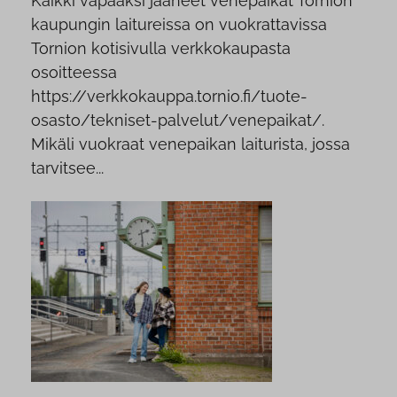
Kaikki vapaaksi jääneet venepaikat Tornion
kaupungin laitureissa on vuokrattavissa
Tornion kotisivulla verkkokaupasta
osoitteessa
https://verkkokauppa.tornio.fi/tuote-
osasto/tekniset-palvelut/venepaikat/.
Mikäli vuokraat venepaikan laiturista, jossa
tarvitsee...