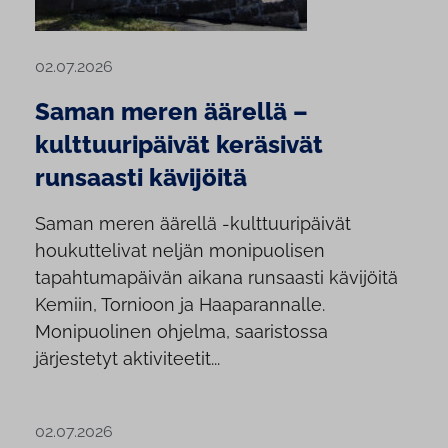
02.07.2026
Saman meren äärellä –
kulttuuripäivät keräsivät
runsaasti kävijöitä
Saman meren äärellä -kulttuuripäivät
houkuttelivat neljän monipuolisen
tapahtumapäivän aikana runsaasti kävijöitä
Kemiin, Tornioon ja Haaparannalle.
Monipuolinen ohjelma, saaristossa
järjestetyt aktiviteetit...
02.07.2026