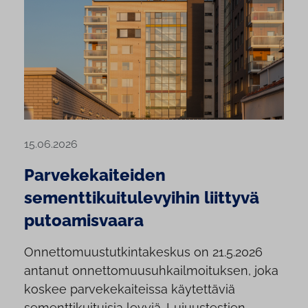
15.06.2026
Parvekekaiteiden
sementtikuitulevyihin liittyvä
putoamisvaara
Onnettomuustutkintakeskus on 21.5.2026
antanut onnettomuusuhkailmoituksen, joka
koskee parvekekaiteissa käytettäviä
sementtikuituisia levyjä. Lujuustestien