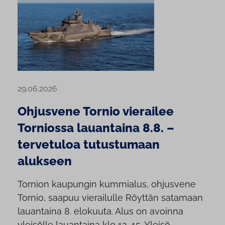
29.06.2026
Ohjusvene Tornio vierailee
Torniossa lauantaina 8.8. –
tervetuloa tutustumaan
alukseen
Tornion kaupungin kummialus, ohjusvene
Tornio, saapuu vierailulle Röyttän satamaan
lauantaina 8. elokuuta. Alus on avoinna
yleisölle lauantaina klo 12–15. Yleisö...