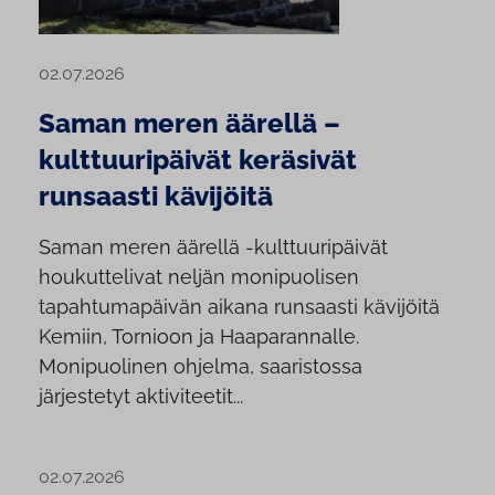
02.07.2026
Saman meren äärellä –
kulttuuripäivät keräsivät
runsaasti kävijöitä
Saman meren äärellä -kulttuuripäivät
houkuttelivat neljän monipuolisen
tapahtumapäivän aikana runsaasti kävijöitä
Kemiin, Tornioon ja Haaparannalle.
Monipuolinen ohjelma, saaristossa
järjestetyt aktiviteetit...
02.07.2026