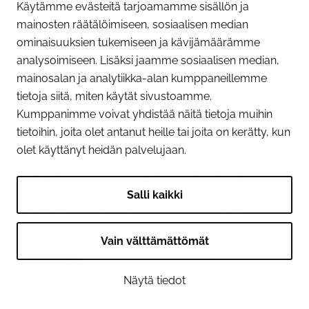
Käytämme evästeitä tarjoamamme sisällön ja
mainosten räätälöimiseen, sosiaalisen median
ominaisuuksien tukemiseen ja kävijämäärämme
09.06.2026
analysoimiseen. Lisäksi jaamme sosiaalisen median,
Huomioi Tornion sillan
mainosalan ja analytiikka-alan kumppaneillemme
tietoja siitä, miten käytät sivustoamme.
alikulkukohdat liikkuessasi
Kumppanimme voivat yhdistää näitä tietoja muihin
joella kesällä
tietoihin, joita olet antanut heille tai joita on kerätty, kun
olet käyttänyt heidän palvelujaan.
Tornionjoen ylittävän sillan
peruskunnostustyöt jatkuvat kesän ajan.
Veneilijöille ja muille joella kulkeville on
Salli kaikki
merkitty sillan alle kaksi alikulkukohtaa.
Kohdat on...
Vain välttämättömät
Näytä tiedot