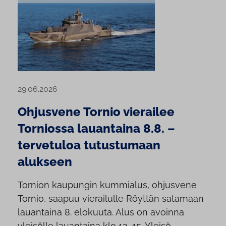
29.06.2026
Ohjusvene Tornio vierailee
Torniossa lauantaina 8.8. –
tervetuloa tutustumaan
alukseen
Tornion kaupungin kummialus, ohjusvene
Tornio, saapuu vierailulle Röyttän satamaan
lauantaina 8. elokuuta. Alus on avoinna
yleisölle lauantaina klo 12–15. Yleisö...