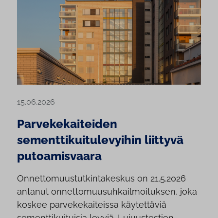
15.06.2026
Parvekekaiteiden
sementtikuitulevyihin liittyvä
putoamisvaara
Onnettomuustutkintakeskus on 21.5.2026
antanut onnettomuusuhkailmoituksen, joka
koskee parvekekaiteissa käytettäviä
sementtikuituisia levyjä. Lujuustestien