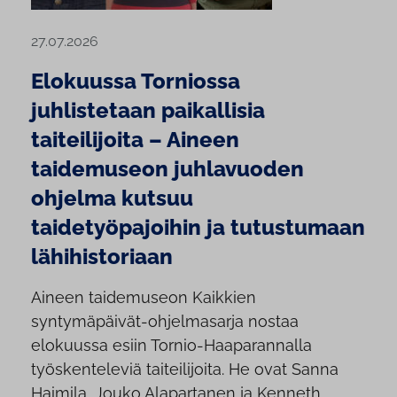
27.07.2026
Elokuussa Torniossa
juhlistetaan paikallisia
taiteilijoita – Aineen
taidemuseon juhlavuoden
ohjelma kutsuu
taidetyöpajoihin ja tutustumaan
lähihistoriaan
Aineen taidemuseon Kaikkien
syntymäpäivät-ohjelmasarja nostaa
elokuussa esiin Tornio-Haaparannalla
työskenteleviä taiteilijoita. He ovat Sanna
Haimila, Jouko Alapartanen ja Kenneth