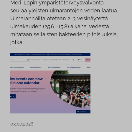
Meri-Lapin ympäristöterveysvalvonta
seuraa yleisten uimarantojen veden laatua.
Uimarannoilta otetaan 2–3 vesinäytettä
uimakauden (25.6.–15.8) aikana. Vedestä
mitataan sellaisten bakteerien pitoisuuksia,
jotka...
03.07.2026