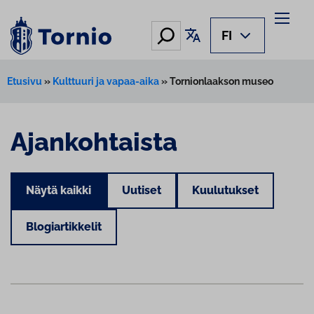
Hae
Käännä sivu
FI
Etusivu
»
Kulttuuri ja vapaa-aika
»
Tornionlaakson museo
Ajankohtaista
Näytä kaikki
Uutiset
Kuulutukset
Blogiartikkelit