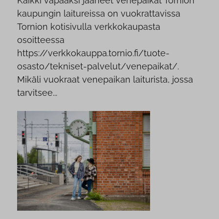
Kaikki vapaaksi jääneet venepaikat Tornion
kaupungin laitureissa on vuokrattavissa
Tornion kotisivulla verkkokaupasta
osoitteessa
https://verkkokauppa.tornio.fi/tuote-
osasto/tekniset-palvelut/venepaikat/.
Mikäli vuokraat venepaikan laiturista, jossa
tarvitsee...