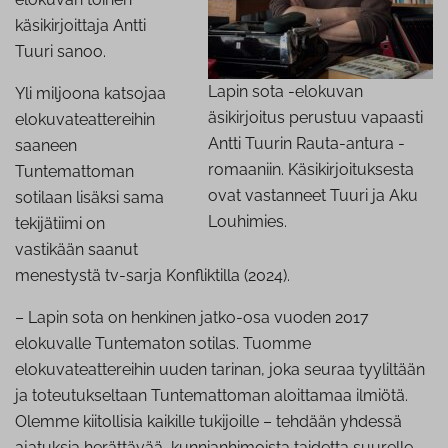
käsikirjoittaja Antti
Tuuri sanoo.
Lapin sota -elokuvan
Yli miljoona katsojaa
äsikirjoitus perustuu vapaasti
elokuvateattereihin
Antti Tuurin Rauta-antura -
saaneen
romaaniin. Käsikirjoituksesta
Tuntemattoman
ovat vastanneet Tuuri ja Aku
sotilaan lisäksi sama
Louhimies.
tekijätiimi on
vastikään saanut
menestystä tv-sarja Konfliktilla (2024).
– Lapin sota on henkinen jatko-osa vuoden 2017
elokuvalle Tuntematon sotilas. Tuomme
elokuvateattereihin uuden tarinan, joka seuraa tyyliltään
ja toteutukseltaan Tuntemattoman aloittamaa ilmiötä.
Olemme kiitollisia kaikille tukijoille – tehdään yhdessä
ajatuksia herättävää, kunnianhimoista taidetta suurelle