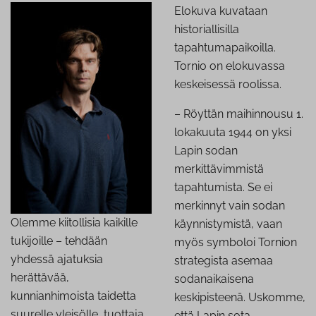
Elokuva kuvataan
historiallisilla
tapahtumapaikoilla.
Tornio on elokuvassa
keskeisessä roolissa.
– Röyttän maihinnousu 1.
lokakuuta 1944 on yksi
Lapin sodan
merkittävimmistä
tapahtumista. Se ei
merkinnyt vain sodan
Olemme kiitollisia kaikille
käynnistymistä, vaan
tukijoille – tehdään
myös symboloi Tornion
yhdessä ajatuksia
strategista asemaa
herättävää,
sodanaikaisena
kunnianhimoista taidetta
keskipisteenä. Uskomme,
suurelle yleisölle, tuottaja
että Lapin sota -