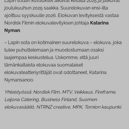
Lapin sodan kuvaukset alkavat kesällä 2025 ja jatkuvat
joulukuuhun 2025 saakka. Suurelokuvan ensi-ilta
ajoittuu syyskuulle 2026. Elokuvan levityksestä vastaa
Nordisk Filmin elokuvalevityksen johtaja
Katarina
Nyman
.
– Lapin sota on kotimainen suurelokuva – elokuva, joka
tulee puhuttelemaan ja muodostumaan osaksi
laajempaa keskustelua. Uskomme, että juuri
tämänkaltaista elokuvaa suomalaiset
elokuvateatteriyrittäjät ovat odottaneet, Katarina
Nymansanoo.
Yhteistyössä: Nordisk Film, MTV, Veikkaus, Fireframe,
Leijona Catering, Business Finland, Suomen
elokuvasäätiö, NTRNZ creative, MPK, Tornion kaupunki.