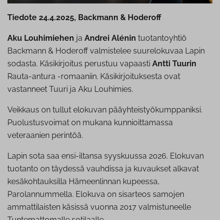
Tiedote 24.4.2025, Backmann & Hoderoff
Aku Louhimiehen
ja
Andrei Alénin
tuotantoyhtiö
Backmann & Hoderoff valmistelee suurelokuvaa Lapin
sodasta. Käsikirjoitus perustuu vapaasti
Antti Tuurin
Rauta-antura -romaaniin. Käsikirjoituksesta ovat
vastanneet Tuuri ja Aku Louhimies.
Veikkaus on tullut elokuvan pääyhteistyökumppaniksi.
Puolustusvoimat on mukana kunnioittamassa
veteraanien perintöä.
Lapin sota saa ensi-iltansa syyskuussa 2026. Elokuvan
tuotanto on täydessä vauhdissa ja kuvaukset alkavat
kesäkohtauksilla Hämeenlinnan kupeessa,
Parolannummella. Elokuva on sisarteos samojen
ammattilaisten käsissä vuonna 2017 valmistuneelle
Tuntemattomalle sotilaalle.