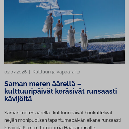
02.07.2026
|
Kulttuuri ja vapaa-aika
Saman meren äärellä –
kulttuuripäivät keräsivät runsaasti
kävijöitä
Saman meren äärellä -kulttuuripäivät houkuttelivat
neljän monipuolisen tapahtumapäivän aikana runsaasti
kävijöitä Kemiin, Tornioon ja Haaparannalle.