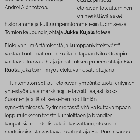
Andrei Alén toteaa.
elokuvan toteuttaminen
on merkittävä askel
historiamme ja kulttuuriperintömme esiin tuomisessa,
Tornion kaupunginjohtaja
Jukka Kujala
toteaa.
Elokuvan ilmiöittämisestä ja kumppaniyhteistyöstä
vastaa Tuntemattoman sotilaan tapaan Nitro Groupin
vastaava luova johtaja ja hallituksen puheenjohtaja
Eka
Ruola
, joka toimii myös elokuvan osatuottajana.
– Tuntematon sotilas -elokuvan ympärille luotu erityinen
yhteistyöalusta markkinoijille tavoitti laajasti koko
Suomen ja sillä oli keskeinen rooli ilmiön
synnyttämisessä. Pyrimme tässä yhä vaikuttavampaan
lopputulokseen teosta kunnioittaen ja brändien
kaupallisia mahdollisuuksia kasvattaen, elokuvan
markkinoinnista vastaava osatuottaja Eka Ruola sanoo.