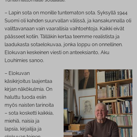
– Lapin sota on monille tuntematon sota. Syksyllä 1944
Suomi oli kahden suurvallan välissä, ja kansakunnalla oli
valittavanaan vain vaarallisia vaihtoehtoja. Kaikki eivät
päässeet kotiin. Tälläkin kertaa teemme realistista ja
laadukasta sotaelokuvaa, jonka loppu on onnellinen.
Elokuvan keskeinen viesti on anteeksianto, Aku
Louhimies sanoo.
– Elokuvan
käsikirjoitus laajentaa
kirjan näkökulmia. On
haluttu tuoda esiin
myös naisten tarinoita
– sota kosketti kaikkia,
miehiä, naisia ja
lapsia, kirjailija ja
elokuvan toinen