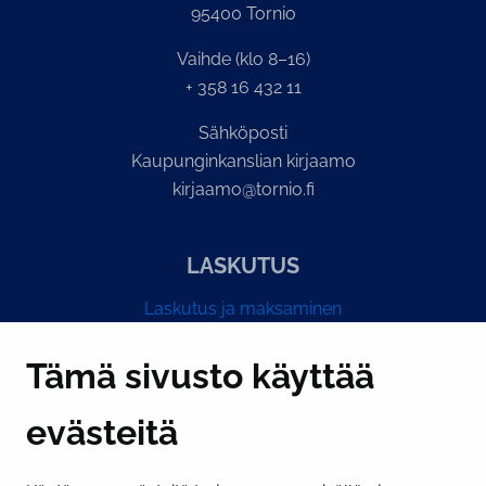
95400 Tornio
Vaihde (klo 8–16)
+ 358 16 432 11
Sähköposti
Kaupunginkanslian kirjaamo
kirjaamo@tornio.fi
LASKUTUS
Laskutus ja maksaminen
Y-tunnus 0193524-6
Tämä sivusto käyttää
evästeitä
PI­KA­LINK­KE­JÄ