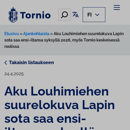
Siirry
sisältöön
Hae
Käännä sivu
FI
Etusivu
»
Ajankohtaista
»
Aku Louhimiehen suurelokuva Lapin
sota saa ensi-iltansa syksyllä 2026, myös Tornio keskeisessä
roolissa
Takaisin listaukseen
24.4.2025
Aku Louhimiehen
suurelokuva Lapin
sota saa ensi-