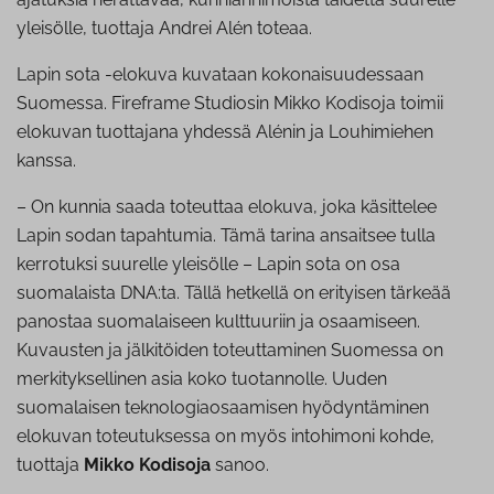
yleisölle, tuottaja Andrei Alén toteaa.
Lapin sota -elokuva kuvataan kokonaisuudessaan
Suomessa. Fireframe Studiosin Mikko Kodisoja toimii
elokuvan tuottajana yhdessä Alénin ja Louhimiehen
kanssa.
– On kunnia saada toteuttaa elokuva, joka käsittelee
Lapin sodan tapahtumia. Tämä tarina ansaitsee tulla
kerrotuksi suurelle yleisölle – Lapin sota on osa
suomalaista DNA:ta. Tällä hetkellä on erityisen tärkeää
panostaa suomalaiseen kulttuuriin ja osaamiseen.
Kuvausten ja jälkitöiden toteuttaminen Suomessa on
merkityksellinen asia koko tuotannolle. Uuden
suomalaisen teknologiaosaamisen hyödyntäminen
elokuvan toteutuksessa on myös intohimoni kohde,
tuottaja
Mikko Kodisoja
sanoo.