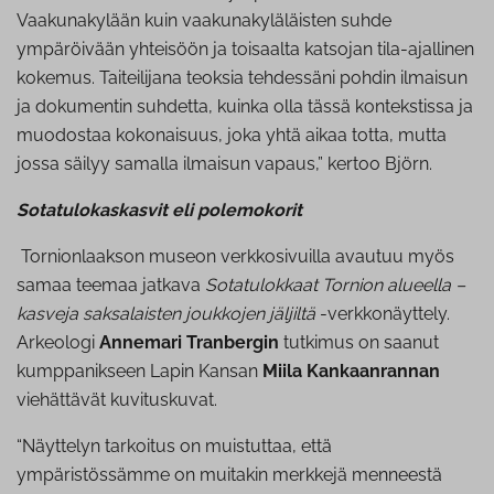
Vaakunakylään kuin vaakunakyläläisten suhde
ympäröivään yhteisöön ja toisaalta katsojan tila-ajallinen
kokemus. Taiteilijana teoksia tehdessäni pohdin ilmaisun
ja dokumentin suhdetta, kuinka olla tässä kontekstissa ja
muodostaa kokonaisuus, joka yhtä aikaa totta, mutta
jossa säilyy samalla ilmaisun vapaus,” kertoo Björn.
Sotatulokaskasvit eli polemokorit
Tornionlaakson museon verkkosivuilla avautuu myös
samaa teemaa jatkava
Sotatulokkaat Tornion alueella –
kasveja saksalaisten joukkojen jäljiltä
-verkkonäyttely.
Arkeologi
Annemari Tranbergin
tutkimus on saanut
kumppanikseen Lapin Kansan
Miila Kankaanrannan
viehättävät kuvituskuvat.
“Näyttelyn tarkoitus on muistuttaa, että
ympäristössämme on muitakin merkkejä menneestä