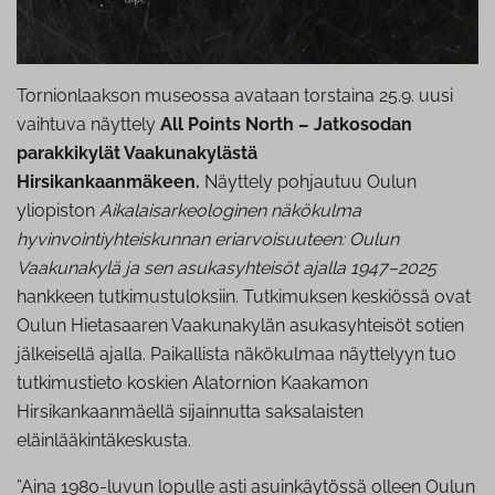
Tornionlaakson museossa avataan torstaina 25.9. uusi
vaihtuva näyttely
All Points North – Jatkosodan
parakkikylät Vaakunakylästä
Hirsikankaanmäkeen.
Näyttely pohjautuu Oulun
yliopiston
Aikalaisarkeologinen näkökulma
hyvinvointiyhteiskunnan eriarvoisuuteen: Oulun
Vaakunakylä ja sen asukasyhteisöt ajalla 1947–2025
hankkeen tutkimustuloksiin. Tutkimuksen keskiössä ovat
Oulun Hietasaaren Vaakunakylän asukasyhteisöt sotien
jälkeisellä ajalla. Paikallista näkökulmaa näyttelyyn tuo
tutkimustieto koskien Alatornion Kaakamon
Hirsikankaanmäellä sijainnutta saksalaisten
eläinlääkintäkeskusta.
”Aina 1980-luvun lopulle asti asuinkäytössä olleen Oulun