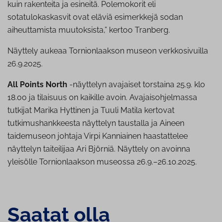
kuin rakenteita ja esineitä. Polemokorit eli
sotatulokaskasvit ovat eläviä esimerkkejä sodan
aiheuttamista muutoksista,” kertoo Tranberg.
Näyttely aukeaa Tornionlaakson museon verkkosivuilla
26.9.2025.
All Points North
-näyttelyn avajaiset torstaina 25.9. klo
18.00 ja tilaisuus on kaikille avoin. Avajaisohjelmassa
tutkijat Marika Hyttinen ja Tuuli Matila kertovat
tutkimushankkeesta näyttelyn taustalla ja Aineen
taidemuseon johtaja Virpi Kanniainen haastattelee
näyttelyn taiteilijaa Ari Björniä. Näyttely on avoinna
yleisölle Tornionlaakson museossa 26.9.–26.10.2025.
Saatat olla