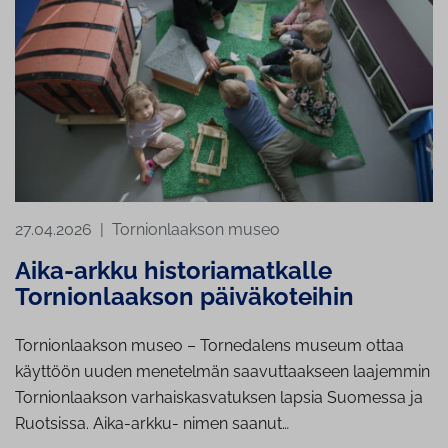
27.04.2026
|
Tornionlaakson museo
Aika-arkku historiamatkalle
Tornionlaakson päiväkoteihin
Tornionlaakson museo – Tornedalens museum ottaa
käyttöön uuden menetelmän saavuttaakseen laajemmin
Tornionlaakson varhaiskasvatuksen lapsia Suomessa ja
Ruotsissa. Aika-arkku- nimen saanut…