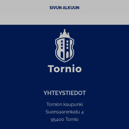
SIVUN ALKUUN
YH­TEYS­TIE­DOT
Tornion kaupunki
Suensaarenkatu 4
95400 Tornio