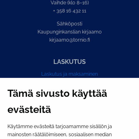
Vaihde (klo 8–16)
+ 358 16 432 11
Sähköposti
Kaupunginkanslian kirjaamo
kirjaamo@tornio.fi
LASKUTUS
Laskutus ja maksaminen
Y-tunnus 0193524-6
Tämä sivusto käyttää
evästeitä
PI­KA­LINK­KE­JÄ
Käytämme evästeitä tarjoamamme sisällön ja
Näytä evästeasetukseni
mainosten räätälöimiseen, sosiaalisen median