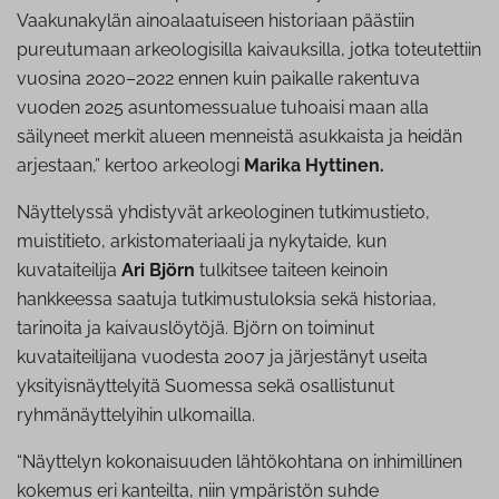
Vaakunakylän ainoalaatuiseen historiaan päästiin
pureutumaan arkeologisilla kaivauksilla, jotka toteutettiin
vuosina 2020–2022 ennen kuin paikalle rakentuva
vuoden 2025 asuntomessualue tuhoaisi maan alla
säilyneet merkit alueen menneistä asukkaista ja heidän
arjestaan,” kertoo arkeologi
Marika Hyttinen.
Näyttelyssä yhdistyvät arkeologinen tutkimustieto,
muistitieto, arkistomateriaali ja nykytaide, kun
kuvataiteilija
Ari Björn
tulkitsee taiteen keinoin
hankkeessa saatuja tutkimustuloksia sekä historiaa,
tarinoita ja kaivauslöytöjä. Björn on toiminut
kuvataiteilijana vuodesta 2007 ja järjestänyt useita
yksityisnäyttelyitä Suomessa sekä osallistunut
ryhmänäyttelyihin ulkomailla.
“Näyttelyn kokonaisuuden lähtökohtana on inhimillinen
kokemus eri kanteilta, niin ympäristön suhde