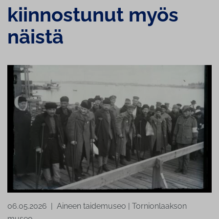
kiinnostunut myös
näistä
06.05.2026
|
Aineen taidemuseo
|
Tornionlaakson
museo