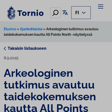
Siirry
sisältöön
Hae
Käännä sivu
FI
Etusivu
»
Ajankohtaista
»
Arkeologinen tutkimus avautuu
taidekokemuksen kautta All Points North -näyttelyssä
Takaisin listaukseen
8.9.2025
Ar­keo­lo­gi­nen
tutkimus avautuu
tai­de­ko­ke­muk­sen
kautta All Points