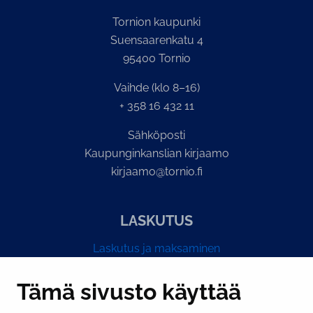
Tornion kaupunki
Suensaarenkatu 4
95400 Tornio
Vaihde (klo 8–16)
+ 358 16 432 11
Sähköposti
Kaupunginkanslian kirjaamo
kirjaamo@tornio.fi
LASKUTUS
Laskutus ja maksaminen
Y-tunnus 0193524-6
Tämä sivusto käyttää