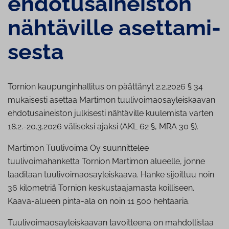
eh­do­tusai­neis­ton
nähtäville aset­ta­mi­
ses­ta
Tornion kaupunginhallitus on päättänyt 2.2.2026 § 34
mukaisesti asettaa Martimon tuulivoimaosayleiskaavan
ehdotusaineiston julkisesti nähtäville kuulemista varten
18.2.-20.3.2026 väliseksi ajaksi (AKL 62 §, MRA 30 §).
Martimon Tuulivoima Oy suunnittelee
tuulivoimahanketta Tornion Martimon alueelle, jonne
laaditaan tuulivoimaosayleiskaava. Hanke sijoittuu noin
36 kilometriä Tornion keskustaajamasta koilliseen.
Kaava-alueen pinta-ala on noin 11 500 hehtaaria.
Tuulivoimaosayleiskaavan tavoitteena on mahdollistaa