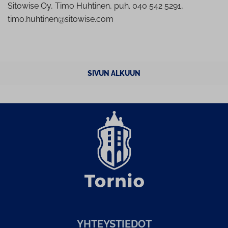
Sitowise Oy, Timo Huhtinen, puh. 040 542 5291,
timo.huhtinen@sitowise.com
SIVUN ALKUUN
YH­TEYS­TIE­DOT