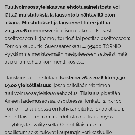
Tuulivoimaosayleiskaavan ehdotusaineistosta voi
jättää muistutuksia ja lausuntoja nähtävillä olon
aikana. Muistutukset ja lausunnot tulee jättää
20.3.2026 mennessä
kirjallisena joko sähköisesti
osoitteeseen: kirjaamo@tornio.fi tai postitse osoitteeseen:
Tornion kaupunki, Suensaarenkatu 4, 95400 TORNIO.
Pyydämme merkitsemään mielipiteeseen selkeästi mitä
asiakirjan kohtaa kommentti koskee.
Hankkeessa järjestetään
torstaina 26.2.2026 klo 17.30–
19.00 yleisötilaisuus
, jossa esitellään Martimon
tuulivoimaosayleiskaavaehdotus. Tilaisuus pidetään
Aineen taidemuseossa, osoitteessa Torikatu 2, 95400
Tornio. Tilaisuudessa on kahvitarjoilu klo. 17.00 alkaen.
Yleisötilaisuuteen on mahdollista osallistua myös
etäyhteyden välityksellä. Ohjeet tilaisuuteen
osallistumiseksi tulevat kaupungin verkkosivuille