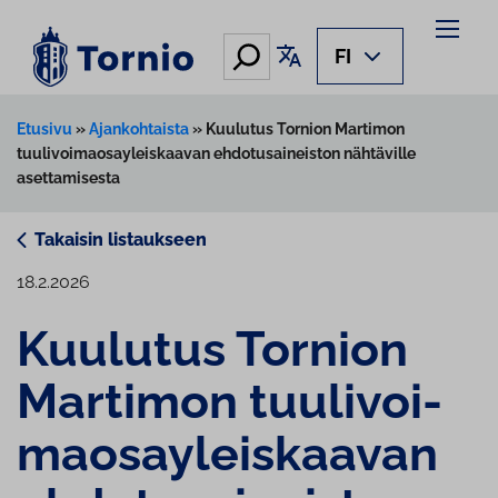
Siirry
sisältöön
Hae
Käännä sivu
FI
Etusivu
»
Ajankohtaista
»
Kuulutus Tornion Martimon
tuulivoimaosayleiskaavan ehdotusaineiston nähtäville
asettamisesta
Takaisin listaukseen
18.2.2026
Kuulutus Tornion
Martimon tuu­li­voi­
mao­say­leis­kaa­van