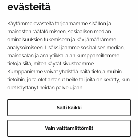
evästeitä
PI­KA­LINK­KE­JÄ
Käytämme evästeitä tarjoamamme sisällön ja
Näytä evästeasetukseni
mainosten räätälöimiseen, sosiaalisen median
SOSIAALINEN MEDIA
ominaisuuksien tukemiseen ja kävijämäärämme
analysoimiseen. Lisäksi jaamme sosiaalisen median,
Facebook
Instagram
YouTube
mainosalan ja analytiikka-alan kumppaneillemme
tietoja siitä, miten käytät sivustoamme.
Kumppanimme voivat yhdistää näitä tietoja muihin
tietoihin, joita olet antanut heille tai joita on kerätty, kun
olet käyttänyt heidän palvelujaan.
Salli kaikki
Vain välttämättömät