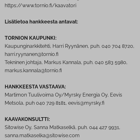
https://www.tornio.fi/kaavatori
Lisätietoa hankkeesta antavat:
TORNION KAUPUNKI:
Kaupunginarkkitehti, Harri Ryynänen, puh. 040 704 8720,
harri.ryynanen@tornio.fi
Tekninen johtaja, Markus Kannala, puh. 040 583 5980,
markus.kannala@tornio.fi
HANKKEESTA VASTAAVA:
Martimon Tuulivoima Oy/Myrsky Energia Oy, Eevis
Metsola, puh 040 729 8181, eevis@myrsky.fi
KAAVAKONSULTTI:
Sitowise Oy, Sanna Matkaselkä, puh. 044 427 9931,
sanna.matkaselka@sitowise.com