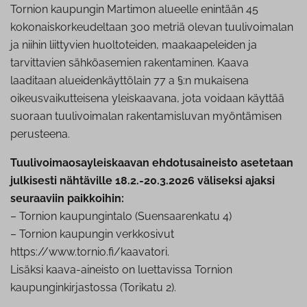
Tornion kaupungin Martimon alueelle enintään 45
kokonaiskorkeudeltaan 300 metriä olevan tuulivoimalan
ja niihin liittyvien huoltoteiden, maakaapeleiden ja
tarvittavien sähköasemien rakentaminen. Kaava
laaditaan alueidenkäyttölain 77 a §:n mukaisena
oikeusvaikutteisena yleiskaavana, jota voidaan käyttää
suoraan tuulivoimalan rakentamisluvan myöntämisen
perusteena.
Tuulivoimaosayleiskaavan ehdotusaineisto asetetaan
julkisesti nähtäville 18.2.-20.3.2026 väliseksi ajaksi
seuraaviin paikkoihin:
– Tornion kaupungintalo (Suensaarenkatu 4)
– Tornion kaupungin verkkosivut
https://www.tornio.fi/kaavatori.
Lisäksi kaava-aineisto on luettavissa Tornion
kaupunginkirjastossa (Torikatu 2).