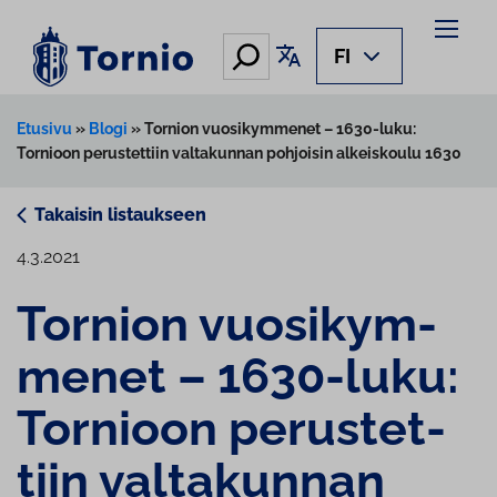
Siirry
sisältöön
Hae
Käännä sivu
FI
Etusivu
»
Blogi
»
Tornion vuosikymmenet – 1630-luku:
Tornioon perustettiin valtakunnan pohjoisin alkeiskoulu 1630
Takaisin listaukseen
4.3.2021
Tornion vuo­si­kym­
me­net – 1630-luku:
Tornioon pe­rus­tet­
tiin valtakunnan