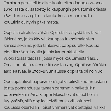
Tornioon perustettiin alkeiskoulu eli pedagogio vuonna
1630. Tästä oli säädetty jo kaupungin perustumiskirjassa
1621: Torniossa piti olla koulu, koska maan muihin
kouluihin oli hyvin pitkä matka.
Oppilaita oli aluksi vähän. Opillista sivistystä tarvitsivat
lähinnä ne, jotka kävivät kauppaa tukholmalaisten
kanssa sekä ne, jotka tähtäsivät pappisuralle. Koulua
pidettiin 1600-luvulla joltain kaupunkilaiselta
vuokratussa talossa, jossa myös koulumestari asui.
Oma koulutalo rakennettiin vasta 1705. Oppilasmääräkin
alkoi kasvaa, ja 1700-luvun alussa oppilaita oli noin 60.
Opettajat olivat pappismiehiä, jotka pitivät koulumestarin
tointa ponnahduslautanaan paremmin palkattuihin
papinvirkoihin. Aina kaupunkilaiset eivät olleet heihin
tyytyväisiä, sillä oppilaat eivät muka viisastuneet
koulussa ollenkaan. Toiset ymmärsivät opettajaa: vaikka