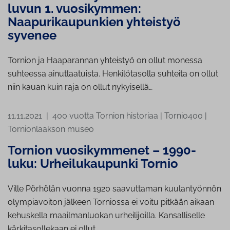
luvun 1. vuosikymmen:
Naapurikaupunkien yhteistyö
syvenee
Tornion ja Haaparannan yhteistyö on ollut monessa
suhteessa ainutlaatuista. Henkilötasolla suhteita on ollut
niin kauan kuin raja on ollut nykyisellä…
11.11.2021
|
400 vuotta Tornion historiaa
|
Tornio400
|
Tornionlaakson museo
Tornion vuosikymmenet – 1990-
luku: Urheilukaupunki Tornio
Ville Pörhölän vuonna 1920 saavuttaman kuulantyönnön
olympiavoiton jälkeen Torniossa ei voitu pitkään aikaan
kehuskella maailmanluokan urheilijoilla. Kansalliselle
kärkitasollekaan ei ollut…