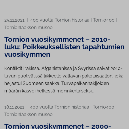
25.11.2021
|
400 vuotta Tornion historiaa
|
Tornio400
|
Tornionlaakson museo
Tornion vuosikymmenet – 2010-
luku: Poikkeuksellisten tapahtumien
vuosikymmen
Konfliktit Irakissa, Afganistanissa ja Syyrissa saivat 2010-
luvun puolivälissä liikkeelle valtavan pakolaisaallon, joka
heijastui Suomeen saakka. Turvapaikanhakijoiden
määrän kasvoi hetkessä moninkertaiseksi…
18.11.2021
|
400 vuotta Tornion historiaa
|
Tornio400
|
Tornionlaakson museo
Tornion vuosikymmenet – 2000-