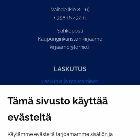
Vaihde (klo 8–16)
+ 358 16 432 11
Sähköposti
Kaupunginkanslian kirjaamo
kirjaamo@tornio.fi
LASKUTUS
Laskutus ja maksaminen
Y-tunnus 0193524-6
Tämä sivusto käyttää
evästeitä
PI­KA­LINK­KE­JÄ
Käytämme evästeitä tarjoamamme sisällön ja
Näytä evästeasetukseni