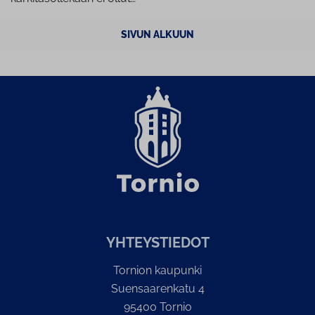
SIVUN ALKUUN
YH­TEYS­TIE­DOT
Tornion kaupunki
Suensaarenkatu 4
95400 Tornio