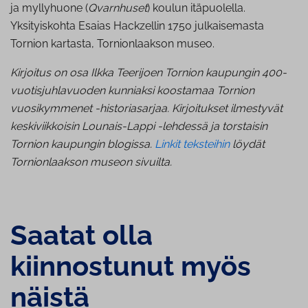
ja myllyhuone (
Qvarnhuset
) koulun itäpuolella.
Yksityiskohta Esaias Hackzellin 1750 julkaisemasta
Tornion kartasta, Tornionlaakson museo.
Kirjoitus on osa Ilkka Teerijoen Tornion kaupungin 400-
vuotisjuhlavuoden kunniaksi koostamaa Tornion
vuosikymmenet -historiasarjaa. Kirjoitukset ilmestyvät
keskiviikkoisin Lounais-Lappi -lehdessä ja torstaisin
Tornion kaupungin blogissa.
Linkit teksteihin
löydät
Tornionlaakson museon sivuilta.
Saatat olla
kiinnostunut myös
näistä