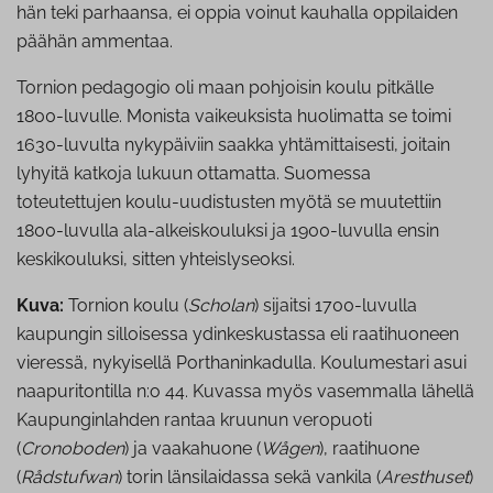
hän teki parhaansa, ei oppia voinut kauhalla oppilaiden
päähän ammentaa.
Tornion pedagogio oli maan pohjoisin koulu pitkälle
1800-luvulle. Monista vaikeuksista huolimatta se toimi
1630-luvulta nykypäiviin saakka yhtämittaisesti, joitain
lyhyitä katkoja lukuun ottamatta. Suomessa
toteutettujen koulu-uudistusten myötä se muutettiin
1800-luvulla ala-alkeiskouluksi ja 1900-luvulla ensin
keskikouluksi, sitten yhteislyseoksi.
Kuva:
Tornion koulu (
Scholan
) sijaitsi 1700-luvulla
kaupungin silloisessa ydinkeskustassa eli raatihuoneen
vieressä, nykyisellä Porthaninkadulla. Koulumestari asui
naapuritontilla n:o 44. Kuvassa myös vasemmalla lähellä
Kaupunginlahden rantaa kruunun veropuoti
(
Cronoboden
) ja vaakahuone (
Wågen
), raatihuone
(
Rådstufwan
) torin länsilaidassa sekä vankila (
Aresthuset
)