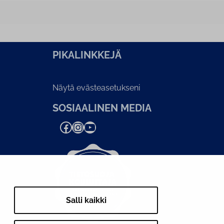
PI­KA­LINK­KE­JÄ
Näytä evästeasetukseni
SOSIAALINEN MEDIA
Facebook
Instagram
YouTube
Salli kaikki