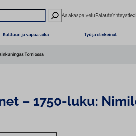
Asiakaspalvelu
Palaute
Yhteystied
Kulttuuri ja vapaa-aika
Työ ja elinkeinot
sinkuningas Torniossa
et – 1750-luku: Ni­mi­le