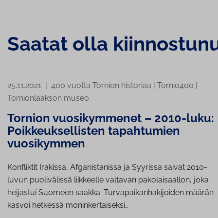
Saatat olla kiinnostun
25.11.2021
|
400 vuotta Tornion historiaa
|
Tornio400
|
Tornionlaakson museo
Tornion vuosikymmenet – 2010-luku:
Poikkeuksellisten tapahtumien
vuosikymmen
Konfliktit Irakissa, Afganistanissa ja Syyrissa saivat 2010-
luvun puolivälissä liikkeelle valtavan pakolaisaallon, joka
heijastui Suomeen saakka. Turvapaikanhakijoiden määrän
kasvoi hetkessä moninkertaiseksi…