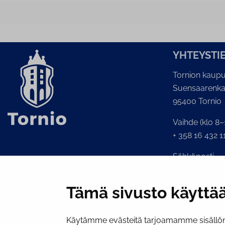
YH­TEYS­TI
Tornion kaupu
Suensaarenka
95400 Tornio
Vaihde (klo 8–
+ 358 16 432 1
Sähköposti
Kaupunginkans
kirjaamo@torni
Tämä sivusto käyttää
Käytämme evästeitä tarjoamamme sisällön 