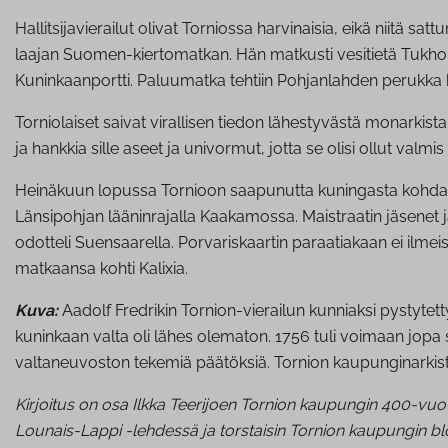
Hallitsijavierailut olivat Torniossa harvinaisia, eikä niitä
laajan Suomen-kiertomatkan. Hän matkusti vesitietä Tukhol
Kuninkaanportti. Paluumatka tehtiin Pohjanlahden perukka k
Torniolaiset saivat virallisen tiedon lähestyvästä monarkist
ja hankkia sille aseet ja univormut, jotta se olisi ollut val
Heinäkuun lopussa Tornioon saapunutta kuningasta kohdannee
Länsipohjan lääninrajalla Kaakamossa. Maistraatin jäsenet ja
odotteli Suensaarella. Porvariskaartin paraatiakaan ei ilmei
matkaansa kohti Kalixia.
Kuva:
Aadolf Fredrikin Tornion-vierailun kunniaksi pystytett
kuninkaan valta oli lähes olematon. 1756 tuli voimaan jopa s
valtaneuvoston tekemiä päätöksiä. Tornion kaupunginarkist
Kirjoitus on osa Ilkka Teerijoen Tornion kaupungin 400-vuo
Lounais-Lappi -lehdessä ja torstaisin Tornion kaupungin bl