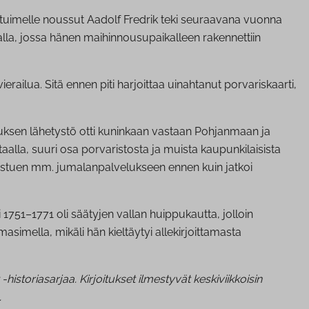
taistuimelle noussut Aadolf Fredrik teki seuraavana vuonna
lla, jossa hänen maihinnousupaikalleen rakennettiin
railua. Sitä ennen piti harjoittaa uinahtanut porvariskaarti,
ituksen lähetystö otti kuninkaan vastaan Pohjanmaan ja
taalla, suuri osa porvaristosta ja muista kaupunkilaisista
allistuen mm. jumalanpalvelukseen ennen kuin jatkoi
 1751–1771 oli säätyjen vallan huippukautta, jolloin
simella, mikäli hän kieltäytyi allekirjoittamasta
toriasarjaa. Kirjoitukset ilmestyvät keskiviikkoisin
.