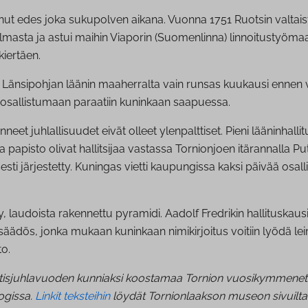
 sattunut edes joka sukupolven aikana. Vuonna 1751 Ruotsin val
masta ja astui maihin Viaporin (Suomenlinna) linnoitustyömaa
iertäen.
a Länsipohjan läänin maaherralta vain runsas kuukausi ennen vie
mis osallistumaan paraatiin kuninkaan saapuessa.
t juhlallisuudet eivät olleet ylenpalttiset. Pieni lääninhall
 papisto olivat hallitsijaa vastassa Tornionjoen itärannalla Pu
sesti järjestetty. Kuningas vietti kaupungissa kaksi päivää os
y, laudoista rakennettu pyramidi. Aadolf Fredrikin hallituskausi
äädös, jonka mukaan kuninkaan nimikirjoitus voitiin lyödä leima
o.
tisjuhlavuoden kunniaksi koostamaa Tornion vuosikymmenet -his
ogissa.
Linkit teksteihin
löydät Tornionlaakson museon sivuilta