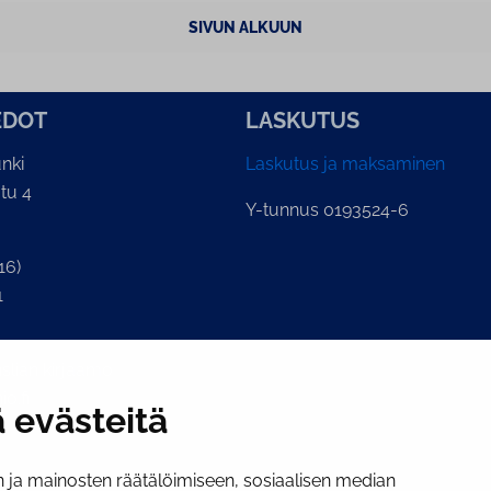
SIVUN ALKUUN
E­DOT
LASKUTUS
nki
Laskutus ja maksaminen
tu 4
Y-tunnus 0193524-6
16)
1
lian kirjaamo
o.fi
 evästeitä
ja mainosten räätälöimiseen, sosiaalisen median