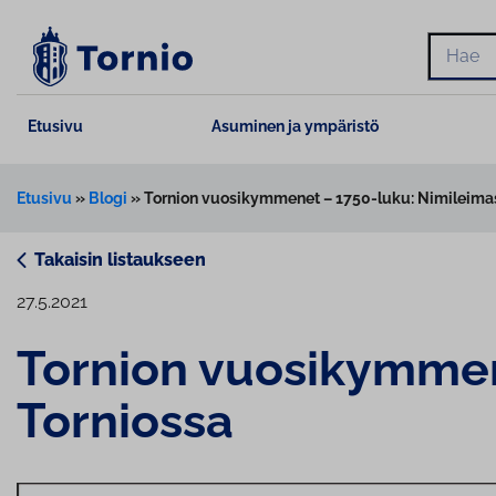
Siirry
sisältöön
Hae
Etusivu
Asuminen ja ympäristö
Etusivu
»
Blogi
»
Tornion vuosikymmenet – 1750-luku: Nimileima
Takaisin listaukseen
27.5.2021
Tornion vuo­si­kym­me­n
Torniossa