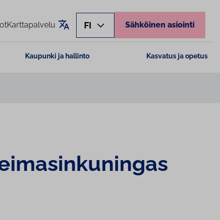
Käännä sivu
FI
ot
Karttapalvelu
Sähköinen asiointi
Kaupunki ja hallinto
Kasvatus ja opetus
i­ma­sin­ku­nin­gas