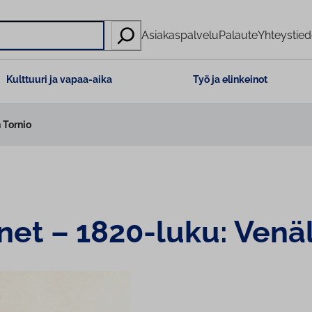
Asiakaspalvelu
Palaute
Yhteystied
Kulttuuri ja vapaa-aika
Työ ja elinkeinot
 Tornio
­net – 1820-luku: Venä