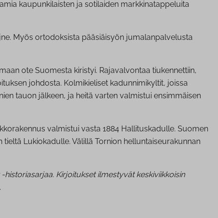
amia kaupunkilaisten ja sotilaiden markkinatappeluita
iä jne. Myös ortodoksista pääsiäisyön jumalanpalvelusta
aan ote Suomesta kiristyi. Rajavalvontaa tiukennettiin,
ituksen johdosta. Kolmikieliset kadunnimikyltit, joissa
enien tauon jälkeen, ja heitä varten valmistui ensimmäisen
irkkorakennus valmistui vasta 1884 Hallituskadulle. Suomen
 tieltä Lukiokadulle. Välillä Tornion helluntaiseurakunnan
toriasarjaa. Kirjoitukset ilmestyvät keskiviikkoisin
.