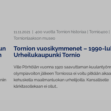
11.11.2021
|
400 vuotta Tornion historiaa
|
Tornio400
|
Tornionlaakson museo
un
Tornion vuosikymmenet – 1990-lu
n
Urheilukaupunki Tornio
Ville Pörhölän vuonna 1920 saavuttaman kuulantyön
olympiavoiton jälkeen Torniossa ei voitu pitkään aika
niin
kehuskella maailmanluokan urheilijoilla. Kansalliselle
kärkitasollekaan ei ollut…