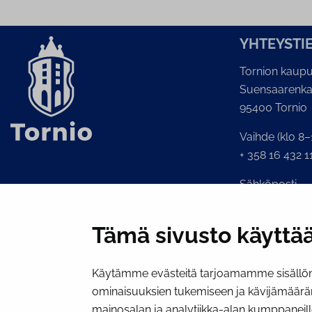
YH­TEYS­TI
Tornion kaupu
Suensaarenka
95400 Tornio
Vaihde (klo 8–
+ 358 16 432 1
Sähköposti
Kaupunginkans
kirjaamo@torni
Tämä sivusto käyttää
Käytämme evästeitä tarjoamamme sisällön 
ominaisuuksien tukemiseen ja kävijämäärä
mainosalan ja analytiikka-alan kumppaneill