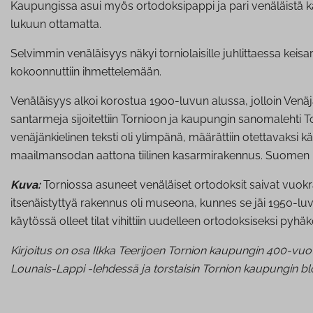
Kaupungissa asui myös ortodoksipappi ja pari venäläistä ka
lukuun ottamatta.
Selvimmin venäläisyys näkyi torniolaisille juhlittaessa kei
kokoonnuttiin ihmettelemään.
Venäläisyys alkoi korostua 1900-luvun alussa, jolloin Venä
santarmeja sijoitettiin Tornioon ja kaupungin sanomalehti To
venäjänkielinen teksti oli ylimpänä, määrättiin otettavaksi
maailmansodan aattona tiilinen kasarmirakennus. Suomen it
Kuva:
Torniossa asuneet venäläiset ortodoksit saivat vuokr
itsenäistyttyä rakennus oli museona, kunnes se jäi 1950-luvu
käytössä olleet tilat vihittiin uudelleen ortodoksiseksi pyh
Kirjoitus on osa Ilkka Teerijoen Tornion kaupungin 400-vuo
Lounais-Lappi -lehdessä ja torstaisin Tornion kaupungin bl