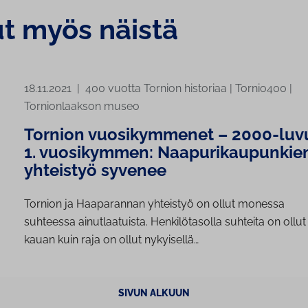
ut myös näistä
18.11.2021
|
400 vuotta Tornion historiaa
|
Tornio400
|
Tornionlaakson museo
Tornion vuosikymmenet – 2000-luv
1. vuosikymmen: Naapurikaupunkie
yhteistyö syvenee
Tornion ja Haaparannan yhteistyö on ollut monessa
suhteessa ainutlaatuista. Henkilötasolla suhteita on ollut 
kauan kuin raja on ollut nykyisellä…
SIVUN ALKUUN