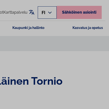
Käännä sivu
FI
ot
Karttapalvelu
Sähköinen asiointi
Kaupunki ja hallinto
Kasvatus ja opetus
läinen Tornio