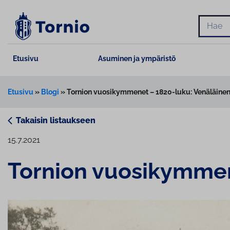
Siirry
sisältöön
Hae
Etusivu
Asuminen ja ympäristö
Etusivu
»
Blogi
»
Tornion vuosikymmenet – 1820-luku: Venäläinen
Takaisin listaukseen
15.7.2021
Tornion vuo­si­kym­me