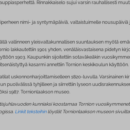
uppiasperhettä. Rinnakkaiselo sujui varsin rauhallisesti muut
sariperheen nimi- ja syntymäpäiviä, valtaistuimelle nousupäiv
jällä vallinneen yleisvaltakunnallisen suuntauksen myötä emäm
rnio lakkautettiin 1901 yhden, venäläisvastaisena pidetyn kirjo
 käyttöön 1903. Kaupunkiin sijoitettiin sotaväkeäkin vuosikymm
senäistyttyä kasarmi annettiin Tornion keskikoulun käyttöön.
atilat uskonnonharjoittamiselleen 1820-luvulla. Varsinainen k
n puolivälissä tyhjilleen ja siirrettiin lyseon uudisrakennuksen
äköksi 1987. Tornionlaakson museo.
tisjuhlavuoden kunniaksi koostamaa Tornion vuosikymmenet -his
ogissa.
Linkit teksteihin
löydät Tornionlaakson museon sivuilta