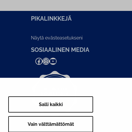
PI­KA­LINK­KE­JÄ
Näytä evästeasetukseni
SOSIAALINEN MEDIA
Facebook
Instagram
YouTube
Salli kaikki
Vain välttämättömät