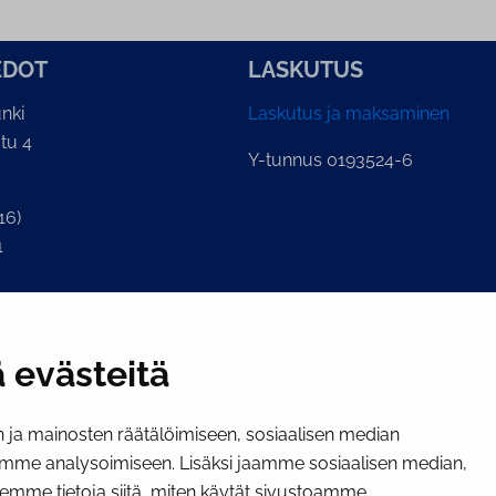
E­DOT
LASKUTUS
nki
Laskutus ja maksaminen
tu 4
Y-tunnus 0193524-6
16)
1
lian kirjaamo
o.fi
 evästeitä
ja mainosten räätälöimiseen, sosiaalisen median
mme analysoimiseen. Lisäksi jaamme sosiaalisen median,
emme tietoja siitä, miten käytät sivustoamme.