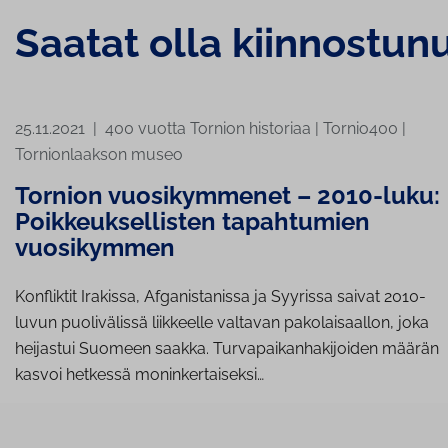
Saatat olla kiinnostun
25.11.2021
|
400 vuotta Tornion historiaa
|
Tornio400
|
Tornionlaakson museo
Tornion vuosikymmenet – 2010-luku:
Poikkeuksellisten tapahtumien
vuosikymmen
Konfliktit Irakissa, Afganistanissa ja Syyrissa saivat 2010-
luvun puolivälissä liikkeelle valtavan pakolaisaallon, joka
heijastui Suomeen saakka. Turvapaikanhakijoiden määrän
kasvoi hetkessä moninkertaiseksi…