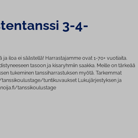
tentanssi 3-4-
a iloa ei säästellä! Harrastajamme ovat 1-70+ vuotiaita.
a edistyneeseen tasoon ja kisaryhmiin saakka. Meille on tärkeää
hityksen tukeminen tanssiharrastuksen myötä. Tarkemmat
fi/tanssikoulustage/tuntikuvaukset Lukujärjestyksen ja
noija.fi/tanssikoulustage