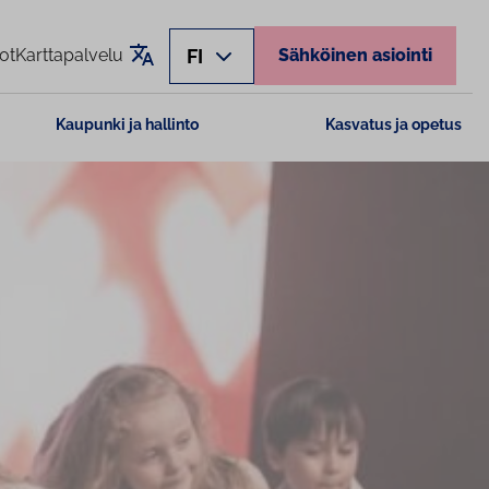
Käännä sivu
FI
ot
Karttapalvelu
Sähköinen asiointi
Kaupunki ja hallinto
Kasvatus ja opetus