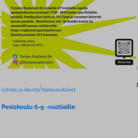
|
Urheilu ja liikunta
Alakouluikäiset
Pesiskoulu 6-9 -vuotiaille