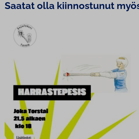
Saatat olla kiin­nos­tu­nut myö