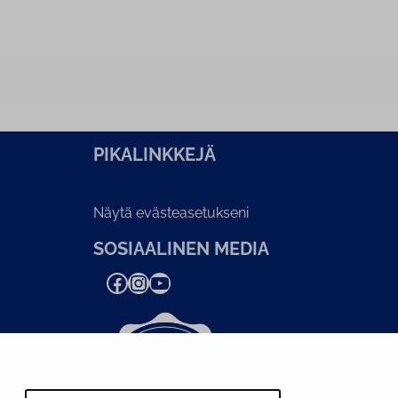
PI­KA­LINK­KE­JÄ
Näytä evästeasetukseni
SOSIAALINEN MEDIA
Facebook
Instagram
YouTube