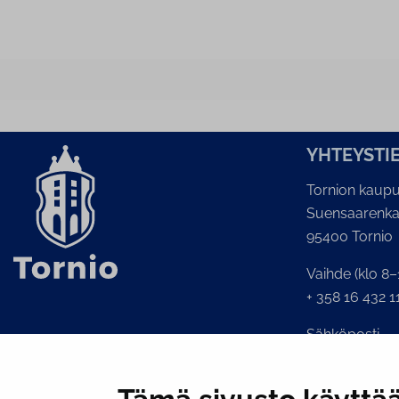
YH­TEYS­TI
Tornion kaupu
Suensaarenka
95400 Tornio
Vaihde (klo 8–
+ 358 16 432 1
Sähköposti
Kaupunginkans
kirjaamo@torni