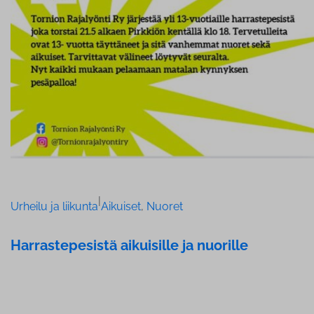
|
Urheilu ja liikunta
Aikuiset
, 
Nuoret
Har­ras­te­pe­sis­tä aikuisille ja nuorille