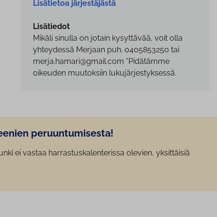
Lisätietoa järjestäjästä
Lisätiedot
Mikäli sinulla on jotain kysyttävää, voit olla
yhteydessä Merjaan puh. 0405853250 tai
merja.hamari@gmail.com *Pidätämme
oikeuden muutoksiin lukujärjestyksessä.
ien pe­ruun­tu­mi­ses­ta!
ki ei vastaa harrastuskalenterissa olevien, yksittäisiä