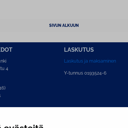
SIVUN ALKUUN
E­DOT
LASKUTUS
nki
Laskutus ja maksaminen
tu 4
Y-tunnus 0193524-6
16)
1
lian kirjaamo
o.fi