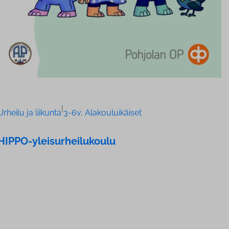
|
Urheilu ja liikunta
3-6v
, 
Alakouluikäiset
HIPPO-ylei­sur­hei­lu­kou­lu