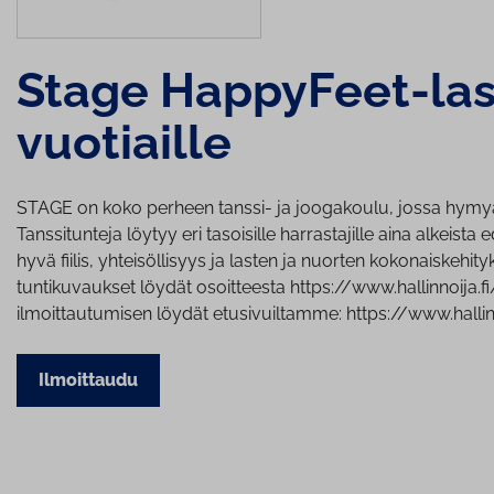
Stage HappyFeet-las
vuotiaille
STAGE on koko perheen tanssi- ja joogakoulu, jossa hymyä j
Tanssitunteja löytyy eri tasoisille harrastajille aina alkeist
hyvä fiilis, yhteisöllisyys ja lasten ja nuorten kokonaiske
tuntikuvaukset löydät osoitteesta https://www.hallinnoija.
ilmoittautumisen löydät etusivuiltamme: https://www.hallin
Ilmoittaudu