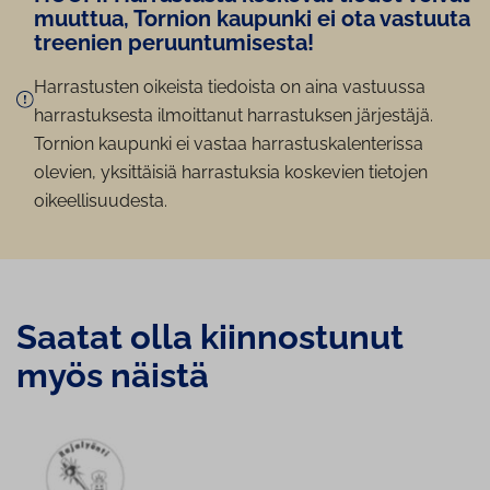
muuttua, Tornion kaupunki ei ota vastuuta
treenien pe­ruun­tu­mi­ses­ta!
Harrastusten oikeista tiedoista on aina vastuussa
harrastuksesta ilmoittanut harrastuksen järjestäjä.
Tornion kaupunki ei vastaa harrastuskalenterissa
olevien, yksittäisiä harrastuksia koskevien tietojen
oikeellisuudesta.
Saatat olla kiin­nos­tu­nut
myös näistä