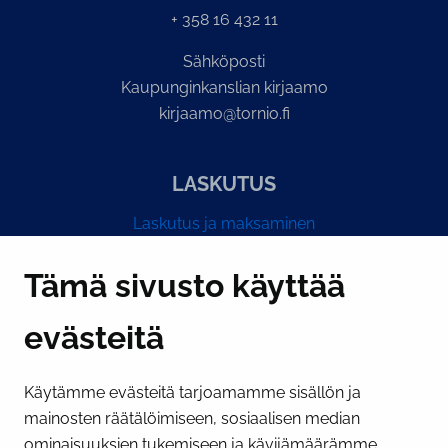
+ 358 16 432 11
Sähköposti
Kaupunginkanslian kirjaamo
kirjaamo@tornio.fi
LASKUTUS
Laskutus ja maksaminen
Y-tunnus 0193524-6
Tämä sivusto käyttää
evästeitä
PI­KA­LINK­KE­JÄ
Käytämme evästeitä tarjoamamme sisällön ja
Näytä evästeasetukseni
mainosten räätälöimiseen, sosiaalisen median
SOSIAALINEN MEDIA
ominaisuuksien tukemiseen ja kävijämäärämme