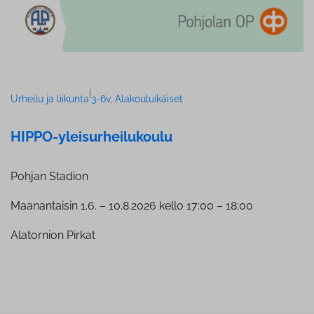
|
Urheilu ja liikunta
3-6v
, 
Alakouluikäiset
HIPPO-ylei­sur­hei­lu­kou­lu
Pohjan Stadion
Maanantaisin 1.6. – 10.8.2026 kello 17:00 – 18:00
Alatornion Pirkat