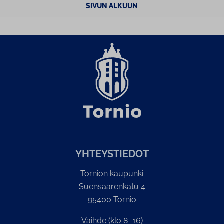
SIVUN ALKUUN
YH­TEYS­TIE­DOT
Tornion kaupunki
Suensaarenkatu 4
95400 Tornio
Vaihde (klo 8–16)