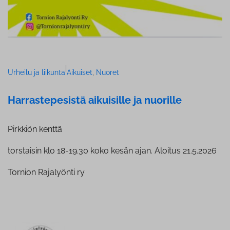
|
Urheilu ja liikunta
Aikuiset
, 
Nuoret
Har­ras­te­pe­sis­tä aikuisille ja nuorille
Pirkkiön kenttä
torstaisin klo 18-19.30 koko kesän ajan. Aloitus 21.5.2026
Tornion Rajalyönti ry