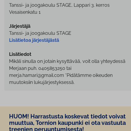
Tanssi- ja joogakoulu STAGE, Lappari 3. kerros
Vesaisenkatu 1
Järjestäjä
Tanssi- ja joogakoulu STAGE
Lisätietoa järjestäjästä
Lisätiedot
Mikäli sinulla on jotain kysyttävää, voit olla yhteydessä
Merjaan puh. 0405853250 tai
merja.hamari@gmail.com *Pidätämme oikeuden
muutoksiin lukujärjestyksessä.
HUOM! Harrastusta koskevat tiedot voivat
muuttua, Tornion kaupunki ei ota vastuuta
treenien pe­ruun­tu­mi­ses­ta!