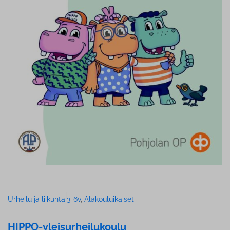
|
Urheilu ja liikunta
3-6v
, 
Alakouluikäiset
HIPPO-ylei­sur­hei­lu­kou­lu