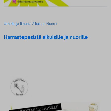
|
Urheilu ja liikunta
Aikuiset
, 
Nuoret
Har­ras­te­pe­sis­tä aikuisille ja nuorille