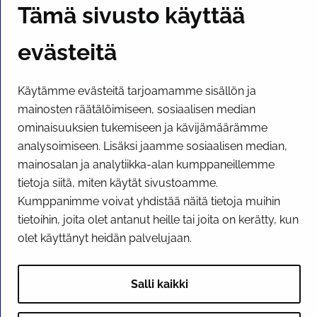
Tämä sivusto käyttää
PI­KA­LINK­KE­JÄ
evästeitä
Näytä evästeasetukseni
Käytämme evästeitä tarjoamamme sisällön ja
mainosten räätälöimiseen, sosiaalisen median
SOSIAALINEN MEDIA
ominaisuuksien tukemiseen ja kävijämäärämme
Facebook
Instagram
YouTube
analysoimiseen. Lisäksi jaamme sosiaalisen median,
mainosalan ja analytiikka-alan kumppaneillemme
tietoja siitä, miten käytät sivustoamme.
Kumppanimme voivat yhdistää näitä tietoja muihin
tietoihin, joita olet antanut heille tai joita on kerätty, kun
olet käyttänyt heidän palvelujaan.
Salli kaikki