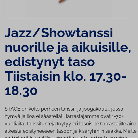
Jazz/Showtanssi
nuorille ja aikuisille,
edistynyt taso
Tiistaisin klo. 17.30-
18.30
STAGE on koko perheen tanssi- ja joogakoulu, jossa
hymyä ja iloa ei säästellä! Harrastajamme ovat 1-70+
vuotiaita. Tanssitunteja löytyy eri tasoisille harrastajille aina
alkeista edistyneeseen tasoon ja kisaryhmiin saakka. Meille