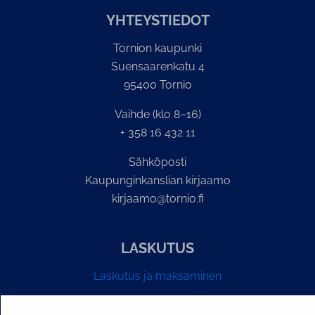
YH­TEYS­TIE­DOT
Tornion kaupunki
Suensaarenkatu 4
95400 Tornio
Vaihde (klo 8–16)
+ 358 16 432 11
Sähköposti
Kaupunginkanslian kirjaamo
kirjaamo@tornio.fi
LASKUTUS
Laskutus ja maksaminen
Y-tunnus 0193524-6