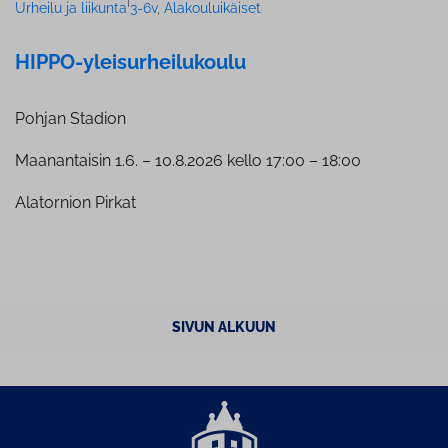
|
Urheilu ja liikunta
3-6v
, 
Alakouluikäiset
HIPPO-ylei­sur­hei­lu­kou­lu
Pohjan Stadion
Maanantaisin 1.6. – 10.8.2026 kello 17:00 – 18:00
Alatornion Pirkat
SIVUN ALKUUN