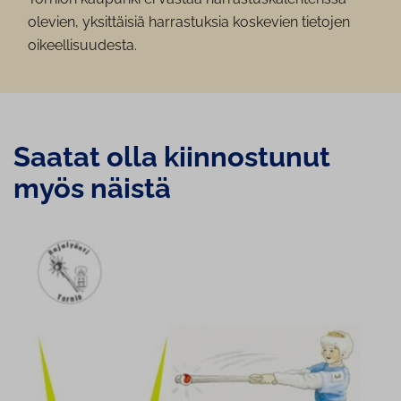
olevien, yksittäisiä harrastuksia koskevien tietojen
oikeellisuudesta.
Saatat olla kiin­nos­tu­nut
myös näistä