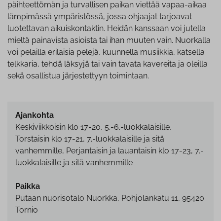
päihteettömän ja turvallisen paikan viettää vapaa-aikaa
lämpimässä ympäristössä, jossa ohjaajat tarjoavat
luotettavan aikuiskontaktin. Heidän kanssaan voi jutella
mieltä painavista asioista tai ihan muuten vain. Nuorkalla
voi pelailla erilaisia pelejä, kuunnella musiikkia, katsella
telkkaria, tehdä läksyjä tai vain tavata kavereita ja oleilla
sekä osallistua järjestettyyn toimintaan.
Ajankohta
Kes­ki­viik­koi­sin klo 17-20, 5.-6.-luok­ka­lai­sil­le,
Torstaisin klo 17-21, 7.-luok­ka­lai­sil­le ja sitä
vanhemmille, Per­jan­tai­sin ja lauantaisin klo 17-23, 7.-
luok­ka­lai­sil­le ja sitä vanhemmille
Paikka
Putaan nuorisotalo Nuorkka, Pohjolankatu 11, 95420
Tornio