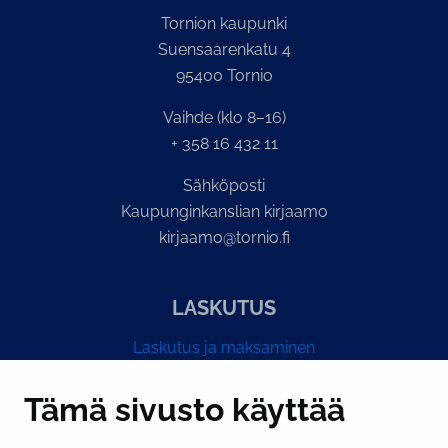
Tornion kaupunki
Suensaarenkatu 4
95400 Tornio
Vaihde (klo 8–16)
+ 358 16 432 11
Sähköposti
Kaupunginkanslian kirjaamo
kirjaamo@tornio.fi
LASKUTUS
Laskutus ja maksaminen
Y-tunnus 0193524-6
Tämä sivusto käyttää