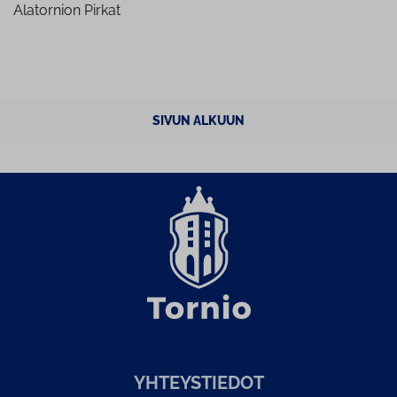
Alatornion Pirkat
SIVUN ALKUUN
YH­TEYS­TIE­DOT