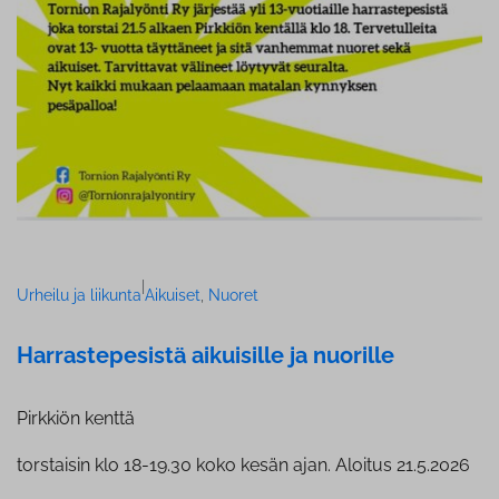
|
Urheilu ja liikunta
Aikuiset
, 
Nuoret
Har­ras­te­pe­sis­tä aikuisille ja nuorille
Pirkkiön kenttä
torstaisin klo 18-19.30 koko kesän ajan. Aloitus 21.5.2026