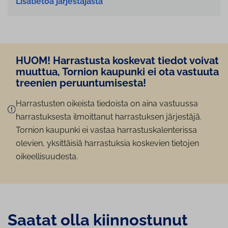
Lisätietoa järjestäjästä
HUOM! Harrastusta koskevat tiedot voivat
muuttua, Tornion kaupunki ei ota vastuuta
treenien pe­ruun­tu­mi­ses­ta!
Harrastusten oikeista tiedoista on aina vastuussa
harrastuksesta ilmoittanut harrastuksen järjestäjä.
Tornion kaupunki ei vastaa harrastuskalenterissa
olevien, yksittäisiä harrastuksia koskevien tietojen
oikeellisuudesta.
Saatat olla kiin­nos­tu­nut