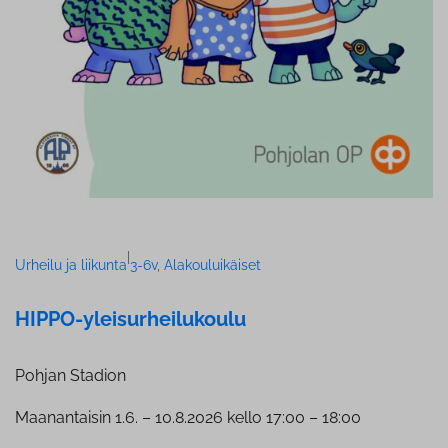
|
Urheilu ja liikunta
3-6v
, 
Alakouluikäiset
HIPPO-ylei­sur­hei­lu­kou­lu
Pohjan Stadion
Maanantaisin 1.6. – 10.8.2026 kello 17:00 – 18:00