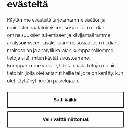
evästeitä
PI­KA­LINK­KE­JÄ
Käytämme evästeitä tarjoamamme sisällön ja
Näytä evästeasetukseni
mainosten räätälöimiseen, sosiaalisen median
SOSIAALINEN MEDIA
ominaisuuksien tukemiseen ja kävijämäärämme
analysoimiseen. Lisäksi jaamme sosiaalisen median,
Facebook
Instagram
YouTube
mainosalan ja analytiikka-alan kumppaneillemme
tietoja siitä, miten käytät sivustoamme.
Kumppanimme voivat yhdistää näitä tietoja muihin
tietoihin, joita olet antanut heille tai joita on kerätty, kun
olet käyttänyt heidän palvelujaan.
Salli kaikki
Vain välttämättömät